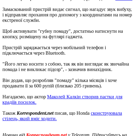
Замаскований пристрій видає сигнал, що нагадує звук вибуху,
і відправляє прохання про допомогу з координатами на номер
екстреної служби.
Щоб активувати "губну помаду", достатньо натиснути на
кнопку, розміщену на футлярі гаджета.
Пристрій заряджається через мобільний телефон і
підключається через Bluetooth.
"Його легко носити з собою, так як він виглядає як звичайна
помада і не викликає підозр", - зазначив винахідник.
Він додав, що розробляв "помаду" кілька місяців і хоче
продавати її за 600 рупій (близько 205 гривень).
Нагадаємо, що актор
Маколей Калкін створив пастки для
крадіїв посилок.
Також
Korrespondent.net
писав, що Honda
сконструювала
стілець, який вміє ходити.
Новини від
Корреспондент.net
у Telegram. Підписуйтесь на