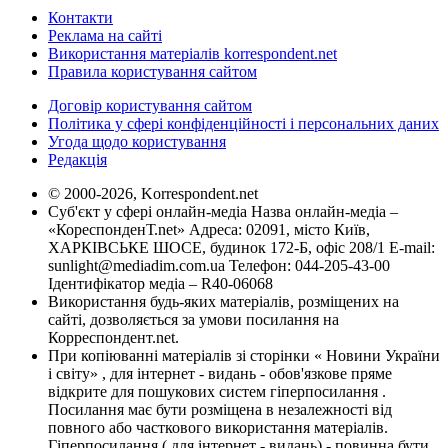
Контакти
Реклама на сайті
Використання матеріалів korrespondent.net
Правила користування сайтом
Договір користування сайтом
Політика у сфері конфіденційності і персональних даних
Угода щодо користування
Редакція
© 2000-2026, Korrespondent.net
Суб'єкт у сфері онлайн-медіа Назва онлайн-медіа –
«КореспонденТ.net» Адреса: 02091, місто Київ,
ХАРКІВСЬКЕ ШОСЕ, будинок 172-Б, офіс 208/1 E-mail:
sunlight@mediadim.com.ua
Телефон: 044-205-43-00
Ідентифікатор медіа – R40-06068
Використання будь-яких матеріалів, розміщених на
сайті, дозволяється за умови посилання на
Корреспондент.net.
При копіюванні матеріалів зі сторінки « Новини України
і світу» , для інтернет - видань - обов'язкове пряме
відкрите для пошукових систем гіперпосилання .
Посилання має бути розміщена в незалежності від
повного або часткового використання матеріалів.
Гіперпосилання ( для інтернет - видань) - повинна бути