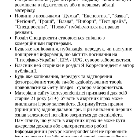
розміщена в підзаголовку або в першому абзаці
матеріалу.
Новини з позначками "Думка", "Експертиза", "Заява",
"Регіони", "Гроші", "Влада", "Вибори", "Тест-драйв",
"Спецпроекти", "Промо" публікуються на правах
реклами.
Розділ Спецпроекти створюється спільно з
комерційними партнерами.
Будь яке копіювання, публікація, передрук, чи наступне
поширення інформації, що містить посилання на
"Інтерфакс-Україна", EPA / UPG, суворо забороняється.
Власник веб-сторінки в розділі Я-Корреспондент є автор
публікації.
Будь-яке копіювання, передрук та відтворення
фотографічних творів та/або аудіовізуальних творів
правовласника Getty Images - суворо забороняється.
Матеріали сайту korrespondent.net призначені для осіб
старше 21 року (21+). Участь в азартних іграх може
викликати ігрову залежність. Дотримуйтесь правил
(принципів) відповідальної гри. При виявленні перших
ознак залежності негайно зверніться до спеціаліста.
Пам'ятайте, що участь в азартних іграх не може бути
джерелом доходів або альтернативою роботі.
Інформаційний ресурс korrespondent.net не проводить
ігри на реальні та/або віртуальні гроші, також сайт не