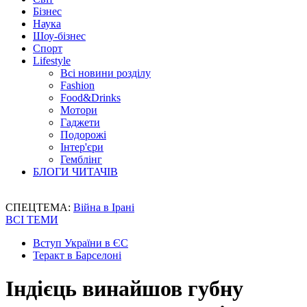
Бізнес
Наука
Шоу-бізнес
Спорт
Lifestyle
Всі новини розділу
Fashion
Food&Drinks
Мотори
Гаджети
Подорожі
Інтер'єри
Гемблінг
БЛОГИ ЧИТАЧІВ
СПЕЦТЕМА:
Війна в Ірані
ВСІ ТЕМИ
Вступ України в ЄС
Теракт в Барселоні
Індієць винайшов губну