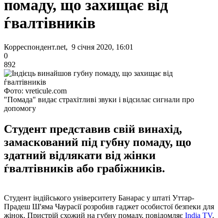
помаду, що захищає від
ѓвалтівників
Корреспондент.net, 9 січня 2020, 16:01
0
892
Фото: vreticule.com
"Помада" видає страхітливі звуки і відсилає сигнали про
допомогу
Студент представив свій винахід,
замаскований під губну помаду, що
здатний відлякати від жінки
ѓвалтівників або грабіжників.
Студент індійського університету Банарас у штаті Уттар-
Прадеш Ш'яма Чаурасії розробив гаджет особистої безпеки для
жінок. Пристрій схожий на губну помаду, повідомляє
India TV
.