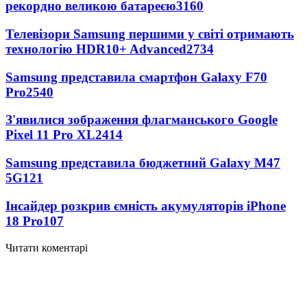
рекордно великою батареєю
3160
Телевізори Samsung першими у світі отримають
технологію HDR10+ Advanced
2734
Samsung представила смартфон Galaxy F70
Pro
2540
З'явилися зображення флагманського Google
Pixel 11 Pro XL
2414
Samsung представила бюджетний Galaxy M47
5G
121
Інсайдер розкрив ємність акумуляторів iPhone
18 Pro
107
Читати коментарі