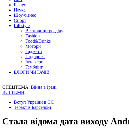
Бізнес
Наука
Шоу-бізнес
Спорт
Lifestyle
Всі новини розділу
Fashion
Food&Drinks
Мотори
Гаджети
Подорожі
Інтер'єри
Гемблінг
БЛОГИ ЧИТАЧІВ
СПЕЦТЕМА:
Війна в Ірані
ВСІ ТЕМИ
Вступ України в ЄС
Теракт в Барселоні
Стала відома дата виходу Andr