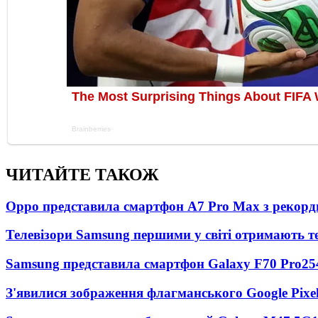
ЧИТАЙТЕ ТАКОЖ
Oppo представила смартфон A7 Pro Max з рекорд
Телевізори Samsung першими у світі отримають 
Samsung представила смартфон Galaxy F70 Pro
25
З'явилися зображення флагманського Google Pixel