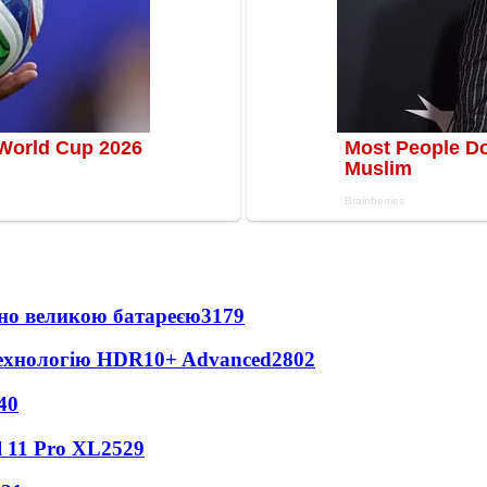
но великою батареєю
3179
технологію HDR10+ Advanced
2802
40
 11 Pro XL
2529