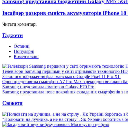
Samsung представила бюджетний Galaxy M47 5G
Інсайдер розкрив ємність акумуляторів iPhone 18
Читати коментарі
Гаджети
Останні
Популярні
Коментовані
Телевізори Samsung першими у світі отримають технологію H
З'явилися зображення флагманського Google Pixel 11 Pro XL
Oppo представила смартфон A7 Pro Max з рекордно великою ба
Samsung представила смартфон Galaxy F70 Pro
Samsung представила нове покоління складаних смартфонів з 
Сюжети
"Полювати на лучника, а не на стрілу". Як Україні боротись з 