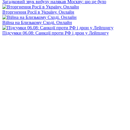
Загадковий звук вибуху налякав Москву: що це було
Вторгнення Росії в Україну. Онлайн
Війна на Близькому Сході. Онлайн
Підсумки 06.08: Санкції проти РФ і дрон у Лейпцигу