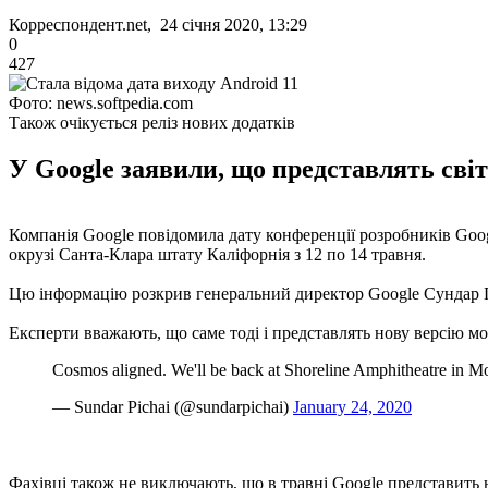
Корреспондент.net, 24 січня 2020, 13:29
0
427
Фото: news.softpedia.com
Також очікується реліз нових додатків
У Google заявили, що представлять світу
Компанія Google повідомила дату конференції розробників Google
окрузі Санта-Клара штату Каліфорнія з 12 по 14 травня.
Цю інформацію розкрив генеральний директор Google Сундар Піча
Експерти вважають, що саме тоді і представлять нову версію мо
Cosmos aligned. We'll be back at Shoreline Amphitheatre in Mo
— Sundar Pichai (@sundarpichai)
January 24, 2020
Фахівці також не виключають, що в травні Google представить н