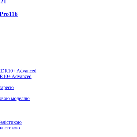
121
 Pro
116
DR10+ Advanced
тареєю
новою моделлю
балістикою