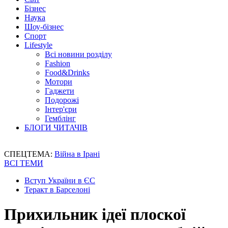
Бізнес
Наука
Шоу-бізнес
Спорт
Lifestyle
Всі новини розділу
Fashion
Food&Drinks
Мотори
Гаджети
Подорожі
Інтер'єри
Гемблінг
БЛОГИ ЧИТАЧІВ
СПЕЦТЕМА:
Війна в Ірані
ВСІ ТЕМИ
Вступ України в ЄС
Теракт в Барселоні
Прихильник ідеї плоскої