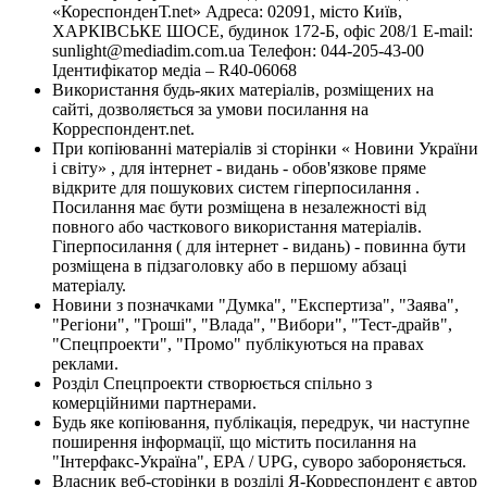
«КореспонденТ.net» Адреса: 02091, місто Київ,
ХАРКІВСЬКЕ ШОСЕ, будинок 172-Б, офіс 208/1 E-mail:
sunlight@mediadim.com.ua
Телефон: 044-205-43-00
Ідентифікатор медіа – R40-06068
Використання будь-яких матеріалів, розміщених на
сайті, дозволяється за умови посилання на
Корреспондент.net.
При копіюванні матеріалів зі сторінки « Новини України
і світу» , для інтернет - видань - обов'язкове пряме
відкрите для пошукових систем гіперпосилання .
Посилання має бути розміщена в незалежності від
повного або часткового використання матеріалів.
Гіперпосилання ( для інтернет - видань) - повинна бути
розміщена в підзаголовку або в першому абзаці
матеріалу.
Новини з позначками "Думка", "Експертиза", "Заява",
"Регіони", "Гроші", "Влада", "Вибори", "Тест-драйв",
"Спецпроекти", "Промо" публікуються на правах
реклами.
Розділ Спецпроекти створюється спільно з
комерційними партнерами.
Будь яке копіювання, публікація, передрук, чи наступне
поширення інформації, що містить посилання на
"Інтерфакс-Україна", EPA / UPG, суворо забороняється.
Власник веб-сторінки в розділі Я-Корреспондент є автор