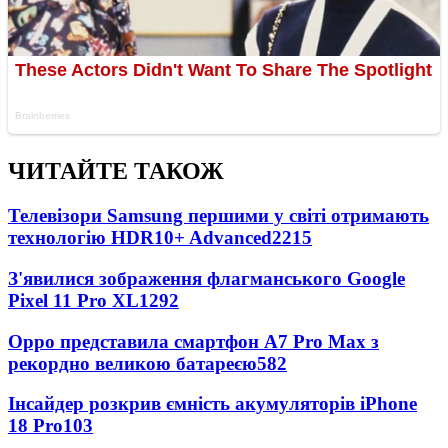
ЧИТАЙТЕ ТАКОЖ
Телевізори Samsung першими у світі отримають
технологію HDR10+ Advanced
2215
З'явилися зображення флагманського Google
Pixel 11 Pro XL
1292
Oppo представила смартфон A7 Pro Max з
рекордно великою батареєю
582
Інсайдер розкрив ємність акумуляторів iPhone
18 Pro
103