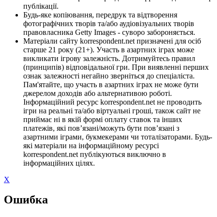
публікації.
Будь-яке копіювання, передрук та відтворення
фотографічних творів та/або аудіовізуальних творів
правовласника Getty Images - суворо забороняється.
Матеріали сайту korrespondent.net призначені для осіб
старше 21 року (21+). Участь в азартних іграх може
викликати ігрову залежність. Дотримуйтесь правил
(принципів) відповідальної гри. При виявленні перших
ознак залежності негайно зверніться до спеціаліста.
Пам'ятайте, що участь в азартних іграх не може бути
джерелом доходів або альтернативою роботі.
Інформаційний ресурс korrespondent.net не проводить
ігри на реальні та/або віртуальні гроші, також сайт не
приймає ні в якій формі оплату ставок та інших
платежів, які пов’язані/можуть бути пов’язані з
азартними іграми, букмекерами чи тоталізаторами. Будь-
які матеріали на інформаційному ресурсі
korrespondent.net публікуються виключно в
інформаційних цілях.
X
Ошибка