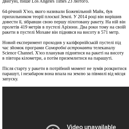
двигуні, пише Los Angeles Times 23 лютого.
64-річний Х'юз, якого називали Божевільний Майк, був
прихильником теорії плоскої Землі. У 2014 році він вирішив
довести її, зібравши свою першу пілотовану ракету. На ній він
пролетів 419 метрів в пустелі Арізони. Два роки тому на своїй
ракети в пустелі Мохаве він піднявся на висоту в 571 метр.
Новий експеримент проходив у каліфорнійській пустелі під
час зйомок програми
Саморобні астронавти
телеканалу
Science Channel. Х'юз планував піднятися на ракеті на висоту
в півтора кілометри, а потім приземлитися на парашуті.
Після старту у ракети в потрібний момент не зумів розкритися
парашут, і незабаром вона впала на землю за півмилі від місця
запуску.