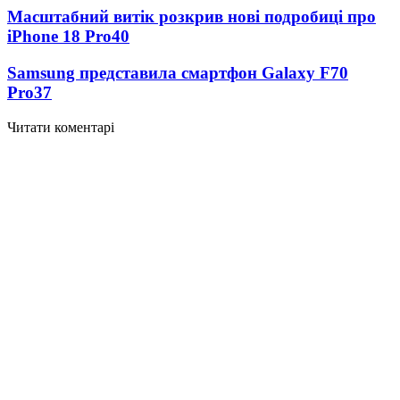
Масштабний витік розкрив нові подробиці про
iPhone 18 Pro
40
Samsung представила смартфон Galaxy F70
Pro
37
Читати коментарі