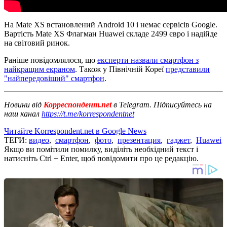
На Mate XS встановлений Android 10 і немає сервісів Google.
Вартість Mate XS Флагман Huawei складе 2499 євро і надійде
на світовий ринок.
Раніше повідомлялося, що
експерти назвали смартфон з
найкращим екраном
. Також у Північній Кореї
представили
"найпередовіший" смартфон
.
Новини від
Корреспондент.net
в Telegram. Підписуйтесь на
наш канал
https://t.me/korrespondentnet
Читайте Korrespondent.net в Google News
ТЕГИ:
видео
,
смартфон
,
фото
,
презентация
,
гаджет
,
Huawei
Якщо ви помітили помилку, виділіть необхідний текст і
натисніть Ctrl + Enter, щоб повідомити про це редакцію.