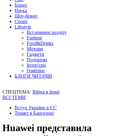
Бізнес
Наука
Шоу-бізнес
Спорт
Lifestyle
Всі новини розділу
Fashion
Food&Drinks
Мотори
Гаджети
Подорожі
Інтер'єри
Гемблінг
БЛОГИ ЧИТАЧІВ
СПЕЦТЕМА:
Війна в Ірані
ВСІ ТЕМИ
Вступ України в ЄС
Теракт в Барселоні
Huawei представила