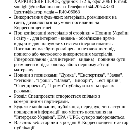
ХАРКІВСЬКЕ ШОСЕ, будинок 172-Б, офіс 208/1 E-mail:
sunlight@mediadim.com.ua
Телефон: 044-205-43-00
Ідентифікатор медіа – R40-06068
Використання будь-яких матеріалів, розміщених на
сайті, дозволяється за умови посилання на
Корреспондент.net.
При копіюванні матеріалів зі сторінки « Новини України
і світу» , для інтернет - видань - обов'язкове пряме
відкрите для пошукових систем гіперпосилання .
Посилання має бути розміщена в незалежності від
повного або часткового використання матеріалів.
Гіперпосилання ( для інтернет - видань) - повинна бути
розміщена в підзаголовку або в першому абзаці
матеріалу.
Новини з позначками "Думка", "Експертиза", "Заява",
"Регіони", "Гроші", "Влада", "Вибори", "Тест-драйв",
"Спецпроекти", "Промо" публікуються на правах
реклами.
Розділ Спецпроекти створюється спільно з
комерційними партнерами.
Будь яке копіювання, публікація, передрук, чи наступне
поширення інформації, що містить посилання на
"Інтерфакс-Україна", EPA / UPG, суворо забороняється.
Власник веб-сторінки в розділі Я-Корреспондент є автор
публікації.