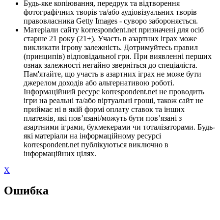
Будь-яке копіювання, передрук та відтворення
фотографічних творів та/або аудіовізуальних творів
правовласника Getty Images - суворо забороняється.
Матеріали сайту korrespondent.net призначені для осіб
старше 21 року (21+). Участь в азартних іграх може
викликати ігрову залежність. Дотримуйтесь правил
(принципів) відповідальної гри. При виявленні перших
ознак залежності негайно зверніться до спеціаліста.
Пам'ятайте, що участь в азартних іграх не може бути
джерелом доходів або альтернативою роботі.
Інформаційний ресурс korrespondent.net не проводить
ігри на реальні та/або віртуальні гроші, також сайт не
приймає ні в якій формі оплату ставок та інших
платежів, які пов’язані/можуть бути пов’язані з
азартними іграми, букмекерами чи тоталізаторами. Будь-
які матеріали на інформаційному ресурсі
korrespondent.net публікуються виключно в
інформаційних цілях.
X
Ошибка