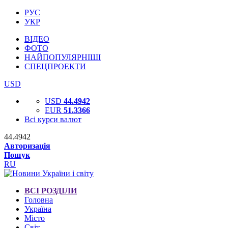
РУС
УКР
ВІДЕО
ФОТО
НАЙПОПУЛЯРНІШІ
СПЕЦПРОЕКТИ
USD
USD
44.4942
EUR
51.3366
Всі курси валют
44.4942
Авторизація
Пошук
RU
ВСІ РОЗДІЛИ
Головна
Україна
Місто
Світ