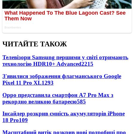
ЧИТАЙТЕ ТАКОЖ
Телевізори Samsung першими у світі отримають
технологію HDR10+ Advanced
2215
З'явилися зображення флагманського Google
Pixel 11 Pro XL
1293
Oppo представила смартфон A7 Pro Max з
рекордно великою батареєю
585
Інсайдер розкрив ємність акумуляторів iPhone
18 Pro
109
Масштабний витік розкрив нові подробиці про