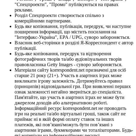
"Спецпроекти", "Промо" публікуються на правах
реклами.
Розділ Спецпроекти створюється спільно з
комерційними партнерами.
Будь яке копіювання, публікація, передрук, чи наступне
поширення інформації, що містить посилання на
"Інтерфакс-Україна", EPA / UPG, суворо забороняється.
Власник веб-сторінки в розділі Я-Корреспондент є автор
публікації.
Будь-яке копіювання, передрук та відтворення
фотографічних творів та/або аудіовізуальних творів
правовласника Getty Images - суворо забороняється.
Матеріали сайту korrespondent.net призначені для осіб
старше 21 року (21+). Участь в азартних іграх може
викликати ігрову залежність. Дотримуйтесь правил
(принципів) відповідальної гри. При виявленні перших
ознак залежності негайно зверніться до спеціаліста.
Пам'ятайте, що участь в азартних іграх не може бути
джерелом доходів або альтернативою роботі.
Інформаційний ресурс korrespondent.net не проводить
ігри на реальні та/або віртуальні гроші, також сайт не
приймає ні в якій формі оплату ставок та інших
платежів, які пов’язані/можуть бути пов’язані з
азартними іграми, букмекерами чи тоталізаторами. Будь-
які матеріали на інформаційному ресурсі