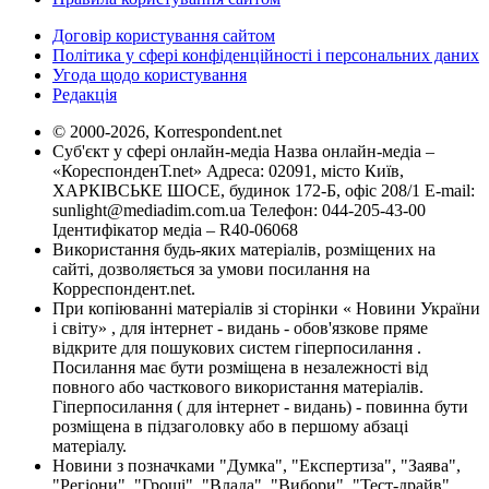
Договір користування сайтом
Політика у сфері конфіденційності і персональних даних
Угода щодо користування
Редакція
© 2000-2026, Korrespondent.net
Суб'єкт у сфері онлайн-медіа Назва онлайн-медіа –
«КореспонденТ.net» Адреса: 02091, місто Київ,
ХАРКІВСЬКЕ ШОСЕ, будинок 172-Б, офіс 208/1 E-mail:
sunlight@mediadim.com.ua
Телефон: 044-205-43-00
Ідентифікатор медіа – R40-06068
Використання будь-яких матеріалів, розміщених на
сайті, дозволяється за умови посилання на
Корреспондент.net.
При копіюванні матеріалів зі сторінки « Новини України
і світу» , для інтернет - видань - обов'язкове пряме
відкрите для пошукових систем гіперпосилання .
Посилання має бути розміщена в незалежності від
повного або часткового використання матеріалів.
Гіперпосилання ( для інтернет - видань) - повинна бути
розміщена в підзаголовку або в першому абзаці
матеріалу.
Новини з позначками "Думка", "Експертиза", "Заява",
"Регіони", "Гроші", "Влада", "Вибори", "Тест-драйв",