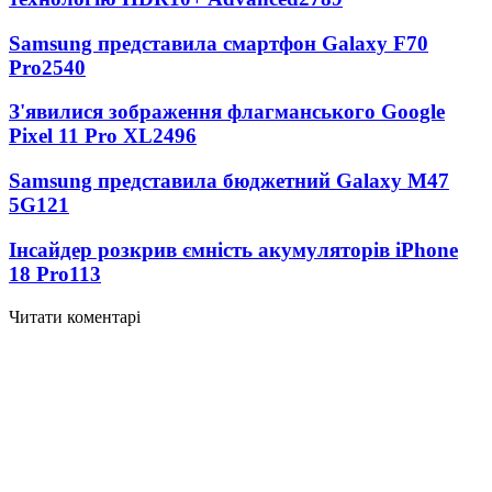
Samsung представила смартфон Galaxy F70
Pro
2540
З'явилися зображення флагманського Google
Pixel 11 Pro XL
2496
Samsung представила бюджетний Galaxy M47
5G
121
Інсайдер розкрив ємність акумуляторів iPhone
18 Pro
113
Читати коментарі