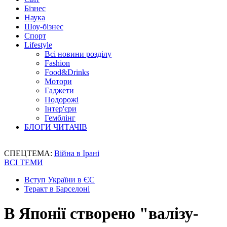
Бізнес
Наука
Шоу-бізнес
Спорт
Lifestyle
Всі новини розділу
Fashion
Food&Drinks
Мотори
Гаджети
Подорожі
Інтер'єри
Гемблінг
БЛОГИ ЧИТАЧІВ
СПЕЦТЕМА:
Війна в Ірані
ВСІ ТЕМИ
Вступ України в ЄС
Теракт в Барселоні
В Японії створено "валізу-