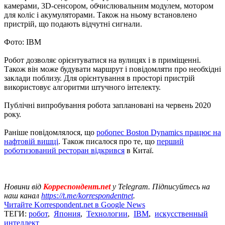
камерами, 3D-сенсором, обчислювальним модулем, мотором
для коліс і акумуляторами. Також на ньому встановлено
пристрій, що подають відчутні сигнали.
Фото: IBM
Робот дозволяє орієнтуватися на вулицях і в приміщенні.
Також він може будувати маршрут і повідомляти про необхідні
заклади поблизу. Для орієнтування в просторі пристрій
використовує алгоритми штучного інтелекту.
Публічні випробування робота заплановані на червень 2020
року.
Раніше повідомлялося, що
робопес Boston Dynamics працює на
нафтовій вишці
. Також писалося про те, що
перший
роботизований ресторан відкрився
в Китаї.
Новини від
Корреспондент.net
у Telegram. Підписуйтесь на
наш канал
https://t.me/korrespondentnet
.
Читайте Korrespondent.net в Google News
ТЕГИ:
робот
,
Япония
,
Технологии
,
IBM
,
искусственный
интеллект