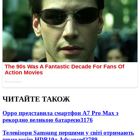
ЧИТАЙТЕ ТАКОЖ
Oppo представила смартфон A7 Pro Max з
рекордно великою батареєю
3176
Телевізори Samsung першими у світі отримають
технологію HDR10+ Advanced
2789