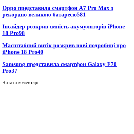
Oppo представила смартфон A7 Pro Max з
рекордно великою батареєю
581
Інсайдер розкрив ємність акумуляторів iPhone
18 Pro
98
Масштабний витік розкрив нові подробиці про
iPhone 18 Pro
40
Samsung представила смартфон Galaxy F70
Pro
37
Читати коментарі