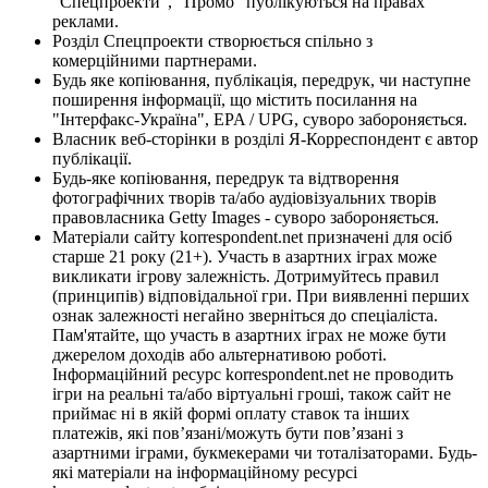
"Спецпроекти", "Промо" публікуються на правах
реклами.
Розділ Спецпроекти створюється спільно з
комерційними партнерами.
Будь яке копіювання, публікація, передрук, чи наступне
поширення інформації, що містить посилання на
"Інтерфакс-Україна", EPA / UPG, суворо забороняється.
Власник веб-сторінки в розділі Я-Корреспондент є автор
публікації.
Будь-яке копіювання, передрук та відтворення
фотографічних творів та/або аудіовізуальних творів
правовласника Getty Images - суворо забороняється.
Матеріали сайту korrespondent.net призначені для осіб
старше 21 року (21+). Участь в азартних іграх може
викликати ігрову залежність. Дотримуйтесь правил
(принципів) відповідальної гри. При виявленні перших
ознак залежності негайно зверніться до спеціаліста.
Пам'ятайте, що участь в азартних іграх не може бути
джерелом доходів або альтернативою роботі.
Інформаційний ресурс korrespondent.net не проводить
ігри на реальні та/або віртуальні гроші, також сайт не
приймає ні в якій формі оплату ставок та інших
платежів, які пов’язані/можуть бути пов’язані з
азартними іграми, букмекерами чи тоталізаторами. Будь-
які матеріали на інформаційному ресурсі