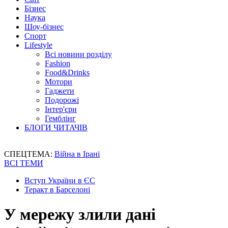
Бізнес
Наука
Шоу-бізнес
Спорт
Lifestyle
Всі новини розділу
Fashion
Food&Drinks
Мотори
Гаджети
Подорожі
Інтер'єри
Гемблінг
БЛОГИ ЧИТАЧІВ
СПЕЦТЕМА:
Війна в Ірані
ВСІ ТЕМИ
Вступ України в ЄС
Теракт в Барселоні
У мережу злили дані