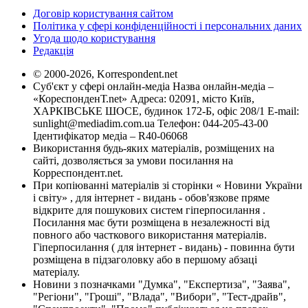
Договір користування сайтом
Політика у сфері конфіденційності і персональних даних
Угода щодо користування
Редакція
© 2000-2026, Korrespondent.net
Суб'єкт у сфері онлайн-медіа Назва онлайн-медіа –
«КореспонденТ.net» Адреса: 02091, місто Київ,
ХАРКІВСЬКЕ ШОСЕ, будинок 172-Б, офіс 208/1 E-mail:
sunlight@mediadim.com.ua
Телефон: 044-205-43-00
Ідентифікатор медіа – R40-06068
Використання будь-яких матеріалів, розміщених на
сайті, дозволяється за умови посилання на
Корреспондент.net.
При копіюванні матеріалів зі сторінки « Новини України
і світу» , для інтернет - видань - обов'язкове пряме
відкрите для пошукових систем гіперпосилання .
Посилання має бути розміщена в незалежності від
повного або часткового використання матеріалів.
Гіперпосилання ( для інтернет - видань) - повинна бути
розміщена в підзаголовку або в першому абзаці
матеріалу.
Новини з позначками "Думка", "Експертиза", "Заява",
"Регіони", "Гроші", "Влада", "Вибори", "Тест-драйв",