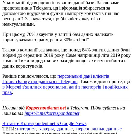
У компанії підтвердили існування даної бази. За словами
представників Telegram, ця інформація збирається за
допомогою вбудованої функції імпорту контактів під час
реєстрації. Зазначається, що більшість акаунтів є
неактуальними.
При цьому, 70% акаунтів у злитій базі даних належать
користувачами з Ірану, решта 30% - з Росії.
Також в компанії зазначили, що понад 84% злитих даних були
зібрані до середини 2019 року. Саме наприкінці літа 2019 року
компанії вжили додаткових заходів щодо захисту особистих
даних користувачів.
Раніше повідомлялося, що
персональні дані клієнтів
ПриватБанку продаються в Telegram
. Також відомо про те, що
в Мережі з'явилися персональні дані з паспортів і водійських
прав
.
Новини від
Корреспондент.net
в Telegram. Підписуйтесь на
наш канал
https://t.me/korrespondentnet
Читайте Korrespondent.net в Google News
ТЕГИ:
интернет
,
хакеры
,
данные
,
персональные данные