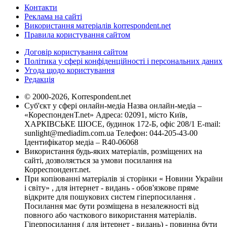
Контакти
Реклама на сайті
Використання матеріалів korrespondent.net
Правила користування сайтом
Договір користування сайтом
Політика у сфері конфіденційності і персональних даних
Угода щодо користування
Редакція
© 2000-2026, Korrespondent.net
Суб'єкт у сфері онлайн-медіа Назва онлайн-медіа –
«КореспонденТ.net» Адреса: 02091, місто Київ,
ХАРКІВСЬКЕ ШОСЕ, будинок 172-Б, офіс 208/1 E-mail:
sunlight@mediadim.com.ua
Телефон: 044-205-43-00
Ідентифікатор медіа – R40-06068
Використання будь-яких матеріалів, розміщених на
сайті, дозволяється за умови посилання на
Корреспондент.net.
При копіюванні матеріалів зі сторінки « Новини України
і світу» , для інтернет - видань - обов'язкове пряме
відкрите для пошукових систем гіперпосилання .
Посилання має бути розміщена в незалежності від
повного або часткового використання матеріалів.
Гіперпосилання ( для інтернет - видань) - повинна бути