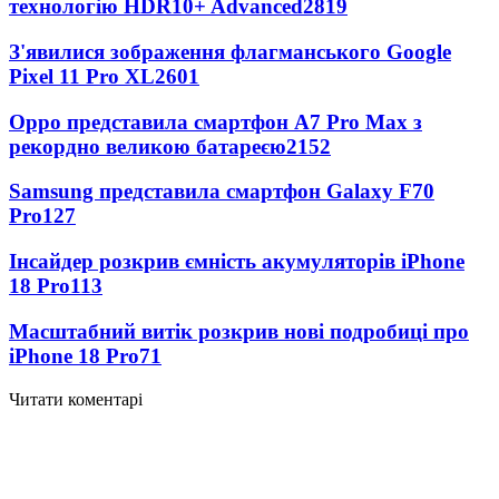
технологію HDR10+ Advanced
2819
З'явилися зображення флагманського Google
Pixel 11 Pro XL
2601
Oppo представила смартфон A7 Pro Max з
рекордно великою батареєю
2152
Samsung представила смартфон Galaxy F70
Pro
127
Інсайдер розкрив ємність акумуляторів iPhone
18 Pro
113
Масштабний витік розкрив нові подробиці про
iPhone 18 Pro
71
Читати коментарі