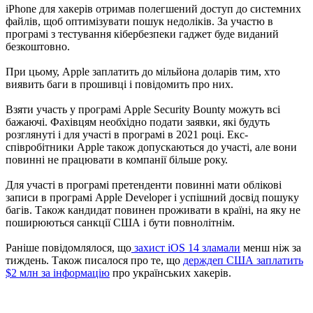
iPhone для хакерів отримав полегшений доступ до системних
файлів, щоб оптимізувати пошук недоліків. За участю в
програмі з тестування кібербезпеки гаджет буде виданий
безкоштовно.
При цьому, Apple заплатить до мільйона доларів тим, хто
виявить баги в прошивці і повідомить про них.
Взяти участь у програмі Apple Security Bounty можуть всі
бажаючі. Фахівцям необхідно подати заявки, які будуть
розглянуті і для участі в програмі в 2021 році. Екс-
співробітники Apple також допускаються до участі, але вони
повинні не працювати в компанії більше року.
Для участі в програмі претенденти повинні мати облікові
записи в програмі Apple Developer і успішний досвід пошуку
багів. Також кандидат повинен проживати в країні, на яку не
поширюються санкції США і бути повнолітнім.
Раніше повідомлялося, що
захист iOS 14 зламали
менш ніж за
тиждень. Також писалося про те, що
держдеп США заплатить
$2 млн за інформацію
про українських хакерів.