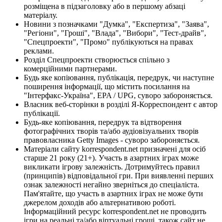
розміщена в підзаголовку або в першому абзаці
матеріалу.
Новини з позначками "Думка", "Експертиза", "Заява",
"Регіони", "Гроші", "Влада", "Вибори", "Тест-драйв",
"Спецпроекти", "Промо" публікуються на правах
реклами.
Розділ Спецпроекти створюється спільно з
комерційними партнерами.
Будь яке копіювання, публікація, передрук, чи наступне
поширення інформації, що містить посилання на
"Інтерфакс-Україна", EPA / UPG, суворо забороняється.
Власник веб-сторінки в розділі Я-Корреспондент є автор
публікації.
Будь-яке копіювання, передрук та відтворення
фотографічних творів та/або аудіовізуальних творів
правовласника Getty Images - суворо забороняється.
Матеріали сайту korrespondent.net призначені для осіб
старше 21 року (21+). Участь в азартних іграх може
викликати ігрову залежність. Дотримуйтесь правил
(принципів) відповідальної гри. При виявленні перших
ознак залежності негайно зверніться до спеціаліста.
Пам'ятайте, що участь в азартних іграх не може бути
джерелом доходів або альтернативою роботі.
Інформаційний ресурс korrespondent.net не проводить
ігри на реальні та/або віртуальні гроші, також сайт не