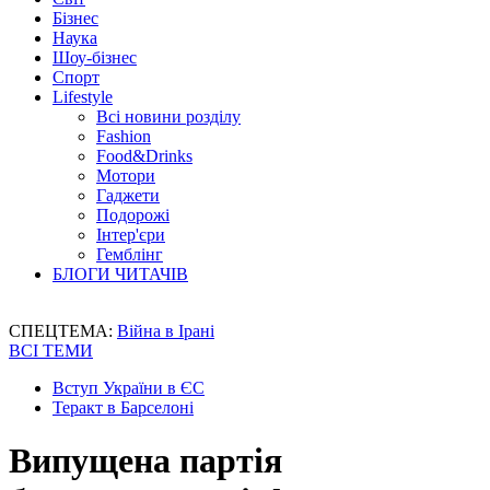
Бізнес
Наука
Шоу-бізнес
Спорт
Lifestyle
Всі новини розділу
Fashion
Food&Drinks
Мотори
Гаджети
Подорожі
Інтер'єри
Гемблінг
БЛОГИ ЧИТАЧІВ
СПЕЦТЕМА:
Війна в Ірані
ВСІ ТЕМИ
Вступ України в ЄС
Теракт в Барселоні
Випущена партія