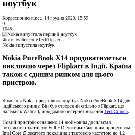
ноутбук
Корреспондент.net, 14 грудня 2020, 15:59
0
1045
Фото: twitter.com/TechTipster
Nokia випустила ноутбук
Nokia PureBook X14 продаватиметься
виключно через Flipkart в Індії. Країна
також є єдиним ринком для цього
пристрою.
Компанія Nokia представила ноутбук Nokia PureBook X14 для
індійського ринку. Він був створений спільно з Flipkart, що
належить Walmart, повідомило інтернет-видання
TechCrunch
.
Новий пристрій оснащено 14-дюймовим дисплеєм з
роздільною здатністю Full HD, чотирьох'ядерним процесором
Intel Core i5 десятого покоління з тактовою частотою до 4,2