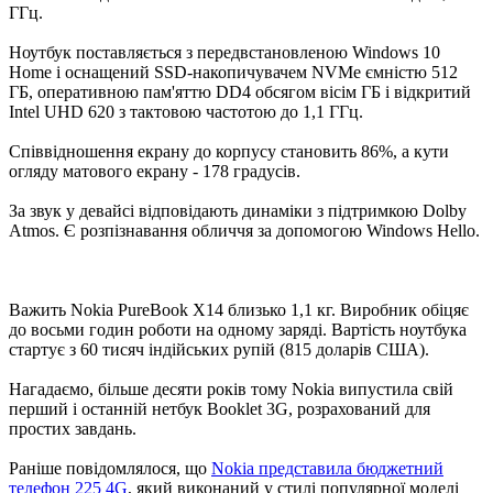
ГГц.
Ноутбук поставляється з передвстановленою Windows 10
Home і оснащений SSD-накопичувачем NVMe ємністю 512
ГБ, оперативною пам'яттю DD4 обсягом вісім ГБ і відкритий
Intel UHD 620 з тактовою частотою до 1,1 ГГц.
Співвідношення екрану до корпусу становить 86%, а кути
огляду матового екрану - 178 градусів.
За звук у девайсі відповідають динаміки з підтримкою Dolby
Atmos. Є розпізнавання обличчя за допомогою Windows Hello.
Важить Nokia PureBook X14 близько 1,1 кг. Виробник обіцяє
до восьми годин роботи на одному заряді. Вартість ноутбука
стартує з 60 тисяч індійських рупій (815 доларів США).
Нагадаємо, більше десяти років тому Nokia випустила свій
перший і останній нетбук Booklet 3G, розрахований для
простих завдань.
Раніше повідомлялося, що
Nokia представила бюджетний
телефон 225 4G
, який виконаний у стилі популярної моделі