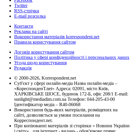
Facebook
Twitter
RSS-стрічки
E-mail розсилка
Контакти
Реклама на сайті
Використання матеріалів korrespondent.net
Правила користування сайтом
Договір користування сайтом
Політика у сфері конфіденційності і персональних даних
Угода щодо користування
Редакція
© 2000-2026, Korrespondent.net
Суб'єкт у сфері онлайн-медіа Назва онлайн-медіа –
«КореспонденТ.net» Адреса: 02091, місто Київ,
ХАРКІВСЬКЕ ШОСЕ, будинок 172-Б, офіс 208/1 E-mail:
sunlight@mediadim.com.ua
Телефон: 044-205-43-00
Ідентифікатор медіа – R40-06068
Використання будь-яких матеріалів, розміщених на
сайті, дозволяється за умови посилання на
Корреспондент.net.
При копіюванні матеріалів зі сторінки « Новини України
і світу» , для інтернет - видань - обов'язкове пряме