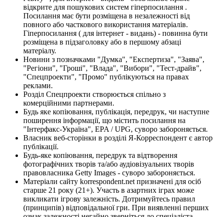
відкрите для пошукових систем гіперпосилання .
Посилання має бути розміщена в незалежності від
повного або часткового використання матеріалів.
Гіперпосилання ( для інтернет - видань) - повинна бути
розміщена в підзаголовку або в першому абзаці
матеріалу.
Новини з позначками "Думка", "Експертиза", "Заява",
"Регіони", "Гроші", "Влада", "Вибори", "Тест-драйв",
"Спецпроекти", "Промо" публікуються на правах
реклами.
Розділ Спецпроекти створюється спільно з
комерційними партнерами.
Будь яке копіювання, публікація, передрук, чи наступне
поширення інформації, що містить посилання на
"Інтерфакс-Україна", EPA / UPG, суворо забороняється.
Власник веб-сторінки в розділі Я-Корреспондент є автор
публікації.
Будь-яке копіювання, передрук та відтворення
фотографічних творів та/або аудіовізуальних творів
правовласника Getty Images - суворо забороняється.
Матеріали сайту korrespondent.net призначені для осіб
старше 21 року (21+). Участь в азартних іграх може
викликати ігрову залежність. Дотримуйтесь правил
(принципів) відповідальної гри. При виявленні перших
ознак залежності негайно зверніться до спеціаліста.