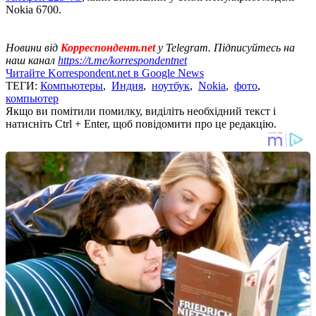
Nokia 6700.
Новини від
Корреспондент.net
у Telegram. Підписуйтесь на
наш канал
https://t.me/korrespondentnet
Читайте Korrespondent.net в Google News
ТЕГИ:
Компьютеры
,
Индия
,
ноутбук
,
Nokia
,
фото
,
компьютер
Якщо ви помітили помилку, виділіть необхідний текст і
натисніть Ctrl + Enter, щоб повідомити про це редакцію.