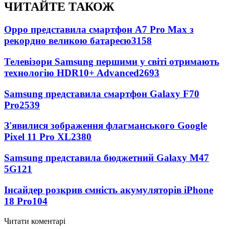
ЧИТАЙТЕ ТАКОЖ
Oppo представила смартфон A7 Pro Max з
рекордно великою батареєю
3158
Телевізори Samsung першими у світі отримають
технологію HDR10+ Advanced
2693
Samsung представила смартфон Galaxy F70
Pro
2539
З'явилися зображення флагманського Google
Pixel 11 Pro XL
2380
Samsung представила бюджетний Galaxy M47
5G
121
Інсайдер розкрив ємність акумуляторів iPhone
18 Pro
104
Читати коментарі