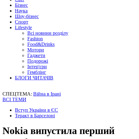
Бізнес
Наука
Шоу-бізнес
Спорт
Lifestyle
Всі новини розділу
Fashion
Food&Drinks
Мотори
Гаджети
Подорожі
Інтер'єри
Гемблінг
БЛОГИ ЧИТАЧІВ
СПЕЦТЕМА:
Війна в Ірані
ВСІ ТЕМИ
Вступ України в ЄС
Теракт в Барселоні
Nokia випустила перший