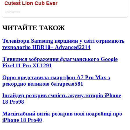
ЧИТАЙТЕ ТАКОЖ
Телевізори Samsung першими у світі отримають
технологію HDR10+ Advanced
2214
З'явилися зображення флагманського Google
Pixel 11 Pro XL
1291
Oppo представила смартфон A7 Pro Max з
рекордно великою батареєю
581
Інсайдер розкрив ємність акумуляторів iPhone
18 Pro
98
Масштабний витік розкрив нові подробиці про
iPhone 18 Pro
40