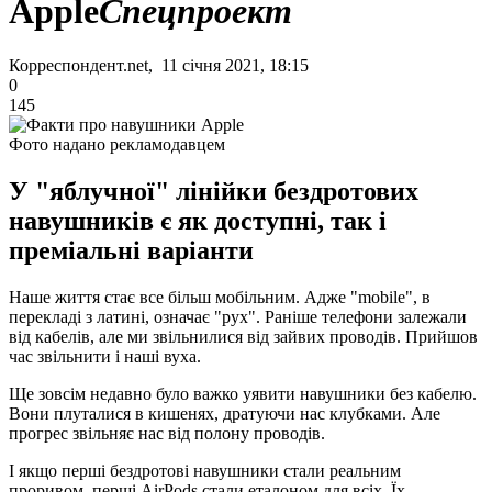
Apple
Спецпроект
Корреспондент.net, 11 січня 2021, 18:15
0
145
Фото надано рекламодавцем
У "яблучної" лінійки бездротових
навушників є як доступні, так і
преміальні варіанти
Наше життя стає все більш мобільним. Адже "mobile", в
перекладі з латині, означає "рух". Раніше телефони залежали
від кабелів, але ми звільнилися від зайвих проводів. Прийшов
час звільнити і наші вуха.
Ще зовсім недавно було важко уявити навушники без кабелю.
Вони плуталися в кишенях, дратуючи нас клубками. Але
прогрес звільняє нас від полону проводів.
І якщо перші бездротові навушники стали реальним
проривом, перші AirPods стали еталоном для всіх. Їх