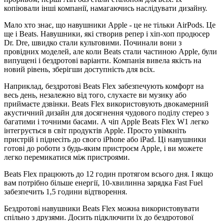
копіювали інші компанії, намагаючись наслідувати дизайну.
Мало хто знає, що навушники Apple - це не тільки AirPods. Це
ще і Beats. Навушники, які створив репер і хіп-хоп продюсер
Dr. Dre, швидко стали культовими. Починали вони з
провідних моделей, але коли Beats стали частиною Apple, були
випущені і бездротові варіанти. Компанія вивела якість на
новий рівень, зберігши доступність для всіх.
Наприклад, бездротові Beats Flex забезпечують комфорт на
весь день, незалежно від того, слухаєте ви музику або
приймаєте дзвінки. Beats Flex використовують двокамерний
акустичний дизайн для досягнення чудового поділу стерео з
багатими і точними басами. А чіп Apple Beats Flex W1 легко
інтегрується в світ продуктів Apple. Просто увімкніть
пристрій і піднесіть до свого iPhone або iPad. Ці навушники
готові до роботи з будь-яким пристроєм Apple, і ви можете
легко перемикатися між пристроями.
Beats Flex працюють до 12 годин протягом всього дня. І якщо
вам потрібно більше енергії, 10-хвилинна зарядка Fast Fuel
забезпечить 1,5 години відтворення.
Бездротові навушники Beats Flex можна використовувати
спільно з друзями. Досить підключити їх до бездротової