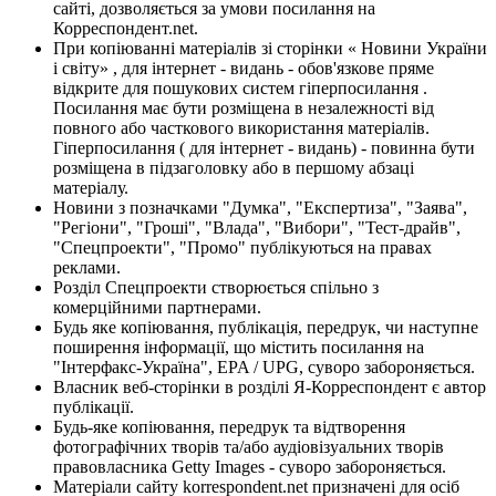
сайті, дозволяється за умови посилання на
Корреспондент.net.
При копіюванні матеріалів зі сторінки « Новини України
і світу» , для інтернет - видань - обов'язкове пряме
відкрите для пошукових систем гіперпосилання .
Посилання має бути розміщена в незалежності від
повного або часткового використання матеріалів.
Гіперпосилання ( для інтернет - видань) - повинна бути
розміщена в підзаголовку або в першому абзаці
матеріалу.
Новини з позначками "Думка", "Експертиза", "Заява",
"Регіони", "Гроші", "Влада", "Вибори", "Тест-драйв",
"Спецпроекти", "Промо" публікуються на правах
реклами.
Розділ Спецпроекти створюється спільно з
комерційними партнерами.
Будь яке копіювання, публікація, передрук, чи наступне
поширення інформації, що містить посилання на
"Інтерфакс-Україна", EPA / UPG, суворо забороняється.
Власник веб-сторінки в розділі Я-Корреспондент є автор
публікації.
Будь-яке копіювання, передрук та відтворення
фотографічних творів та/або аудіовізуальних творів
правовласника Getty Images - суворо забороняється.
Матеріали сайту korrespondent.net призначені для осіб