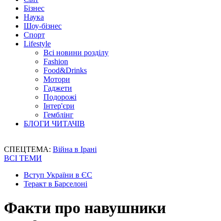
Бізнес
Наука
Шоу-бізнес
Спорт
Lifestyle
Всі новини розділу
Fashion
Food&Drinks
Мотори
Гаджети
Подорожі
Інтер'єри
Гемблінг
БЛОГИ ЧИТАЧІВ
СПЕЦТЕМА:
Війна в Ірані
ВСІ ТЕМИ
Вступ України в ЄС
Теракт в Барселоні
Факти про навушники