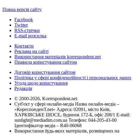
Повна версія сайту
Facebook
Twitter
RSS-стрічки
E-mail розсилка
Контакти
Реклама на сайті
Використання матеріалів korrespondent.net
Правила користування сайтом
Договір користування сайтом
Політика у сфері конфіденційності і персональних даних
Угода щодо користування
Редакція
© 2000-2026, Korrespondent.net
Суб'єкт у сфері онлайн-медіа Назва онлайн-медіа –
«КореспонденТ.net» Адреса: 02091, місто Київ,
ХАРКІВСЬКЕ ШОСЕ, будинок 172-Б, офіс 208/1 E-mail:
sunlight@mediadim.com.ua
Телефон: 044-205-43-00
Ідентифікатор медіа – R40-06068
Використання будь-яких матеріалів, розміщених на