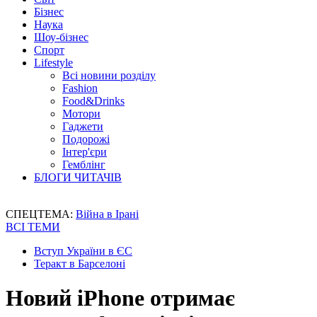
Бізнес
Наука
Шоу-бізнес
Спорт
Lifestyle
Всі новини розділу
Fashion
Food&Drinks
Мотори
Гаджети
Подорожі
Інтер'єри
Гемблінг
БЛОГИ ЧИТАЧІВ
СПЕЦТЕМА:
Війна в Ірані
ВСІ ТЕМИ
Вступ України в ЄС
Теракт в Барселоні
Новий iPhone отримає