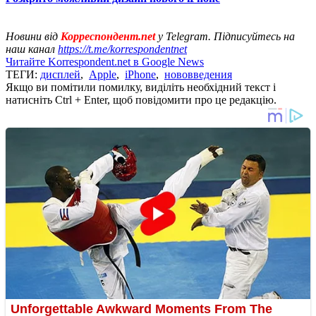
Новини від
Корреспондент.net
у Telegram. Підписуйтесь на
наш канал
https://t.me/korrespondentnet
Читайте Korrespondent.net в Google News
ТЕГИ:
дисплей
,
Apple
,
iPhone
,
нововведения
Якщо ви помітили помилку, виділіть необхідний текст і
натисніть Ctrl + Enter, щоб повідомити про це редакцію.