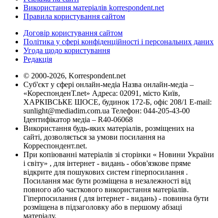
Використання матеріалів korrespondent.net
Правила користування сайтом
Договір користування сайтом
Політика у сфері конфіденційності і персональних даних
Угода щодо користування
Редакція
© 2000-2026, Korrespondent.net
Суб'єкт у сфері онлайн-медіа Назва онлайн-медіа –
«КореспонденТ.net» Адреса: 02091, місто Київ,
ХАРКІВСЬКЕ ШОСЕ, будинок 172-Б, офіс 208/1 E-mail:
sunlight@mediadim.com.ua
Телефон: 044-205-43-00
Ідентифікатор медіа – R40-06068
Використання будь-яких матеріалів, розміщених на
сайті, дозволяється за умови посилання на
Корреспондент.net.
При копіюванні матеріалів зі сторінки « Новини України
і світу» , для інтернет - видань - обов'язкове пряме
відкрите для пошукових систем гіперпосилання .
Посилання має бути розміщена в незалежності від
повного або часткового використання матеріалів.
Гіперпосилання ( для інтернет - видань) - повинна бути
розміщена в підзаголовку або в першому абзаці
матеріалу.