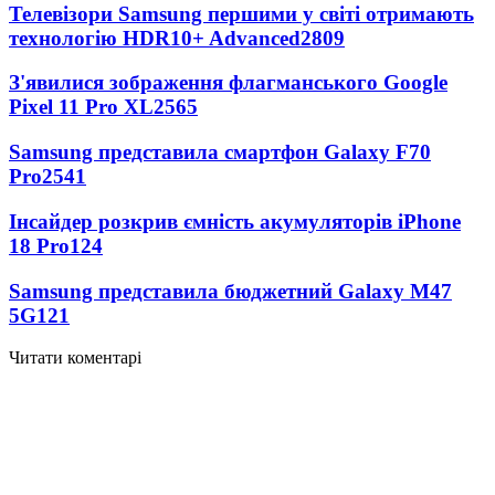
Телевізори Samsung першими у світі отримають
технологію HDR10+ Advanced
2809
З'явилися зображення флагманського Google
Pixel 11 Pro XL
2565
Samsung представила смартфон Galaxy F70
Pro
2541
Інсайдер розкрив ємність акумуляторів iPhone
18 Pro
124
Samsung представила бюджетний Galaxy M47
5G
121
Читати коментарі