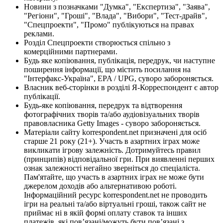
Новини з позначками "Думка", "Експертиза", "Заява",
"Регіони", "Гроші", "Влада", "Вибори", "Тест-драйв",
"Спецпроекти", "Промо" публікуються на правах
реклами.
Розділ Спецпроекти створюється спільно з
комерційними партнерами.
Будь яке копіювання, публікація, передрук, чи наступне
поширення інформації, що містить посилання на
"Інтерфакс-Україна", EPA / UPG, суворо забороняється.
Власник веб-сторінки в розділі Я-Корреспондент є автор
публікації.
Будь-яке копіювання, передрук та відтворення
фотографічних творів та/або аудіовізуальних творів
правовласника Getty Images - суворо забороняється.
Матеріали сайту korrespondent.net призначені для осіб
старше 21 року (21+). Участь в азартних іграх може
викликати ігрову залежність. Дотримуйтесь правил
(принципів) відповідальної гри. При виявленні перших
ознак залежності негайно зверніться до спеціаліста.
Пам'ятайте, що участь в азартних іграх не може бути
джерелом доходів або альтернативою роботі.
Інформаційний ресурс korrespondent.net не проводить
ігри на реальні та/або віртуальні гроші, також сайт не
приймає ні в якій формі оплату ставок та інших
платежів, які пов’язані/можуть бути пов’язані з