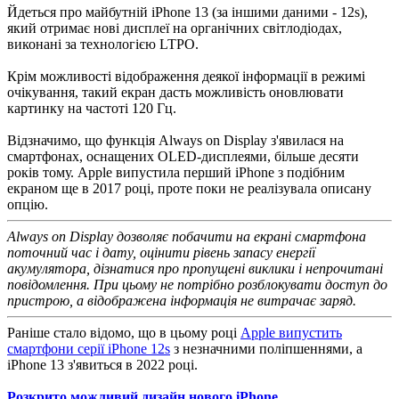
Йдеться про майбутній iPhone 13 (за іншими даними - 12s),
який отримає нові дисплеї на органічних світлодіодах,
виконані за технологією LTPO.
Крім можливості відображення деякої інформації в режимі
очікування, такий екран дасть можливість оновлювати
картинку на частоті 120 Гц.
Відзначимо, що функція Always on Display з'явилася на
смартфонах, оснащених OLED-дисплеями, більше десяти
років тому. Apple випустила перший iPhone з подібним
екраном ще в 2017 році, проте поки не реалізувала описану
опцію.
Always on Display дозволяє побачити на екрані смартфона
поточний час і дату, оцінити рівень запасу енергії
акумулятора, дізнатися про пропущені виклики і непрочитані
повідомлення. При цьому не потрібно розблокувати доступ до
пристрою, а відображена інформація не витрачає заряд.
Раніше стало відомо, що в цьому році
Apple випустить
смартфони серії iPhone 12s
з незначними поліпшеннями, а
iPhone 13 з'явиться в 2022 році.
Розкрито можливий дизайн нового iPhone