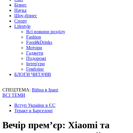
Бізнес
Наука
Шоу-бізнес
Спорт
Lifestyle
Всі новини розділу
Fashion
Food&Drinks
Мотори
Гаджети
Подорожі
Інтер'єри
Гемблінг
БЛОГИ ЧИТАЧІВ
СПЕЦТЕМА:
Війна в Ірані
ВСІ ТЕМИ
Вступ України в ЄС
Теракт в Барселоні
Вечір прем’єр: Xiaomi та