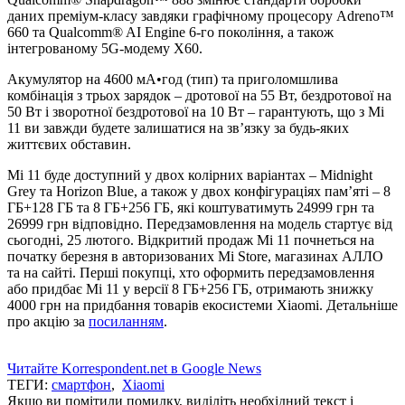
даних преміум-класу завдяки графічному процесору Adreno™
660 та Qualcomm® AI Engine 6-го покоління, а також
інтегрованому 5G-модему X60.
Акумулятор на 4600 мА•год (тип) та приголомшлива
комбінація з трьох зарядок – дротової на 55 Вт, бездротової на
50 Вт і зворотної бездротової на 10 Вт – гарантують, що з Mi
11 ви завжди будете залишатися на зв’язку за будь-яких
життєвих обставин.
Mi 11 буде доступний у двох колірних варіантах – Midnight
Grey та Horizon Blue, а також у двох конфігураціях пам’яті – 8
ГБ+128 ГБ та 8 ГБ+256 ГБ, які коштуватимуть 24999 грн та
26999 грн відповідно. Передзамовлення на модель стартує від
сьогодні, 25 лютого. Відкритий продаж Mi 11 почнеться на
початку березня в авторизованих Mi Store, магазинах АЛЛО
та на сайті. Перші покупці, хто оформить передзамовлення
або придбає Mi 11 у версії 8 ГБ+256 ГБ, отримають знижку
4000 грн на придбання товарів екосистеми Xiaomi. Детальніше
про акцію за
посиланням
.
Читайте Korrespondent.net в Google News
ТЕГИ:
смартфон
,
Xiaomi
Якщо ви помітили помилку, виділіть необхідний текст і