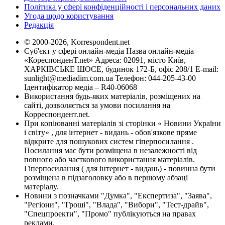
Політика у сфері конфіденційності і персональних даних
Угода щодо користування
Редакція
© 2000-2026, Korrespondent.net
Суб'єкт у сфері онлайн-медіа Назва онлайн-медіа –
«КореспонденТ.net» Адреса: 02091, місто Київ,
ХАРКІВСЬКЕ ШОСЕ, будинок 172-Б, офіс 208/1 E-mail:
sunlight@mediadim.com.ua
Телефон: 044-205-43-00
Ідентифікатор медіа – R40-06068
Використання будь-яких матеріалів, розміщених на
сайті, дозволяється за умови посилання на
Корреспондент.net.
При копіюванні матеріалів зі сторінки « Новини України
і світу» , для інтернет - видань - обов'язкове пряме
відкрите для пошукових систем гіперпосилання .
Посилання має бути розміщена в незалежності від
повного або часткового використання матеріалів.
Гіперпосилання ( для інтернет - видань) - повинна бути
розміщена в підзаголовку або в першому абзаці
матеріалу.
Новини з позначками "Думка", "Експертиза", "Заява",
"Регіони", "Гроші", "Влада", "Вибори", "Тест-драйв",
"Спецпроекти", "Промо" публікуються на правах
реклами.