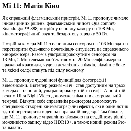
Mi 11: Магія Кіно
Як справжній флагманський пристрій, Mi 11 пропонує чимало
інноваційних рішень: флагманський чипсет Qualcomm®
Snapdragon™ 888, потрійну основну камеру на 108 Мп,
кінематографічний звук та бездротову зарядку 50 Вт.
Потрійна камера Mi 11 з основним сенсором на 108 Мп здатна
перетворити будь-якого початківця- ентузіаста на справжнього
кінорежисера. Разом з ультраширококутним сенсором на
13 Мп, 5 Мп телемакрооб'ективом та 20 Мп селфі-камерою
вражаючі краєвиди, чудова деталізація знімків, відмінне боке
та якісні селфі стануть під силу кожному.
Mi 11 пропонує чудові нові функції для фотографії і
відеозйомки. Відтепер режим «Ніч» став доступним на трьох
камерах – основній, ультраширококутній та селфі. А новітній
режим Ultra Night Video допоможе знімати в екстремальній
темряві. Відчути себе справжнім режисером допоможуть
спеціально створені кінематографічні ефекти, які в один дотик
здатні перетворити відео на справжній шедевр. Тим більше,
що Mi 11 пропонує управління зйомкою на студійному рівні з
можливістю запису відео HDR10+, а також новий режим Pro-
таймлапс.