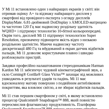
У Mi 11 встановлено один з найкращих екранів у світі: він
отримав оцінку A+ та відзнаку найкращого дисплея у
смартфоні від провідного експерта з огляду дисплеїв
DisplayMate. 6.81-дюймовий DotDisplay з AMOLED-матрицею
та частотою 120 Гц має надвисоку роздільну здатність
WQHD+ і підтримує технологію 10-бітної кольоропередачі.
Окрім того, дисплей Mi 11 підтримує технологією Super
Resolution, призначену підвищити якість відео з низькою
роздільною здатністю. Маючи надвисоку частоту
дискретизації 480 Гц та вбудований в екран датчик відбитків
пальців, Mi 11 дозволяє користувачам плавно і швидко
розблокувати пристрій.
Завдяки професійно налаштованим стереодинамікам Harman
Kardon Mi 11 забезпечує чудовий кінематографічний звук, а
скло Corning® Gorilla® Glass Victus™ захищає від можливих
ушкоджень в результаті ударів та падінь. Mi 11 має
вдосконалену матову поверхню з подвійним антибліковим
покриттям, яка вловлює світло, а не збирає відбитків пальців.
Mi 11 став першим смартфоном у світі, в якому встановлено
процесор Qualcomm® Snapdragon™ 888, який повністю
переосмислив флагманську продуктивність. Платформа
Qualcomm® Snapdragon™ 888 змінює стандарти обробки