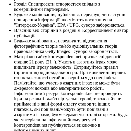
Розділ Спецпроекти створюється спільно з
комерційними партнерами.
Будь яке копіювання, публікація, передрук, чи наступне
поширення інформації, що містить посилання на
"Інтерфакс-Україна", EPA / UPG, суворо забороняється.
Власник веб-сторінки в розділі Я-Корреспондент є автор
публікації.
Будь-яке копіювання, передрук та відтворення
фотографічних творів та/або аудіовізуальних творів
правовласника Getty Images - суворо забороняється.
Матеріали сайту korrespondent.net призначені для осіб
старше 21 року (21+). Участь в азартних іграх може
викликати ігрову залежність. Дотримуйтесь правил
(принципів) відповідальної гри. При виявленні перших
ознак залежності негайно зверніться до спеціаліста.
Пам'ятайте, що участь в азартних іграх не може бути
джерелом доходів або альтернативою роботі.
Інформаційний ресурс korrespondent.net не проводить
ігри на реальні та/або віртуальні гроші, також сайт не
приймає ні в якій формі оплату ставок та інших
платежів, які пов’язані/можуть бути пов’язані з
азартними іграми, букмекерами чи тоталізаторами. Будь-
які матеріали на інформаційному ресурсі
korrespondent.net публікуються виключно в
інформаційних цілях.