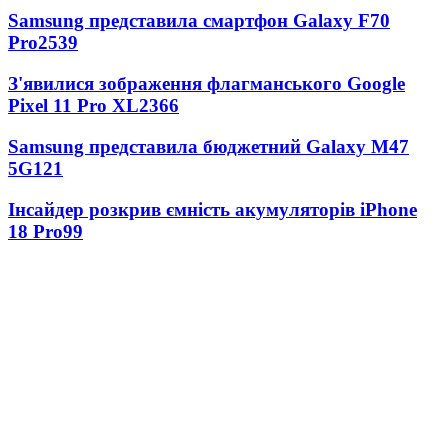
Samsung представила смартфон Galaxy F70
Pro
2539
З'явилися зображення флагманського Google
Pixel 11 Pro XL
2366
Samsung представила бюджетний Galaxy M47
5G
121
Інсайдер розкрив ємність акумуляторів iPhone
18 Pro
99