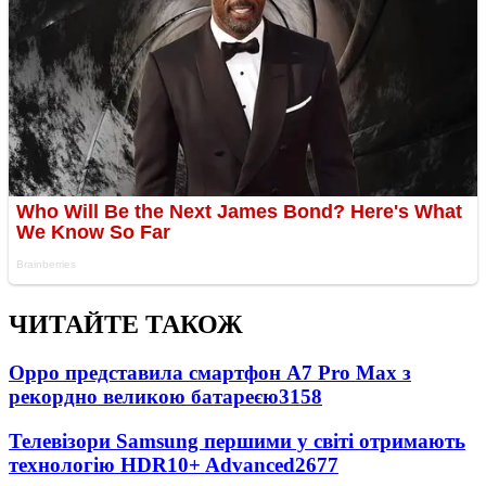
ЧИТАЙТЕ ТАКОЖ
Oppo представила смартфон A7 Pro Max з
рекордно великою батареєю
3158
Телевізори Samsung першими у світі отримають
технологію HDR10+ Advanced
2677