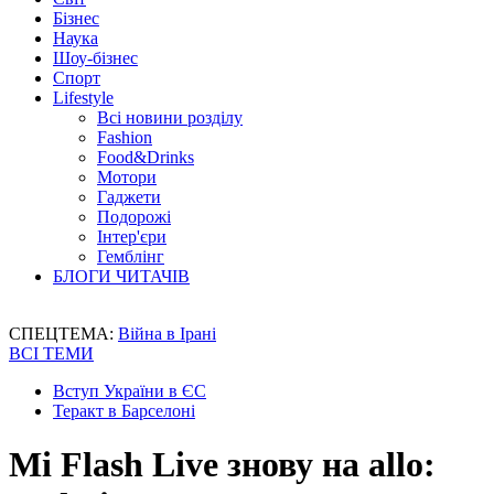
Бізнес
Наука
Шоу-бізнес
Спорт
Lifestyle
Всі новини розділу
Fashion
Food&Drinks
Мотори
Гаджети
Подорожі
Інтер'єри
Гемблінг
БЛОГИ ЧИТАЧІВ
СПЕЦТЕМА:
Війна в Ірані
ВСІ ТЕМИ
Вступ України в ЄС
Теракт в Барселоні
Mi Flash Live знову на allo: