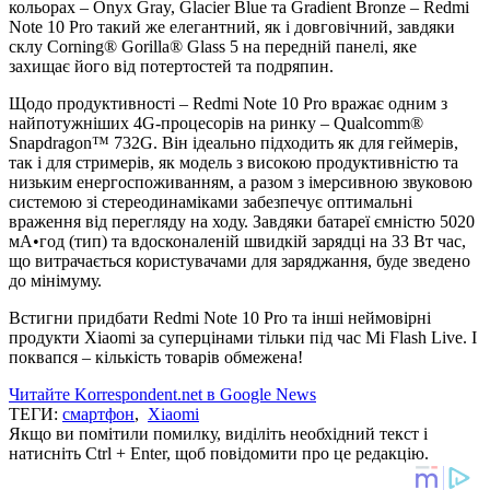
кольорах – Onyx Gray, Glacier Blue та Gradient Bronze – Redmi
Note 10 Pro такий же елегантний, як і довговічний, завдяки
склу Corning® Gorilla® Glass 5 на передній панелі, яке
захищає його від потертостей та подряпин.
Щодо продуктивності – Redmi Note 10 Pro вражає одним з
найпотужніших 4G-процесорів на ринку – Qualcomm®
Snapdragon™ 732G. Він ідеально підходить як для геймерів,
так і для стримерів, як модель з високою продуктивністю та
низьким енергоспоживанням, а разом з імерсивною звуковою
системою зі стереодинаміками забезпечує оптимальні
враження від перегляду на ходу. Завдяки батареї ємністю 5020
мА•год (тип) та вдосконаленій швидкій зарядці на 33 Вт час,
що витрачається користувачами для заряджання, буде зведено
до мінімуму.
Встигни придбати Redmi Note 10 Pro та інші неймовірні
продукти Xiaomi за суперцінами тільки під час Mi Flash Live. І
поквапся – кількість товарів обмежена!
Читайте Korrespondent.net в Google News
ТЕГИ:
смартфон
,
Xiaomi
Якщо ви помітили помилку, виділіть необхідний текст і
натисніть Ctrl + Enter, щоб повідомити про це редакцію.