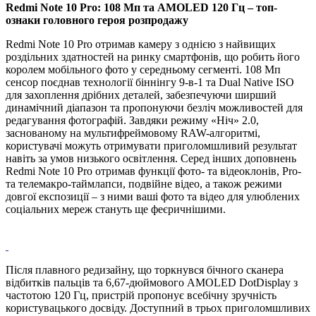
Redmi Note 10 Pro: 108 Мп та AMOLED 120 Гц – топ-
ознаки головного героя розпродажу
Redmi Note 10 Pro отримав камеру з однією з найвищих
роздільних здатностей на ринку смартфонів, що робить його
королем мобільного фото у середньому сегменті. 108 Мп
сенсор поєднав технології біннінгу 9-в-1 та Dual Native ISO
для захоплення дрібних деталей, забезпечуючи ширший
динамічний діапазон та пропонуючи безліч можливостей для
редагування фотографій. Завдяки режиму «Ніч» 2.0,
заснованому на мультифреймовому RAW-алгоритмі,
користувачі можуть отримувати приголомшливий результат
навіть за умов низького освітлення. Серед інших доповнень
Redmi Note 10 Pro отримав функції фото- та відеоклонів, Pro-
та телемакро-таймлапси, подвійне відео, а також режими
довгої експозиції – з ними ваші фото та відео для улюблених
соціальних мереж стануть ще феєричнішими.
Після плавного редизайну, що торкнувся бічного сканера
відбитків пальців та 6,67-дюймового AMOLED DotDisplay з
частотою 120 Гц, пристрій пропонує всебічну зручність
користувацького досвіду. Доступний в трьох приголомшливих