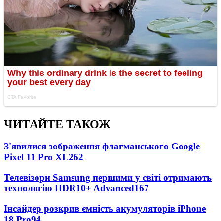
ЧИТАЙТЕ ТАКОЖ
З'явилися зображення флагманського Google
Pixel 11 Pro XL
262
Телевізори Samsung першими у світі отримають
технологію HDR10+ Advanced
167
Інсайдер розкрив ємність акумуляторів iPhone
18 Pro
94