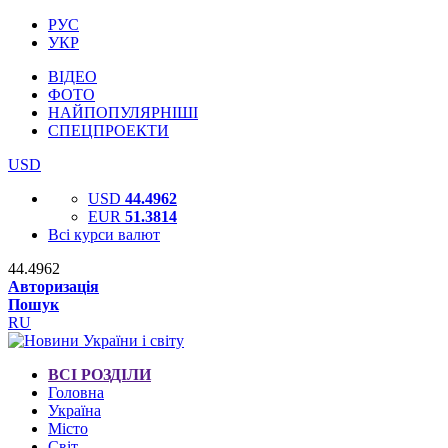
РУС
УКР
ВІДЕО
ФОТО
НАЙПОПУЛЯРНІШІ
СПЕЦПРОЕКТИ
USD
USD
44.4962
EUR
51.3814
Всі курси валют
44.4962
Авторизація
Пошук
RU
ВСІ РОЗДІЛИ
Головна
Україна
Місто
Світ