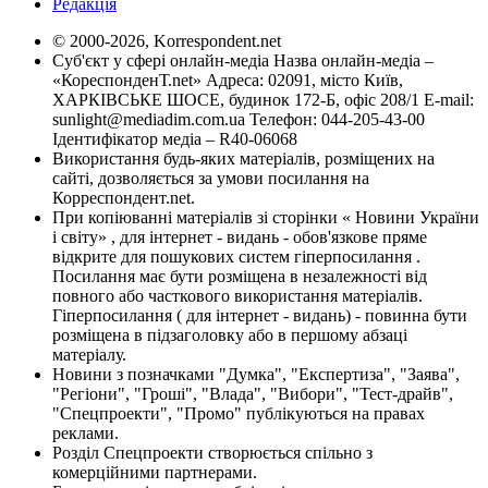
Редакція
© 2000-2026, Korrespondent.net
Суб'єкт у сфері онлайн-медіа Назва онлайн-медіа –
«КореспонденТ.net» Адреса: 02091, місто Київ,
ХАРКІВСЬКЕ ШОСЕ, будинок 172-Б, офіс 208/1 E-mail:
sunlight@mediadim.com.ua
Телефон: 044-205-43-00
Ідентифікатор медіа – R40-06068
Використання будь-яких матеріалів, розміщених на
сайті, дозволяється за умови посилання на
Корреспондент.net.
При копіюванні матеріалів зі сторінки « Новини України
і світу» , для інтернет - видань - обов'язкове пряме
відкрите для пошукових систем гіперпосилання .
Посилання має бути розміщена в незалежності від
повного або часткового використання матеріалів.
Гіперпосилання ( для інтернет - видань) - повинна бути
розміщена в підзаголовку або в першому абзаці
матеріалу.
Новини з позначками "Думка", "Експертиза", "Заява",
"Регіони", "Гроші", "Влада", "Вибори", "Тест-драйв",
"Спецпроекти", "Промо" публікуються на правах
реклами.
Розділ Спецпроекти створюється спільно з
комерційними партнерами.