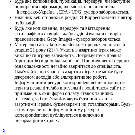
Будь яке копіювання, публікація, передрук, чи наступне
поширення інформації, що містить посилання на
"Інтерфакс-Україна", EPA / UPG, суворо забороняється.
Власник веб-сторінки в розділі Я-Корреспондент є автор
публікації.
Будь-яке копіювання, передрук та відтворення
фотографічних творів та/або аудіовізуальних творів
правовласника Getty Images - суворо забороняється.
Матеріали сайту korrespondent.net призначені для осіб
старше 21 року (21+). Участь в азартних іграх може
викликати ігрову залежність. Дотримуйтесь правил
(принципів) відповідальної гри. При виявленні перших
ознак залежності негайно зверніться до спеціаліста.
Пам'ятайте, що участь в азартних іграх не може бути
джерелом доходів або альтернативою роботі.
Інформаційний ресурс korrespondent.net не проводить
ігри на реальні та/або віртуальні гроші, також сайт не
приймає ні в якій формі оплату ставок та інших
платежів, які пов’язані/можуть бути пов’язані з
азартними іграми, букмекерами чи тоталізаторами. Будь-
які матеріали на інформаційному ресурсі
korrespondent.net публікуються виключно в
інформаційних цілях.
X