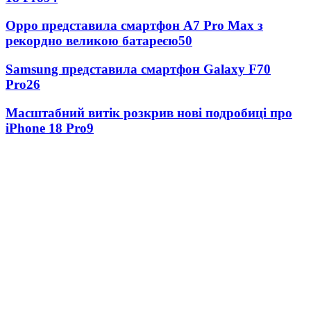
Oppo представила смартфон A7 Pro Max з
рекордно великою батареєю
50
Samsung представила смартфон Galaxy F70
Pro
26
Масштабний витік розкрив нові подробиці про
iPhone 18 Pro
9