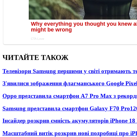
ЧИТАЙТЕ ТАКОЖ
Телевізори Samsung першими у світі отримають 
З'явилися зображення флагманського Google Pixel
Oppo представила смартфон A7 Pro Max з рекорд
Samsung представила смартфон Galaxy F70 Pro
12
Інсайдер розкрив ємність акумуляторів iPhone 18
Масштабний витік розкрив нові подробиці про iP