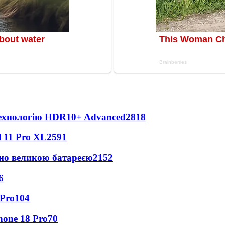
технологію HDR10+ Advanced
2818
 11 Pro XL
2591
но великою батареєю
2152
6
 Pro
104
hone 18 Pro
70