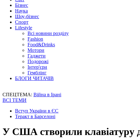
Бізнес
Наука
Шоу-бізнес
Спорт
Lifestyle
Всі новини розділу
Fashion
Food&Drinks
Мотори
Гаджети
Подорожі
Інтер'єри
Гемблінг
БЛОГИ ЧИТАЧІВ
СПЕЦТЕМА:
Війна в Ірані
ВСІ ТЕМИ
Вступ України в ЄС
Теракт в Барселоні
У США створили клавіатуру 