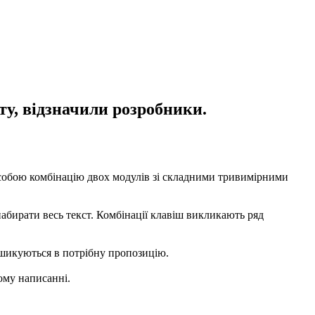
ту, відзначили розробники.
собою комбінацію двох модулів зі складними тривимірними
 набирати весь текст. Комбінації клавіш викликають ряд
о шикуються в потрібну пропозицію.
ому написанні.