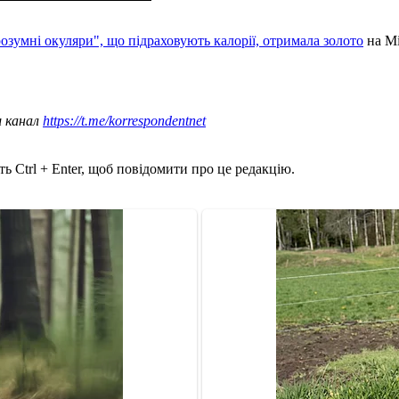
розумні окуляри", що підраховують калорії, отримала золото
на Мі
ш канал
https://t.me/korrespondentnet
ь Ctrl + Enter, щоб повідомити про це редакцію.