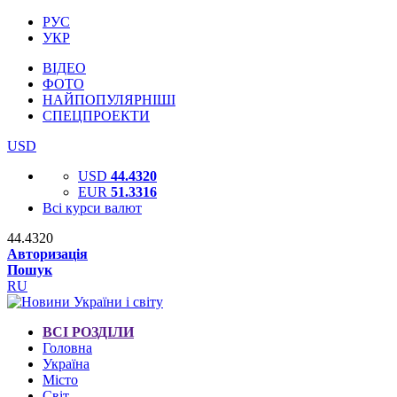
РУС
УКР
ВІДЕО
ФОТО
НАЙПОПУЛЯРНІШІ
СПЕЦПРОЕКТИ
USD
USD
44.4320
EUR
51.3316
Всі курси валют
44.4320
Авторизація
Пошук
RU
ВСІ РОЗДІЛИ
Головна
Україна
Місто
Світ