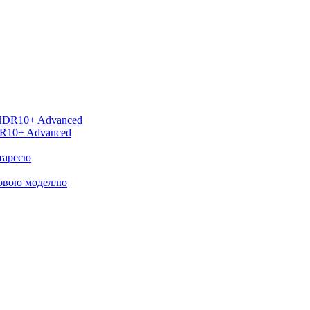
DR10+ Advanced
тареєю
новою моделлю