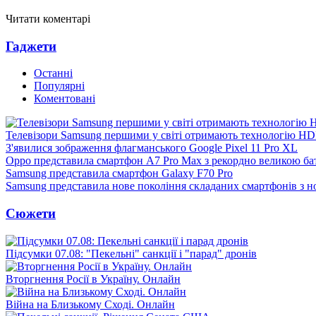
Читати коментарі
Гаджети
Останні
Популярні
Коментовані
Телевізори Samsung першими у світі отримають технологію H
З'явилися зображення флагманського Google Pixel 11 Pro XL
Oppo представила смартфон A7 Pro Max з рекордно великою ба
Samsung представила смартфон Galaxy F70 Pro
Samsung представила нове покоління складаних смартфонів з 
Сюжети
Підсумки 07.08: "Пекельні" санкції і "парад" дронів
Вторгнення Росії в Україну. Онлайн
Війна на Близькому Сході. Онлайн