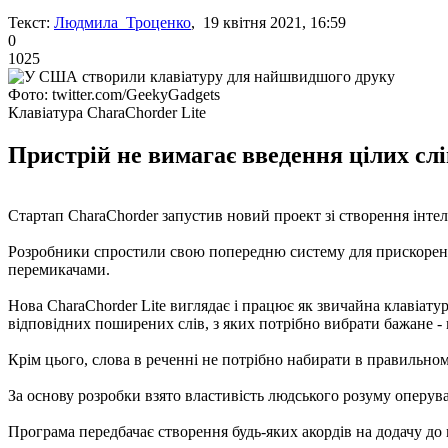
Текст:
Людмила Троценко
, 19 квітня 2021, 16:59
0
1025
Фото: twitter.com/GeekyGadgets
Клавіатура CharaChorder Lite
Пристрій не вимагає введення цілих слі
Стартап CharaChorder запустив новий проект зі створення інтел
Розробники спростили свою попередню систему для прискорено
перемикачами.
Нова CharaChorder Lite виглядає і працює як звичайна клавіатур
відповідних поширених слів, з яких потрібно вибрати бажане - 
Крім цього, слова в реченні не потрібно набирати в правильно
За основу розробки взято властивість людського розуму оперува
Програма передбачає створення будь-яких акордів на додачу до