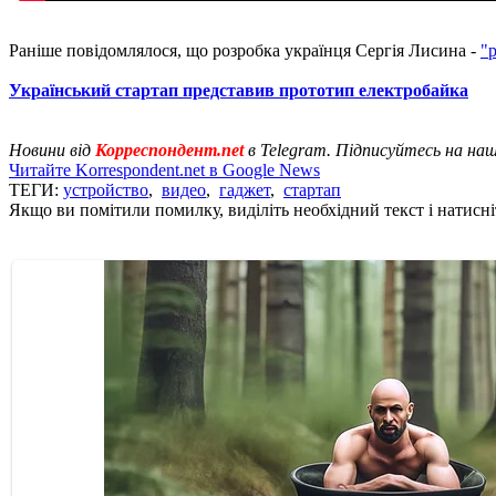
Раніше повідомлялося, що розробка українця Сергія Лисина -
"
Український стартап представив прототип електробайка
Новини від
Корреспондент.net
в Telegram. Підписуйтесь на на
Читайте Korrespondent.net в Google News
ТЕГИ:
устройство
,
видео
,
гаджет
,
стартап
Якщо ви помітили помилку, виділіть необхідний текст і натисніт