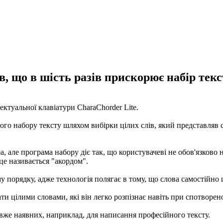
в, що в шість разів прискорює набір текс
ектуальної клавіатури CharaChorder Lite.
го набору тексту шляхом вибірки цілих слів, який представляв 
а, але програма набору діє так, що користувачеві не обов'язково
це називається "акордом".
му порядку, адже технологія полягає в тому, що слова самостійн
ти цілими словами, які він легко розпізнає навіть при спотворен
 вже наявних, наприклад, для написання професійного тексту.