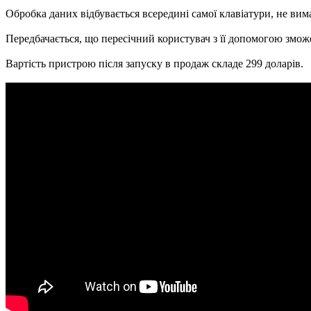
Обробка даних відбувається всередині самої клавіатури, не вима
Передбачається, що пересічний користувач з її допомогою зможе
Вартість пристрою після запуску в продаж складе 299 доларів.