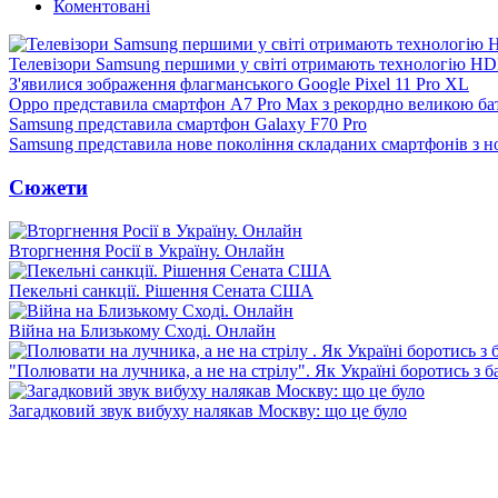
Коментовані
Телевізори Samsung першими у світі отримають технологію H
З'явилися зображення флагманського Google Pixel 11 Pro XL
Oppo представила смартфон A7 Pro Max з рекордно великою ба
Samsung представила смартфон Galaxy F70 Pro
Samsung представила нове покоління складаних смартфонів з 
Сюжети
Вторгнення Росії в Україну. Онлайн
Пекельні санкції. Рішення Сената США
Війна на Близькому Сході. Онлайн
"Полювати на лучника, а не на стрілу". Як Україні боротись з 
Загадковий звук вибуху налякав Москву: що це було