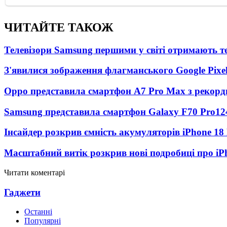
ЧИТАЙТЕ ТАКОЖ
Телевізори Samsung першими у світі отримають 
З'явилися зображення флагманського Google Pixel
Oppo представила смартфон A7 Pro Max з рекорд
Samsung представила смартфон Galaxy F70 Pro
12
Інсайдер розкрив ємність акумуляторів iPhone 18
Масштабний витік розкрив нові подробиці про iP
Читати коментарі
Гаджети
Останні
Популярні