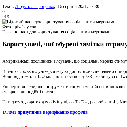
Текст:
Людмила Троценко
, 16 серпня 2021, 17:30
0
919
Фото: pixabay.com
Названо наслідок користування соціальними мережами
Користувачі, чиї обурені замітки отриму
Американські дослідники з'ясували, що соціальні мережі стим
Вчені з Єльського університету за допомогою спеціально створе
Вони відстежили 12,7 мільйона постів від 7331 користувача Twit
Експерти довели, що інструменти соцмереж, дійсно, впливають на
створювали подібні пости.
Нагадаємо, додаток для обміну відео TikTok, розроблений у Ки
Twitter призупинив верифікацію профілів