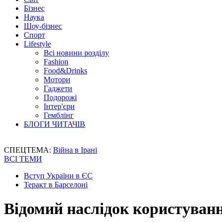
Бізнес
Наука
Шоу-бізнес
Спорт
Lifestyle
Всі новини розділу
Fashion
Food&Drinks
Мотори
Гаджети
Подорожі
Інтер'єри
Гемблінг
БЛОГИ ЧИТАЧІВ
СПЕЦТЕМА:
Війна в Ірані
ВСІ ТЕМИ
Вступ України в ЄС
Теракт в Барселоні
Відомий наслідок користуван