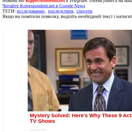
Новини від
Корреспондент.net
в Telegram. Підписуйтесь на на
Читайте Korrespondent.net в Google News
ТЕГИ:
исследование
,
последствия
,
соцсети
Якщо ви помітили помилку, виділіть необхідний текст і натисніт