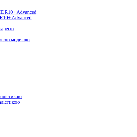
DR10+ Advanced
тареєю
новою моделлю
балістикою