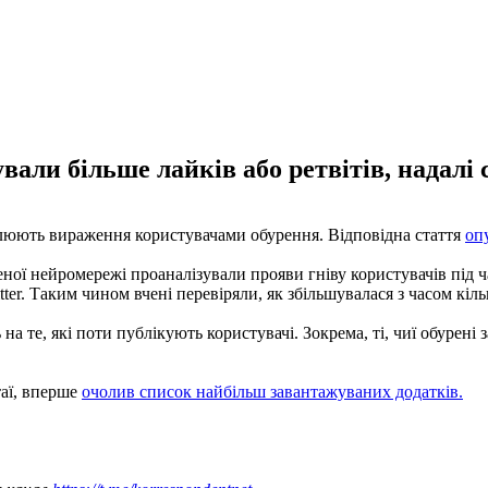
вали більше лайків або ретвітів, надалі
улюють вираження користувачами обурення. Відповідна стаття
оп
ної нейромережі проаналізували прояви гніву користувачів під ча
ter. Таким чином вчені перевіряли, як збільшувалася з часом кіль
 те, які поти публікують користувачі. Зокрема, ті, чиї обурені з
таї, вперше
очолив список найбільш завантажуваних додатків.