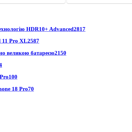
технологію HDR10+ Advanced
2817
 11 Pro XL
2587
но великою батареєю
2150
4
 Pro
100
hone 18 Pro
70