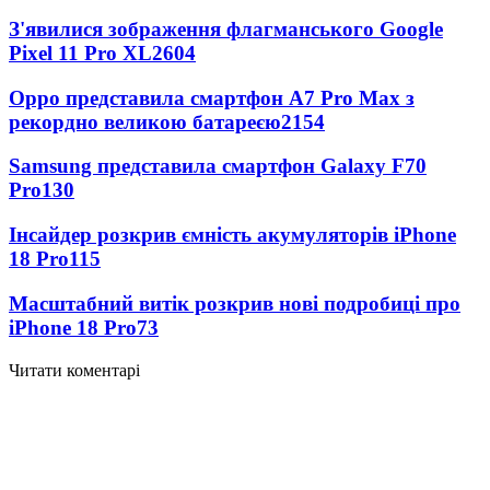
З'явилися зображення флагманського Google
Pixel 11 Pro XL
2604
Oppo представила смартфон A7 Pro Max з
рекордно великою батареєю
2154
Samsung представила смартфон Galaxy F70
Pro
130
Інсайдер розкрив ємність акумуляторів iPhone
18 Pro
115
Масштабний витік розкрив нові подробиці про
iPhone 18 Pro
73
Читати коментарі