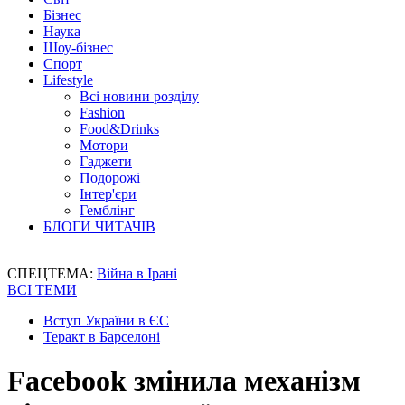
Бізнес
Наука
Шоу-бізнес
Спорт
Lifestyle
Всі новини розділу
Fashion
Food&Drinks
Мотори
Гаджети
Подорожі
Інтер'єри
Гемблінг
БЛОГИ ЧИТАЧІВ
СПЕЦТЕМА:
Війна в Ірані
ВСІ ТЕМИ
Вступ України в ЄС
Теракт в Барселоні
Facebook змінила механізм