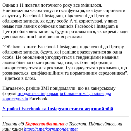
Однак з 11 жовтня поточного року все змінилося.
Найближчим часом запуститься функція, яка буде сприймати
акаунти у Facebook і Instagram, підключені до Центру
облікових записів, як одну особу. А ті користувачі, у яких
немає пов'язаних облікових записів Facebook і Instagram в
Центрі облікових записів, будуть розглядатися, як окремі люди
для планування і вимірювання реклами.
"Облікові записи Facebook і Instagram, підключені до Центру
облікових записів, будуть як і раніше враховуватися як одна
особа. Це оновлення узгоджується з тенденціями надання
людям більшого контролю над тим, як їхня інформація
використовується для реклами, і узгоджується з рекламою, що
розвивається, конфіденційним та нормативним середовищем",
- йдеться в блозі.
Нагадаємо, раніше ЗМІ повідомляли, що на хакерському
форумі
продається інформація більше ніж 1,5 мільярда
користувачів
Facebook.
У роботі Facebook та Instagram стався черговий збій
Новини від
Корреспондент.net
в Telegram. Підписуйтесь на
наш канал
https://t.me/korrespondentnet