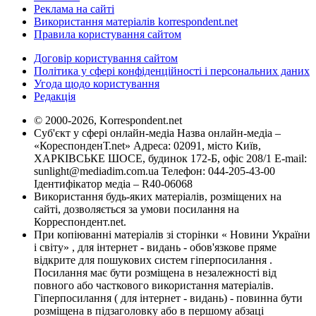
Реклама на сайті
Використання матеріалів korrespondent.net
Правила користування сайтом
Договір користування сайтом
Політика у сфері конфіденційності і персональних даних
Угода щодо користування
Редакція
© 2000-2026, Korrespondent.net
Суб'єкт у сфері онлайн-медіа Назва онлайн-медіа –
«КореспонденТ.net» Адреса: 02091, місто Київ,
ХАРКІВСЬКЕ ШОСЕ, будинок 172-Б, офіс 208/1 E-mail:
sunlight@mediadim.com.ua
Телефон: 044-205-43-00
Ідентифікатор медіа – R40-06068
Використання будь-яких матеріалів, розміщених на
сайті, дозволяється за умови посилання на
Корреспондент.net.
При копіюванні матеріалів зі сторінки « Новини України
і світу» , для інтернет - видань - обов'язкове пряме
відкрите для пошукових систем гіперпосилання .
Посилання має бути розміщена в незалежності від
повного або часткового використання матеріалів.
Гіперпосилання ( для інтернет - видань) - повинна бути
розміщена в підзаголовку або в першому абзаці