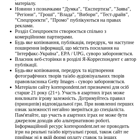
матеріалу.
Новини з позначками "Думка", "Експертиза", "Заява",
"Регіони", "Гроші", "Влада", "Вибори", "Тест-драйв",
"Спецпроекти", "Промо" публікуються на правах
реклами.
Розділ Спецпроекти створюється спільно з
комерційними партнерами.
Будь яке копіювання, публікація, передрук, чи наступне
поширення інформації, що містить посилання на
"Інтерфакс-Україна", EPA / UPG, суворо забороняється.
Власник веб-сторінки в розділі Я-Корреспондент є автор
публікації.
Будь-яке копіювання, передрук та відтворення
фотографічних творів та/або аудіовізуальних творів
правовласника Getty Images - суворо забороняється.
Матеріали сайту korrespondent.net призначені для осіб
старше 21 року (21+). Участь в азартних іграх може
викликати ігрову залежність. Дотримуйтесь правил
(принципів) відповідальної гри. При виявленні перших
ознак залежності негайно зверніться до спеціаліста.
Пам'ятайте, що участь в азартних іграх не може бути
джерелом доходів або альтернативою роботі.
Інформаційний ресурс korrespondent.net не проводить
ігри на реальні та/або віртуальні гроші, також сайт не
приймає ні в якій формі оплату ставок та інших