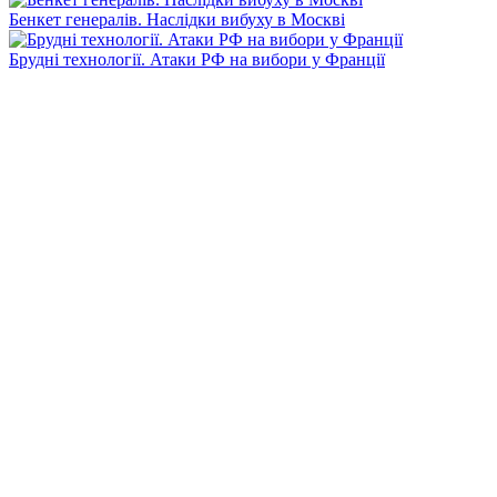
Бенкет генералів. Наслідки вибуху в Москві
Брудні технології. Атаки РФ на вибори у Франції