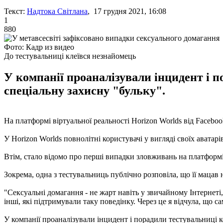
Текст:
Надтока Світлана
, 17 грудня 2021, 16:08
1
880
Фото: Кадр из видео
До тестувальниці клеївся незнайомець
У компанії проаналізували інцидент і 
спеціальну захисну "бульку".
На платформі віртуальної реальності Horizon Worlds від Facebo
У Horizon Worlds повнолітні користувачі у вигляді своїх аватар
Втім, стало відомо про перші випадки зловживань на платформі 
Зокрема, одна з тестувальниць публічно розповіла, що її мацав
"Сексуальні домагання - не жарт навіть у звичайному Інтернеті,
інші, які підтримували таку поведінку. Через це я відчула, що с
У компанії проаналізували інцидент і порадили тестувальниці к