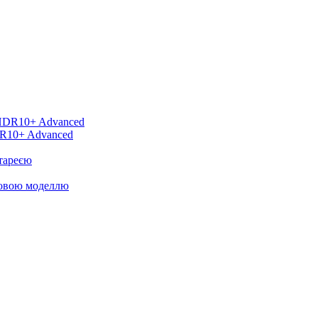
DR10+ Advanced
тареєю
новою моделлю