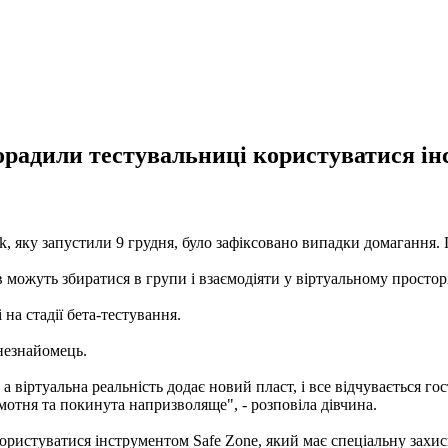
порадили тестувальниці користуватися ін
ok, яку запустили 9 грудня, було зафіксовано випадки домагання
ів можуть збиратися в групи і взаємодіяти у віртуальному простор
на стадії бета-тестування.
 незнайомець.
 а віртуальна реальність додає новий пласт, і все відчувається г
амотня та покинута напризволяще", - розповіла дівчина.
ористуватися інструментом Safe Zone, який має спеціальну захис