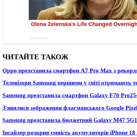
ЧИТАЙТЕ ТАКОЖ
Oppo представила смартфон A7 Pro Max з рекорд
Телевізори Samsung першими у світі отримають 
Samsung представила смартфон Galaxy F70 Pro
25
З'явилися зображення флагманського Google Pixel
Samsung представила бюджетний Galaxy M47 5G
Інсайдер розкрив ємність акумуляторів iPhone 18