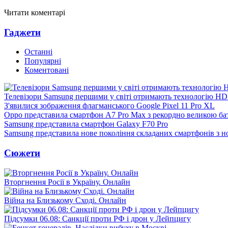
Читати коментарі
Гаджети
Останні
Популярні
Коментовані
Телевізори Samsung першими у світі отримають технологію H
З'явилися зображення флагманського Google Pixel 11 Pro XL
Oppo представила смартфон A7 Pro Max з рекордно великою ба
Samsung представила смартфон Galaxy F70 Pro
Samsung представила нове покоління складаних смартфонів з 
Сюжети
Вторгнення Росії в Україну. Онлайн
Війна на Близькому Сході. Онлайн
Підсумки 06.08: Санкції проти РФ і дрон у Лейпцигу