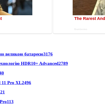
но великою батареєю
3176
технологію HDR10+ Advanced
2789
40
 11 Pro XL
2496
121
 Pro
113