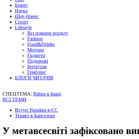
Бізнес
Наука
Шоу-бізнес
Спорт
Lifestyle
Всі новини розділу
Fashion
Food&Drinks
Мотори
Гаджети
Подорожі
Інтер'єри
Гемблінг
БЛОГИ ЧИТАЧІВ
СПЕЦТЕМА:
Війна в Ірані
ВСІ ТЕМИ
Вступ України в ЄС
Теракт в Барселоні
У метавсесвіті зафіксовано в