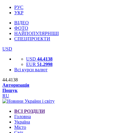
РУС
УКР
ВІДЕО
ФОТО
НАЙПОПУЛЯРНІШІ
СПЕЦПРОЕКТИ
USD
USD
44.4138
EUR
51.2998
Всі курси валют
44.4138
Авторизація
Пошук
RU
ВСІ РОЗДІЛИ
Головна
Україна
Місто
Світ