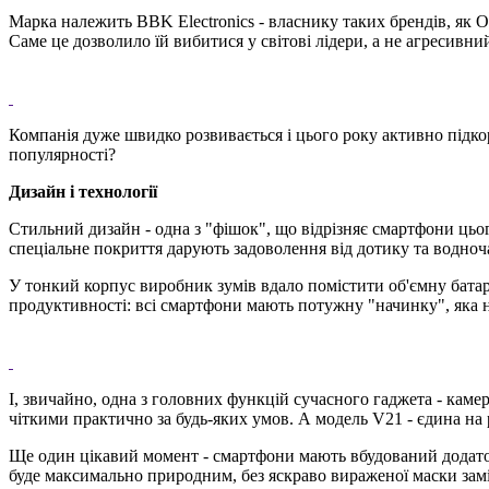
Марка належить BBK Electronics - власнику таких брендів, як OP
Саме це дозволило їй вибитися у світові лідери, а не агресивни
Компанія дуже швидко розвивається і цього року активно підкор
популярності?
Дизайн і технології
Стильний дизайн - одна з "фішок", що відрізняє смартфони цьог
спеціальне покриття дарують задоволення від дотику та водноча
У тонкий корпус виробник зумів вдало помістити об'ємну батаре
продуктивності: всі смартфони мають потужну "начинку", яка н
І, звичайно, одна з головних функцій сучасного гаджета - камер
чіткими практично за будь-яких умов. А модель V21 - єдина на
Ще один цікавий момент - смартфони мають вбудований додато
буде максимально природним, без яскраво вираженої маски замі