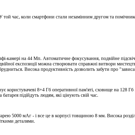
і. У той час, коли смартфони стали незамінним другом та помічн
лфі-камері на 44 Мп. Автоматичне фокусування, подвійне підсвіч
подвійної експозиції можна створювати справжні витвори мистецт
 брудниться. Висока продуктивність дозволить забути про "завис
 користувачеві 8+4 Гб оперативної пам'яті, сховище на 128 Гб з
батарея підійдуть людям, які цінують свій час.
арею 5000 мАг - і все це в корпусі товщиною 8 мм. Висока розді
іткими деталями.