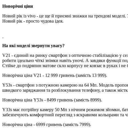
Новорічні ціни
Новий рік із vivo - це ще й приємні знижки на трендові модел
Новий рік - просто чудова ідея.
На які моделі звернути увагу?
V21 - єдиний на ринку смартфон з оптичною стабілізацією у се
робити ідеально чіткі знімки навіть уночі. А завдяки функції 
Стійке до подряпин матове скло корпусу не ковзає в руках і не
Новорічна ціна V21 - 12 999 гривень (замість 13 999).
Y53s - смартфон з потужною камерою на 64 Мп. Модель пропонує
швидкого заряджання та розблокування телефону, а також містка 
Новорічна ціна Y53s - 8499 гривень (замість 8999).
Y33s має потрійну камеру 50 Мп з нічним режимом зйомки, бат
забезпечують комфортний перегляд з яскравими кольорами та ч
Новорічна ціна - 6999 гривень (замість 7999).