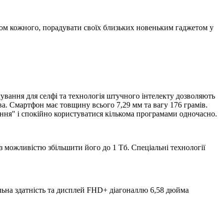
иком кожного, порадувати своїх близьких новеньким гаджетом у
ування для селфі та технологія штучного інтелекту дозволяють
ва. Смартфон має товщину всього 7,29 мм та вагу 176 грамів.
ання" і спокійно користуватися кількома програмами одночасно.
 можливістю збільшити його до 1 Тб. Спеціальні технології
льна здатність та дисплей FHD+ діагоналлю 6,58 дюйма