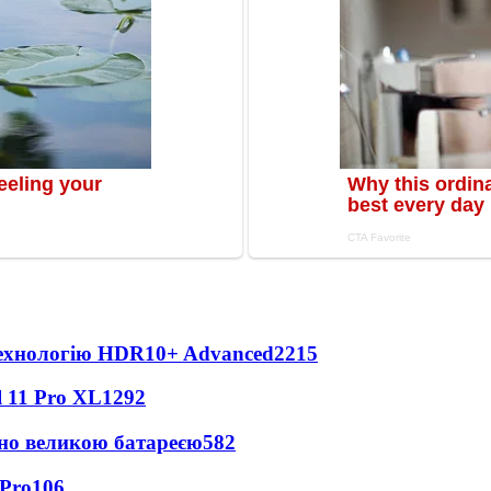
технологію HDR10+ Advanced
2215
 11 Pro XL
1292
но великою батареєю
582
 Pro
106