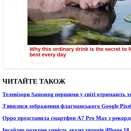
ЧИТАЙТЕ ТАКОЖ
Телевізори Samsung першими у світі отримають 
З'явилися зображення флагманського Google Pixel
Oppo представила смартфон A7 Pro Max з рекорд
Інсайдер розкрив ємність акумуляторів iPhone 18