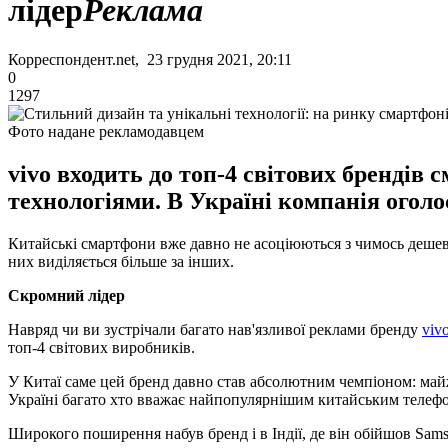
лідер
Реклама
Корреспондент.net, 23 грудня 2021, 20:11
0
1297
Фото надане рекламодавцем
vivo входить до топ-4 світових брендів
технологіями. В Україні компанія оголо
Китайські смартфони вже давно не асоціюються з чимось дешевим
них виділяється більше за інших.
Скромний лідер
Навряд чи ви зустрічали багато нав'язливої ​​реклами бренду
viv
топ-4 світових виробників.
У Китаї саме цей бренд давно став абсолютним чемпіоном: майж
Україні багато хто вважає найпопулярнішим китайським телефон
Широкого поширення набув бренд і в Індії, де він обійшов Samsu