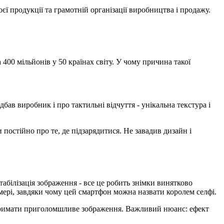
єї продукції та грамотній організації виробництва і продажу.
400 мільйонів у 50 країнах світу. У чому причина такої
бав виробник і про тактильні відчуття - унікальна текстура і
постійно про те, де підзарядитися. Не завадив дизайн і
табілізація зображення - все це робить знімки винятково
мері, завдяки чому цей смартфон можна назвати королем селфі.
отримати приголомшливе зображення. Важливий нюанс: ефект