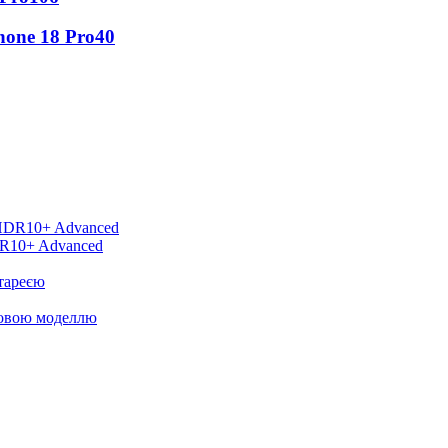
hone 18 Pro
40
DR10+ Advanced
тареєю
новою моделлю