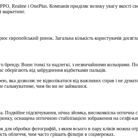
PO, Realme і OnePlus. Компанія приділяє велику увагу якості сво
й маркетинг.
ює європейський ринок. Загальна кількість користувачів досягла 
о бренду. Вони тонкі та надлегкі, з незвичайними кольорами. Под
с оберігають від забруднення відбитками пальців.
ю, яка дозволяє не відволікатися від важливих справ і не думати 
е гальмуватиме, чим би ви не займалися.
а. Подвійне підсвічування, нічна зйомка, високоякісна оптична с
 ринку, оснащена оптичною стабілізацією зображення на селфі-ка
к для обробки фотографій, з яким всього в пару кліків можна 
сть обличчя, чим часто грішать фільтри в соцмережах.