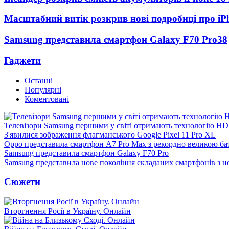
Масштабний витік розкрив нові подробиці про iP
Samsung представила смартфон Galaxy F70 Pro
38
Гаджети
Останні
Популярні
Коментовані
Телевізори Samsung першими у світі отримають технологію H
З'явилися зображення флагманського Google Pixel 11 Pro XL
Oppo представила смартфон A7 Pro Max з рекордно великою ба
Samsung представила смартфон Galaxy F70 Pro
Samsung представила нове покоління складаних смартфонів з 
Сюжети
Вторгнення Росії в Україну. Онлайн