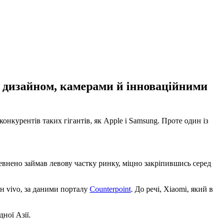
їм дизайном, камерами й інноваційними
нкурентів таких гігантів, як Apple і Samsung. Проте один із
евнено займав левову частку ринку, міцно закріпившись серед
н vivo, за даними порталу
Counterpoint
. До речі, Xiaomi, який в
ної Азії.