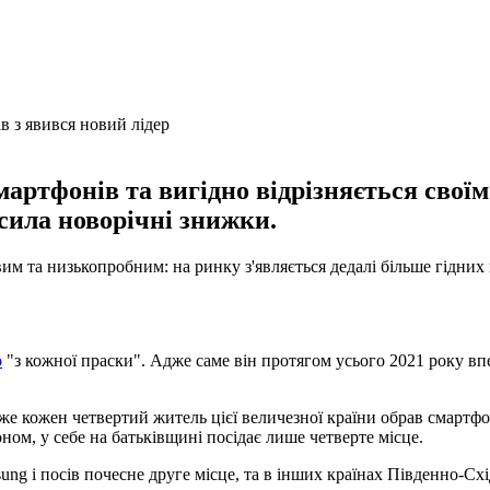
 смартфонів та вигідно відрізняється сво
сила новорічні знижки.
 та низькопробним: на ринку з'являється дедалі більше гідних ко
o
"з кожної праски". Адже саме він протягом усього 2021 року вп
е кожен четвертий житель цієї величезної країни обрав смартфо
ом, у себе на батьківщині посідає лише четверте місце.
ng і посів почесне друге місце, та в інших країнах Південно-Схід