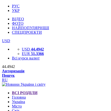
РУС
УКР
ВІДЕО
ФОТО
НАЙПОПУЛЯРНІШІ
СПЕЦПРОЕКТИ
USD
USD
44.4942
EUR
51.3366
Всі курси валют
44.4942
Авторизація
Пошук
RU
ВСІ РОЗДІЛИ
Головна
Україна
Місто
Світ