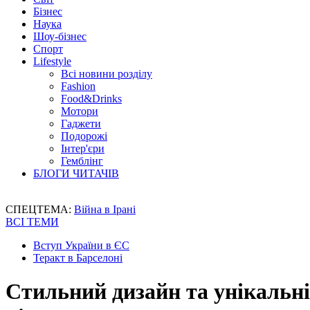
Бізнес
Наука
Шоу-бізнес
Спорт
Lifestyle
Всі новини розділу
Fashion
Food&Drinks
Мотори
Гаджети
Подорожі
Інтер'єри
Гемблінг
БЛОГИ ЧИТАЧІВ
СПЕЦТЕМА:
Війна в Ірані
ВСІ ТЕМИ
Вступ України в ЄС
Теракт в Барселоні
Стильний дизайн та унікальні