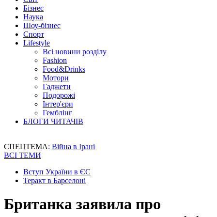
Бізнес
Наука
Шоу-бізнес
Спорт
Lifestyle
Всі новини розділу
Fashion
Food&Drinks
Мотори
Гаджети
Подорожі
Інтер'єри
Гемблінг
БЛОГИ ЧИТАЧІВ
СПЕЦТЕМА:
Війна в Ірані
ВСІ ТЕМИ
Вступ України в ЄС
Теракт в Барселоні
Британка заявила про