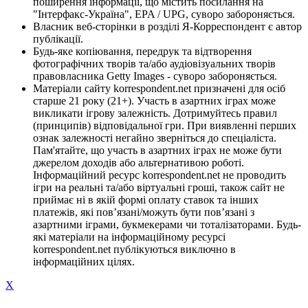
поширення інформації, що містить посилання на
"Інтерфакс-Україна", EPA / UPG, суворо забороняється.
Власник веб-сторінки в розділі Я-Корреспондент є автор
публікації.
Будь-яке копіювання, передрук та відтворення
фотографічних творів та/або аудіовізуальних творів
правовласника Getty Images - суворо забороняється.
Матеріали сайту korrespondent.net призначені для осіб
старше 21 року (21+). Участь в азартних іграх може
викликати ігрову залежність. Дотримуйтесь правил
(принципів) відповідальної гри. При виявленні перших
ознак залежності негайно зверніться до спеціаліста.
Пам'ятайте, що участь в азартних іграх не може бути
джерелом доходів або альтернативою роботі.
Інформаційний ресурс korrespondent.net не проводить
ігри на реальні та/або віртуальні гроші, також сайт не
приймає ні в якій формі оплату ставок та інших
платежів, які пов’язані/можуть бути пов’язані з
азартними іграми, букмекерами чи тоталізаторами. Будь-
які матеріали на інформаційному ресурсі
korrespondent.net публікуються виключно в
інформаційних цілях.
X