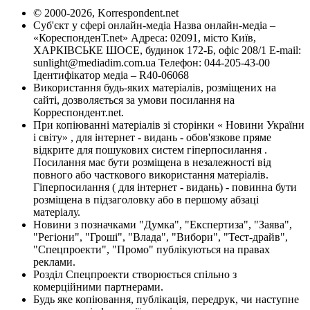
© 2000-2026, Korrespondent.net
Суб'єкт у сфері онлайн-медіа Назва онлайн-медіа –
«КореспонденТ.net» Адреса: 02091, місто Київ,
ХАРКІВСЬКЕ ШОСЕ, будинок 172-Б, офіс 208/1 E-mail:
sunlight@mediadim.com.ua
Телефон: 044-205-43-00
Ідентифікатор медіа – R40-06068
Використання будь-яких матеріалів, розміщених на
сайті, дозволяється за умови посилання на
Корреспондент.net.
При копіюванні матеріалів зі сторінки « Новини України
і світу» , для інтернет - видань - обов'язкове пряме
відкрите для пошукових систем гіперпосилання .
Посилання має бути розміщена в незалежності від
повного або часткового використання матеріалів.
Гіперпосилання ( для інтернет - видань) - повинна бути
розміщена в підзаголовку або в першому абзаці
матеріалу.
Новини з позначками "Думка", "Експертиза", "Заява",
"Регіони", "Гроші", "Влада", "Вибори", "Тест-драйв",
"Спецпроекти", "Промо" публікуються на правах
реклами.
Розділ Спецпроекти створюється спільно з
комерційними партнерами.
Будь яке копіювання, публікація, передрук, чи наступне