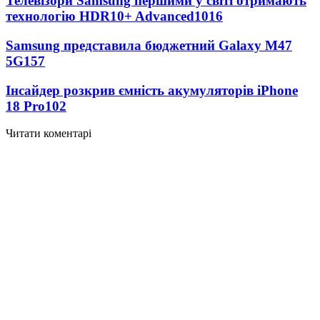
Телевізори Samsung першими у світі отримають
технологію HDR10+ Advanced
1016
Samsung представила бюджетний Galaxy M47
5G
157
Інсайдер розкрив ємність акумуляторів iPhone
18 Pro
102
Читати коментарі