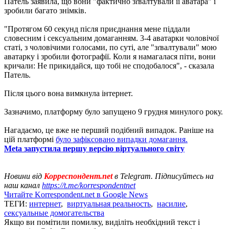
Патель заявила, що вони "фактично з
валтували її аватара" і
ґ
зробили багато знімків.
"Протягом 60 секунд після приєднання мене піддали
словесним і сексуальним домаганням. 3-4 аватарки чоловічої
статі, з чоловічими голосами, по суті, але "з
валтували" мою
ґ
аватарку і зробили фотографії. Коли я намагалася піти, вони
кричали: Не прикидайся, що тобі не сподобалося", - сказала
Патель.
Після цього вона вимкнула інтернет.
Зазначимо, платформу було запущено 9 грудня минулого року.
Нагадаємо, це вже не перший подібний випадок. Раніше на
цій платформі
було зафіксовано випадки домагання.
Meta запустила першу версію віртуального світу
Новини від
Корреспондент.net
в Telegram. Підписуйтесь на
наш канал
https://t.me/korrespondentnet
Читайте Korrespondent.net в Google News
ТЕГИ:
интернет
,
виртуальная реальность
,
насилие
,
сексуальные домогательства
Якщо ви помітили помилку, виділіть необхідний текст і