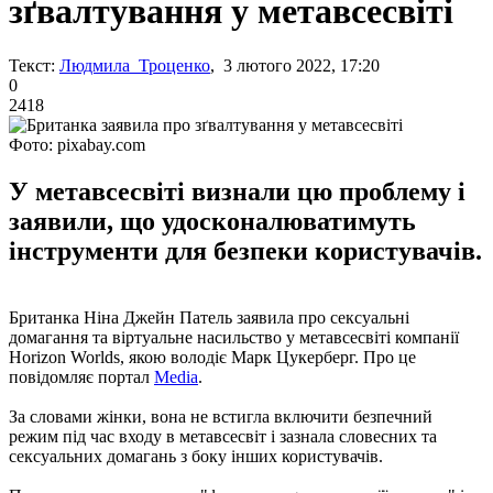
зґвалтування у метавсесвіті
Текст:
Людмила Троценко
, 3 лютого 2022, 17:20
0
2418
Фото: pixabay.com
У метавсесвіті визнали цю проблему і
заявили, що удосконалюватимуть
інструменти для безпеки користувачів.
Британка Ніна Джейн Патель заявила про сексуальні
домагання та віртуальне насильство у метавсесвіті компанії
Horizon Worlds, якою володіє Марк Цукерберг. Про це
повідомляє портал
Media
.
За словами жінки, вона не встигла включити безпечний
режим під час входу в метавсесвіт і зазнала словесних та
сексуальних домагань з боку інших користувачів.