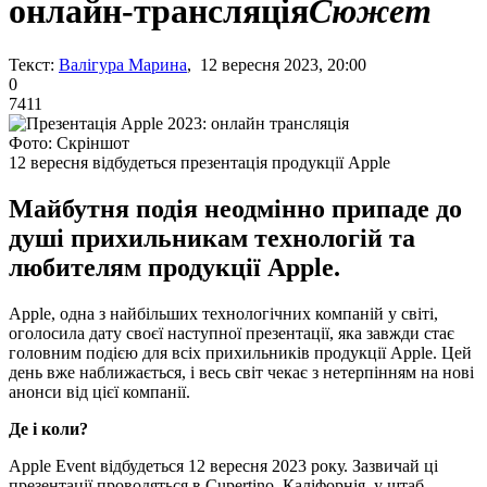
онлайн-трансляція
Сюжет
Текст:
Валігура Марина
, 12 вересня 2023, 20:00
0
7411
Фото: Скріншот
12 вересня відбудеться презентація продукції Apple
Майбутня подія неодмінно припаде до
душі прихильникам технологій та
любителям продукції Apple.
Apple, одна з найбільших технологічних компаній у світі,
оголосила дату своєї наступної презентації, яка завжди стає
головним подією для всіх прихильників продукції Apple. Цей
день вже наближається, і весь світ чекає з нетерпінням на нові
анонси від цієї компанії.
Де і коли?
Apple Event відбудеться 12 вересня 2023 року. Зазвичай ці
презентації проводяться в Cupertino, Каліфорнія, у штаб-