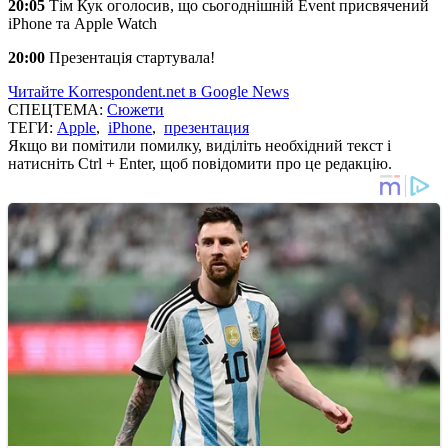
20:05
Тім Кук оголосив, що сьогоднішній Event присвячений
iPhone та Apple Watch
20:00
Презентація стартувала!
Читайте Korrespondent.net в Google News
СПЕЦТЕМА:
Сюжети
ТЕГИ:
Apple
,
iPhone
,
презентация
Якщо ви помітили помилку, виділіть необхідний текст і
натисніть Ctrl + Enter, щоб повідомити про це редакцію.