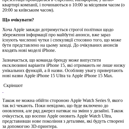
квартирі компанії, і починаються о 10:00 за місцевим часом (о
20:00 за київським часом).
Що очікувати?
Хоча Apple завжди дотримується строгої політики щодо
збереження інформації про майбутні анонси, вже зараз
існують численні чутки і спекуляції стосовно того, що може
бути представлено на цьому заході. До очікуваних анонсів
входять нові моделі iPhone.
Зазначається, що команда бренду може випустити
ексклюзивні варіанти iPhone 15, які отримають не лише низку
унікальних функцій, а й назви. Особливу увагу привертають
нові назви Apple iPhone 15 Ultra та Apple iPhone 15 Max.
Скріншот
Також не можна обійти стороною Apple Watch Series 9, якого
так всі чекають. Поки невідомо, що буде включено до
оновлення, але ряд джерел натякає на зміни у дизайні. Також
очікується, що восени Apple оновить Apple Watch Ultra,
представивши нове покоління з деталями, які будуть створені
за допомогою 3D-принтера.