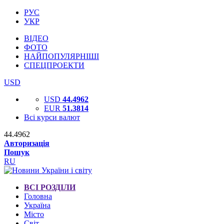
РУС
УКР
ВІДЕО
ФОТО
НАЙПОПУЛЯРНІШІ
СПЕЦПРОЕКТИ
USD
USD
44.4962
EUR
51.3814
Всі курси валют
44.4962
Авторизація
Пошук
RU
ВСІ РОЗДІЛИ
Головна
Україна
Місто
Світ