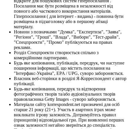
відкрите для пошукових систем гіперпосилання .
Посилання має бути розміщена в незалежності від
повного або часткового використання матеріалів.
Гіперпосилання ( для інтернет - видань) - повинна бути
розміщена в підзаголовку або в першому абзаці
матеріалу.
Новини з позначками "Думка", "Експертиза", "Заява",
"Регіони", "Гроші", "Влада", "Вибори", "Тест-драйв",
"Спецпроекти", "Промо" публікуються на правах
реклами.
Розділ Спецпроекти створюється спільно з
комерційними партнерами.
Будь яке копіювання, публікація, передрук, чи наступне
поширення інформації, що містить посилання на
"Інтерфакс-Україна", EPA / UPG, суворо забороняється.
Власник веб-сторінки в розділі Я-Корреспондент є автор
публікації.
Будь-яке копіювання, передрук та відтворення
фотографічних творів та/або аудіовізуальних творів
правовласника Getty Images - суворо забороняється.
Матеріали сайту korrespondent.net призначені для осіб
старше 21 року (21+). Участь в азартних іграх може
викликати ігрову залежність. Дотримуйтесь правил
(принципів) відповідальної гри. При виявленні перших
ознак залежності негайно зверніться до спеціаліста.