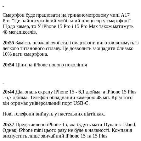
Смартфон буде працювати на тринанометровому чипі A17
Pro. "Це найпотужніший мобільний процесор у смартфоні".
Щодо камер, то У iPhone 15 Pro і 15 Pro Max також матимуть
48 мегапікселів.
20:55
Замість нержавіючої сталі смартфони виготовлятимуть із
легкого титанового сплаву. Це дозволить заощадити близько
10% ваги смартфона.
20:54
Ціни на iPhone нового покоління
20:44
Діагональ екрану iPhone 15 - 6,1 дюйма, а iPhone 15 Plus
- 6,7 дюйма. Телефон обладнаний камерою 48 мп. Крім того
він отримає універсальний порт USB-C.
Нові телефони вийдуть у пастельних відтінках.
20:37
Представлено iPhone 15, які будуть мати Dynamic Island.
Однак, iPhone mini цього разу не буде в наявності. Компанія
виспустить лише звичайний iPhone 15 та 15 Plus.