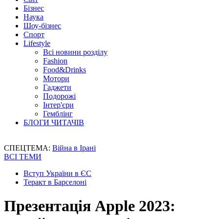
Бізнес
Наука
Шоу-бізнес
Спорт
Lifestyle
Всі новини розділу
Fashion
Food&Drinks
Мотори
Гаджети
Подорожі
Інтер'єри
Гемблінг
БЛОГИ ЧИТАЧІВ
СПЕЦТЕМА:
Війна в Ірані
ВСІ ТЕМИ
Вступ України в ЄС
Теракт в Барселоні
Презентація Apple 2023: