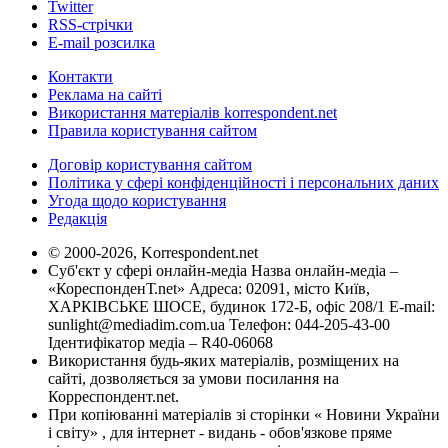
Twitter
RSS-стрічки
E-mail розсилка
Контакти
Реклама на сайті
Використання матеріалів korrespondent.net
Правила користування сайтом
Договір користування сайтом
Політика у сфері конфіденційності і персональних даних
Угода щодо користування
Редакція
© 2000-2026, Korrespondent.net
Суб'єкт у сфері онлайн-медіа Назва онлайн-медіа –
«КореспонденТ.net» Адреса: 02091, місто Київ,
ХАРКІВСЬКЕ ШОСЕ, будинок 172-Б, офіс 208/1 E-mail:
sunlight@mediadim.com.ua
Телефон: 044-205-43-00
Ідентифікатор медіа – R40-06068
Використання будь-яких матеріалів, розміщених на
сайті, дозволяється за умови посилання на
Корреспондент.net.
При копіюванні матеріалів зі сторінки « Новини України
і світу» , для інтернет - видань - обов'язкове пряме