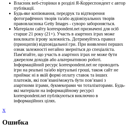
Власник веб-сторінки в розділі Я-Корреспондент є автор
публікації.
Будь-яке копіювання, передрук та відтворення
фотографічних творів та/або аудіовізуальних творів
правовласника Getty Images - суворо забороняється.
Матеріали сайту korrespondent.net призначені для осіб
старше 21 року (21+). Участь в азартних іграх може
викликати ігрову залежність. Дотримуйтесь правил
(принципів) відповідальної гри. При виявленні перших
ознак залежності негайно зверніться до спеціаліста.
Пам'ятайте, що участь в азартних іграх не може бути
джерелом доходів або альтернативою роботі.
Інформаційний ресурс korrespondent.net не проводить
ігри на реальні та/або віртуальні гроші, також сайт не
приймає ні в якій формі оплату ставок та інших
платежів, які пов’язані/можуть бути пов’язані з
азартними іграми, букмекерами чи тоталізаторами. Будь-
які матеріали на інформаційному ресурсі
korrespondent.net публікуються виключно в
інформаційних цілях.
X
Ошибка