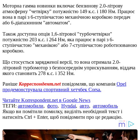
Моторна гамма новинки включає бензинову 2.0-літрову
атмосферну "четвірку" потужністю 149 к.с.
і 180 Нм.
Працює
вона в парі з 6-ступінчастою механічною коробкою передач
або 6-діапазонним "автоматом".
Також доступна опція 1,6-літрової "турбочетвірки"
потужністю 203 к.с.
і 264 Нм, яка працює в парі з 6-
ступінчастою "механікою" або 7-ступінчастою роботизованою
коробкою.
Що стосується зарядженої версії, то вона отримала 2.0-
літровий турбомотор з безпосереднім уприскуванням, віддача
якого становить 278 к.с.
і 352 Нм.
Раніше
Корреспондент.net
повідомляв, що компанія
Opel
продемонструвала спортивний хетчбек Corsa.
Читайте Korrespondent.net в Google News
ТЕГИ:
автомобили
,
фото
,
Hyndai
,
авто
,
автомобиль
Якщо ви помітили помилку, виділіть необхідний текст і
натисніть Ctrl + Enter, щоб повідомити про це редакцію.