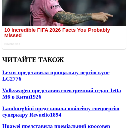
ЧИТАЙТЕ ТАКОЖ
Lexus представила прощальну версію купе
LC
2776
Volkswagen представив електричний седан Jetta
M6 в Китаї
1926
Lamborghini представила ювілейну спецверсію
суперкару Revuelto
1894
Huawei представила преміальний кросовер