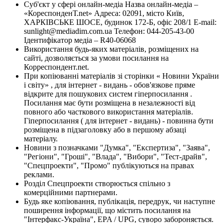
Суб'єкт у сфері онлайн-медіа Назва онлайн-медіа –
«КореспонденТ.net» Адреса: 02091, місто Київ,
ХАРКІВСЬКЕ ШОСЕ, будинок 172-Б, офіс 208/1 E-mail:
sunlight@mediadim.com.ua
Телефон: 044-205-43-00
Ідентифікатор медіа – R40-06068
Використання будь-яких матеріалів, розміщених на
сайті, дозволяється за умови посилання на
Корреспондент.net.
При копіюванні матеріалів зі сторінки « Новини України
і світу» , для інтернет - видань - обов'язкове пряме
відкрите для пошукових систем гіперпосилання .
Посилання має бути розміщена в незалежності від
повного або часткового використання матеріалів.
Гіперпосилання ( для інтернет - видань) - повинна бути
розміщена в підзаголовку або в першому абзаці
матеріалу.
Новини з позначками "Думка", "Експертиза", "Заява",
"Регіони", "Гроші", "Влада", "Вибори", "Тест-драйв",
"Спецпроекти", "Промо" публікуються на правах
реклами.
Розділ Спецпроекти створюється спільно з
комерційними партнерами.
Будь яке копіювання, публікація, передрук, чи наступне
поширення інформації, що містить посилання на
"Інтерфакс-Україна", EPA / UPG, суворо забороняється.