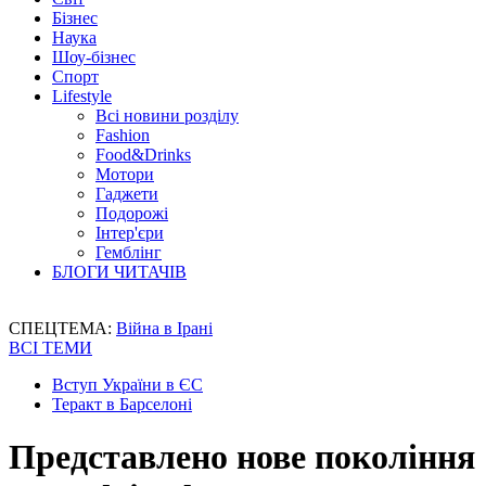
Бізнес
Наука
Шоу-бізнес
Спорт
Lifestyle
Всі новини розділу
Fashion
Food&Drinks
Мотори
Гаджети
Подорожі
Інтер'єри
Гемблінг
БЛОГИ ЧИТАЧІВ
СПЕЦТЕМА:
Війна в Ірані
ВСІ ТЕМИ
Вступ України в ЄС
Теракт в Барселоні
Представлено нове покоління