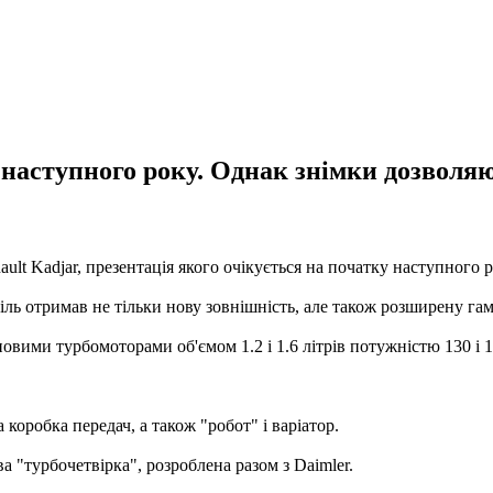
 наступного року. Однак знімки дозволяю
ult Kadjar, презентація якого очікується на початку наступного
іль отримав не тільки нову зовнішність, але також розширену га
овими турбомоторами об'ємом 1.2 і 1.6 літрів потужністю 130 і 16
коробка передач, а також "робот" і варіатор.
а "турбочетвірка", розроблена разом з Daimler.