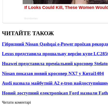
ЧИТАЙТЕ ТАКОЖ
Гібридний Nissan Qashqai e-Power проїхав рекорд
Lexus представила прощальну версію купе LC
285
Huawei представила преміальний кросовер Stelat
Nissan показав новий кросовер NX7 у Китаї
1404
Audi назвала майбутній A2 e-tron найдоступніши
Новий доступний електропікап Ford назвали Fat
Читати коментарі