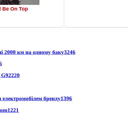
ні 2000 км на одному баку
3246
6
o G9
2220
м електромобілем бренду
1396
hom
1221