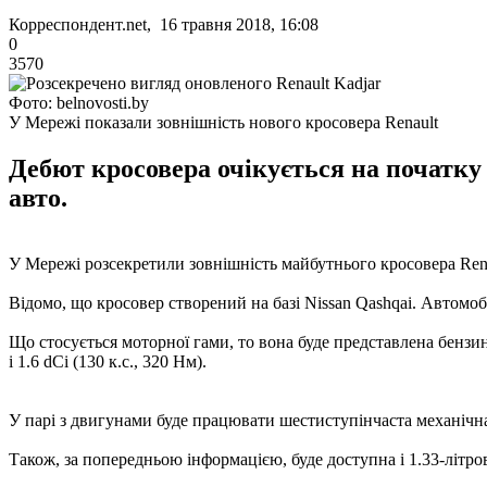
Корреспондент.net, 16 травня 2018, 16:08
0
3570
Фото: belnovosti.by
У Мережі показали зовнішність нового кросовера Renault
Дебют кросовера очікується на початку
авто.
У Мережі розсекретили зовнішність майбутнього кросовера Rena
Відомо, що кросовер створений на базі Nissan Qashqai. Автомоб
Що стосується моторної гами, то вона буде представлена ​​бензин
і 1.6 dCi (130 к.с., 320 Нм).
У парі з двигунами буде працювати шестиступінчаста механічна 
Також, за попередньою інформацією, буде доступна і 1.33-літров