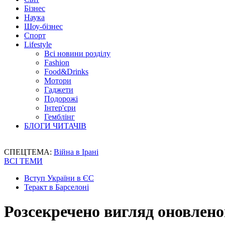
Бізнес
Наука
Шоу-бізнес
Спорт
Lifestyle
Всі новини розділу
Fashion
Food&Drinks
Мотори
Гаджети
Подорожі
Інтер'єри
Гемблінг
БЛОГИ ЧИТАЧІВ
СПЕЦТЕМА:
Війна в Ірані
ВСІ ТЕМИ
Вступ України в ЄС
Теракт в Барселоні
Розсекречено вигляд оновлено