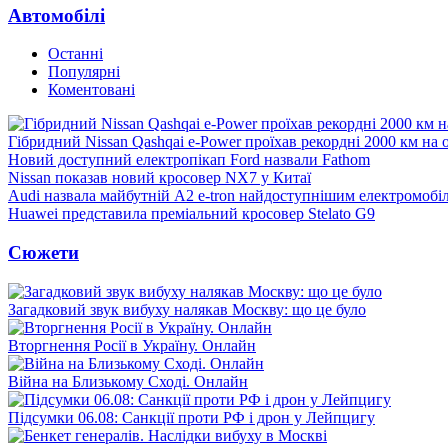
Автомобілі
Останні
Популярні
Коментовані
Гібридний Nissan Qashqai e-Power проїхав рекордні 2000 км на
Новий доступний електропікап Ford назвали Fathom
Nissan показав новий кросовер NX7 у Китаї
Audi назвала майбутній A2 e-tron найдоступнішим електромобі
Huawei представила преміальний кросовер Stelato G9
Сюжети
Загадковий звук вибуху налякав Москву: що це було
Вторгнення Росії в Україну. Онлайн
Війна на Близькому Сході. Онлайн
Підсумки 06.08: Санкції проти РФ і дрон у Лейпцигу