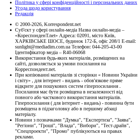
Політика у сфері конфіденційності і персональних даних
Угода щодо користування
Редакція
© 2000-2026, Korrespondent.net
Суб'єкт у сфері онлайн-медіа Назва онлайн-медіа –
«КореспонденТ.net» Адреса: 02091, місто Київ,
ХАРКІВСЬКЕ ШОСЕ, будинок 172-Б, офіс 208/1 E-mail:
sunlight@mediadim.com.ua
Телефон: 044-205-43-00
Ідентифікатор медіа – R40-06068
Використання будь-яких матеріалів, розміщених на
сайті, дозволяється за умови посилання на
Корреспондент.net.
При копіюванні матеріалів зі сторінки « Новини України
і світу» , для інтернет - видань - обов'язкове пряме
відкрите для пошукових систем гіперпосилання .
Посилання має бути розміщена в незалежності від
повного або часткового використання матеріалів.
Гіперпосилання ( для інтернет - видань) - повинна бути
розміщена в підзаголовку або в першому абзаці
матеріалу.
Новини з позначками "Думка", "Експертиза", "Заява",
"Регіони", "Гроші", "Влада", "Вибори", "Тест-драйв",
"Спецпроекти", "Промо" публікуються на правах
реклами.