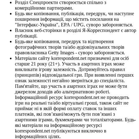
Розділ Спецпроекти створюється спільно з
комерційними партнерами.
Будь яке копіювання, публікація, передрук, чи наступне
поширення інформації, що містить посилання на
"Інтерфакс-Україна", EPA / UPG, суворо забороняється.
Власник веб-сторінки в розділі Я-Корреспондент є автор
публікації.
Будь-яке копіювання, передрук та відтворення
фотографічних творів та/або аудіовізуальних творів
правовласника Getty Images - суворо забороняється.
Матеріали сайту korrespondent.net призначені для осіб
старше 21 року (21+). Участь в азартних іграх може
викликати ігрову залежність. Дотримуйтесь правил
(принципів) відповідальної гри. При виявленні перших
ознак залежності негайно зверніться до спеціаліста.
Пам'ятайте, що участь в азартних іграх не може бути
джерелом доходів або альтернативою роботі.
Інформаційний ресурс korrespondent.net не проводить
ігри на реальні та/або віртуальні гроші, також сайт не
приймає ні в якій формі оплату ставок та інших
платежів, які пов’язані/можуть бути пов’язані з
азартними іграми, букмекерами чи тоталізаторами. Будь-
які матеріали на інформаційному ресурсі
korrespondent.net публікуються виключно в
інформаційних цілях.