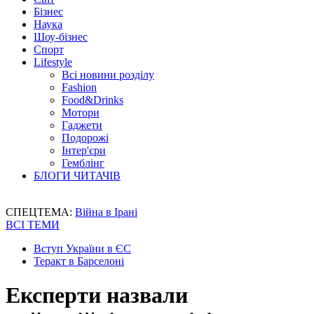
Бізнес
Наука
Шоу-бізнес
Спорт
Lifestyle
Всі новини розділу
Fashion
Food&Drinks
Мотори
Гаджети
Подорожі
Інтер'єри
Гемблінг
БЛОГИ ЧИТАЧІВ
СПЕЦТЕМА:
Війна в Ірані
ВСІ ТЕМИ
Вступ України в ЄС
Теракт в Барселоні
Експерти назвали