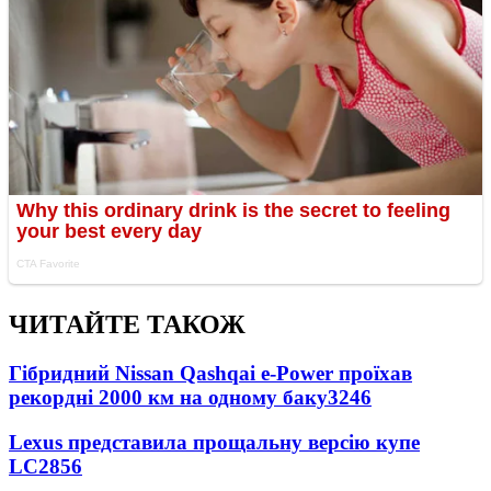
ЧИТАЙТЕ ТАКОЖ
Гібридний Nissan Qashqai e-Power проїхав
рекордні 2000 км на одному баку
3246
Lexus представила прощальну версію купе
LC
2856