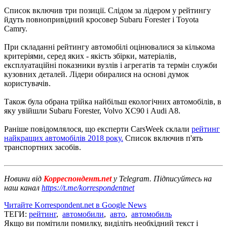
Список включив три позиції. Слідом за лідером у рейтингу
йдуть повнопривідний кросовер Subaru Forester і Toyota
Camry.
При складанні рейтингу автомобілі оцінювалися за кількома
критеріями, серед яких - якість збірки, матеріалів,
експлуатаційні показники вузлів і агрегатів та термін служби
кузовних деталей. Лідери обиралися на основі думок
користувачів.
Також була обрана трійка найбільш екологічних автомобілів, в
яку увійшли Subaru Forester, Volvo XC90 і Audi A8.
Раніше повідомлялося, що експерти CarsWeek склали
рейтинг
найкращих автомобілів 2018 року.
Список включив п'ять
транспортних засобів.
Новини від
Корреспондент.net
у Telegram. Підписуйтесь на
наш канал
https://t.me/korrespondentnet
Читайте Korrespondent.net в Google News
ТЕГИ:
рейтинг
,
автомобили
,
авто
,
автомобиль
Якщо ви помітили помилку, виділіть необхідний текст і