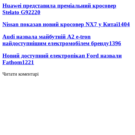
Huawei представила преміальний кросовер
Stelato G9
2220
Nissan показав новий кросовер NX7 у Китаї
1404
Audi назвала майбутній A2 e-tron
найдоступнішим електромобілем бренду
1396
Новий доступний електропікап Ford назвали
Fathom
1221
Читати коментарі