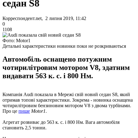
седан S8
Корреспондент.net, 2 липня 2019, 11:42
0
1108
Фото: Motor1
Детальні характеристики новинки поки не розкриваються
Автомобіль оснащено потужним
чотирилітровим мотором V8, здатним
видавати 563 к. с. і 800 Нм.
Компанія Audi показала в Мережі свій новий седан S8, який
отримав топові характеристики. Зокрема - новинка оснащена
чотирилітровим бензиновим мотором V8 з двома турбінами.
Про це
пише
Motor1
.
Агрегат розвиває до 563 к. с. і 800 Нм. Вага автомобіля
становить 2,5 тонни.