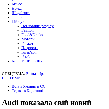
Бізнес
Наука
Шоу-бізнес
Спорт
Lifestyle
Всі новини розділу
Fashion
Food&Drinks
Мотори
Гаджети
Подорожі
Інтер'єри
Гемблінг
БЛОГИ ЧИТАЧІВ
СПЕЦТЕМА:
Війна в Ірані
ВСІ ТЕМИ
Вступ України в ЄС
Теракт в Барселоні
Audi показала свій новий