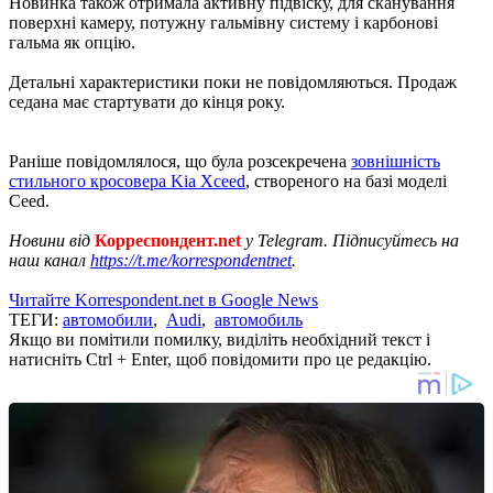
Новинка також отримала активну підвіску, для сканування
поверхні камеру, потужну гальмівну систему і карбонові
гальма як опцію.
Детальні характеристики поки не повідомляються. Продаж
седана має стартувати до кінця року.
Раніше повідомлялося, що була розсекречена
зовнішність
стильного кросовера Kia Xceed
, створеного на базі моделі
Ceed.
Новини від
Корреспондент.net
у Telegram. Підписуйтесь на
наш канал
https://t.me/korrespondentnet
.
Читайте Korrespondent.net в Google News
ТЕГИ:
автомобили
,
Audi
,
автомобиль
Якщо ви помітили помилку, виділіть необхідний текст і
натисніть Ctrl + Enter, щоб повідомити про це редакцію.