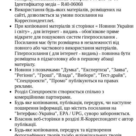
Ідентифікатор медіа – R40-06068
Використання будь-яких матеріалів, розміщених на
сайті, дозволяється за умови посилання на
Корреспондент.net.
При копіюванні матеріалів зі сторінки « Новини України
і світу» , для інтернет - видань - обов'язкове пряме
відкрите для пошукових систем гіперпосилання .
Посилання має бути розміщена в незалежності від
повного або часткового використання матеріалів.
Гіперпосилання ( для інтернет - видань) - повинна бути
розміщена в підзаголовку або в першому абзаці
матеріалу.
Новини з позначками "Думка", "Експертиза", "Заява",
"Регіони", "Гроші", "Влада", "Вибори", "Тест-драйв",
"Спецпроекти", "Промо" публікуються на правах
реклами.
Розділ Спецпроекти створюється спільно з
комерційними партнерами.
Будь яке копіювання, публікація, передрук, чи наступне
поширення інформації, що містить посилання на
"Інтерфакс-Україна", EPA / UPG, суворо забороняється.
Власник веб-сторінки в розділі Я-Корреспондент є автор
публікації.
Будь-яке копіювання, передрук та відтворення
фотографічних творів та/або аудіовізуальних творів