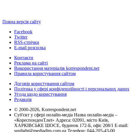
Повна версія сайту
Facebook
Twitter
RSS-стрічки
E-mail розсилка
Контакти
Реклама на сайті
Використання матеріалів korrespondent.net
Правила користування сайтом
Договір користування сайтом
Політика у сфері конфіденційності і персональних даних
Угода щодо користування
Редакція
© 2000-2026, Korrespondent.net
Суб'єкт у сфері онлайн-медіа Назва онлайн-медіа –
«КореспонденТ.net» Адреса: 02091, місто Київ,
ХАРКІВСЬКЕ ШОСЕ, будинок 172-Б, офіс 208/1 E-mail:
sunlight@mediadim.com.ua
Телефон: 044-205-43-00