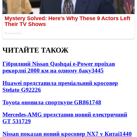
ЧИТАЙТЕ ТАКОЖ
Гібридний Nissan Qashqai e-Power проїхав
рекордні 2000 км на одному баку
3445
Huawei представила преміальний кросовер
Stelato G9
2226
Toyota оновила спорткупе GR86
1748
Mercedes-AMG представив новий електричний
GT 53
1729
Nissan показав новий кросовер NX7 у Китаї
1440