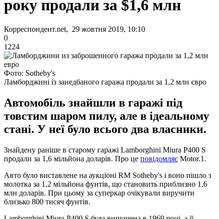
року продали за $1,6 млн
Корреспондент.net, 29 жовтня 2019, 10:10
0
1224
Фото: Sotheby's
Ламборджині із занедбаного гаража продали за 1,2 млн євро
Автомобіль знайшли в гаражі під
товстим шаром пилу, але в ідеальному
стані. У неї було всього два власники.
Знайдену раніше в старому гаражі Lamborghini Miura P400 S
продали за 1,6 мільйона доларів. Про це
повідомляє
Motor.1.
Авто було виставлене на аукціоні RM Sotheby's і воно пішло з
молотка за 1,2 мільйона фунтів, що становить приблизно 1,6
млн доларів. При цьому за суперкар очікували виручити
близько 800 тисяч фунтів.
Lamborghini Miura P400 S була випущена в 1969 році, а її