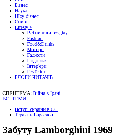
Бізнес
Наука
Шоу-бізнес
Спорт
Lifestyle
Всі новини розділу
Fashion
Food&Drinks
Мотори
Гаджети
Подорожі
Інтер'єри
Гемблінг
БЛОГИ ЧИТАЧІВ
СПЕЦТЕМА:
Війна в Ірані
ВСІ ТЕМИ
Вступ України в ЄС
Теракт в Барселоні
Забуту Lamborghini 1969