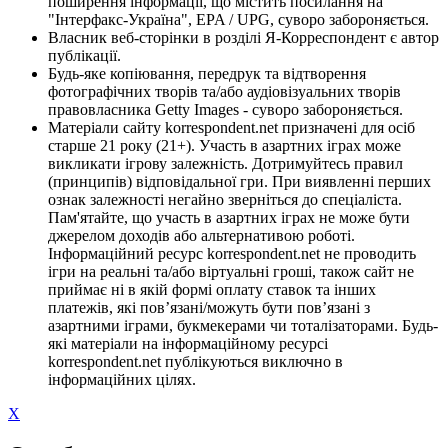
поширення інформації, що містить посилання на
"Інтерфакс-Україна", EPA / UPG, суворо забороняється.
Власник веб-сторінки в розділі Я-Корреспондент є автор
публікації.
Будь-яке копіювання, передрук та відтворення
фотографічних творів та/або аудіовізуальних творів
правовласника Getty Images - суворо забороняється.
Матеріали сайту korrespondent.net призначені для осіб
старше 21 року (21+). Участь в азартних іграх може
викликати ігрову залежність. Дотримуйтесь правил
(принципів) відповідальної гри. При виявленні перших
ознак залежності негайно зверніться до спеціаліста.
Пам'ятайте, що участь в азартних іграх не може бути
джерелом доходів або альтернативою роботі.
Інформаційний ресурс korrespondent.net не проводить
ігри на реальні та/або віртуальні гроші, також сайт не
приймає ні в якій формі оплату ставок та інших
платежів, які пов’язані/можуть бути пов’язані з
азартними іграми, букмекерами чи тоталізаторами. Будь-
які матеріали на інформаційному ресурсі
korrespondent.net публікуються виключно в
інформаційних цілях.
X