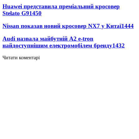
Huawei представила преміальний кросовер
Stelato G9
1450
Nissan показав новий кросовер NX7 у Китаї
1444
Audi назвала майбутній A2 e-tron
найдоступнішим електромобілем бренду
1432
Читати коментарі