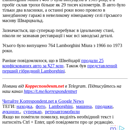
пробіг склав трохи більше як 29 тисяч кілометрів. В авто було
тільки два власники, а останні роки воно провело в
занедбаному гаражі в невеликому німецькому селі гірського
масиву Шварцвальд.
Зазначається, що суперкар перебуває в ідеальному стані,
ніколи не зазнавав реставрації і має всі заводські деталі.
Усього було випущено 764 Lamborghini Miura з 1966 по 1973
роки.
Раніше повідомлялося, що в Швейцарії
продали 25
конфіскованих авто за $27 млн
. Також був
представлений
перший гібридний Lamborghini
.
Новини від
Корреспондент.net
в Telegram. Підписуйтесь на
наш канал
https://t.me/korrespondentnet
Читайте Korrespondent.net в Google News
ТЕГИ:
находка
,
фото
,
Lamborghini
,
машина
,
продажи
,
аукцион.
,
суперкар
,
ретроавтомобили
Якщо ви помітили помилку, виділіть необхідний текст і
натисніть Ctrl + Enter, щоб повідомити про це редакцію.