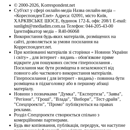
© 2000-2026, Korrespondent.net
Суб'єкт у сфері онлайн-медіа Назва онлайн-медіа –
«КореспонденТ.net» Адреса: 02091, місто Київ,
ХАРКІВСЬКЕ ШОСЕ, будинок 172-Б, офіс 208/1 E-mail:
sunlight@mediadim.com.ua
Телефон: 044-205-43-00
Ідентифікатор медіа – R40-06068
Використання будь-яких матеріалів, розміщених на
сайті, дозволяється за умови посилання на
Корреспондент.net.
При копіюванні матеріалів зі сторінки « Новини України
і світу» , для інтернет - видань - обов'язкове пряме
відкрите для пошукових систем гіперпосилання .
Посилання має бути розміщена в незалежності від
повного або часткового використання матеріалів.
Гіперпосилання ( для інтернет - видань) - повинна бути
розміщена в підзаголовку або в першому абзаці
матеріалу.
Новини з позначками "Думка", "Експертиза", "Заява",
"Регіони", "Гроші", "Влада", "Вибори", "Тест-драйв",
"Спецпроекти", "Промо" публікуються на правах
реклами.
Розділ Спецпроекти створюється спільно з
комерційними партнерами.
Будь яке копіювання, публікація, передрук, чи наступне