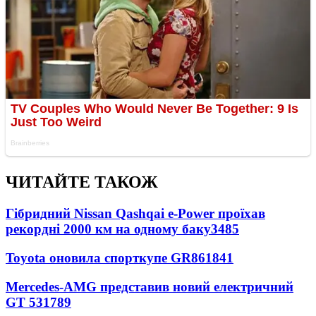
ЧИТАЙТЕ ТАКОЖ
Гібридний Nissan Qashqai e-Power проїхав
рекордні 2000 км на одному баку
3485
Toyota оновила спорткупе GR86
1841
Mercedes-AMG представив новий електричний
GT 53
1789