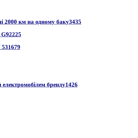
ні 2000 км на одному баку
3435
o G9
2225
 53
1679
м електромобілем бренду
1426