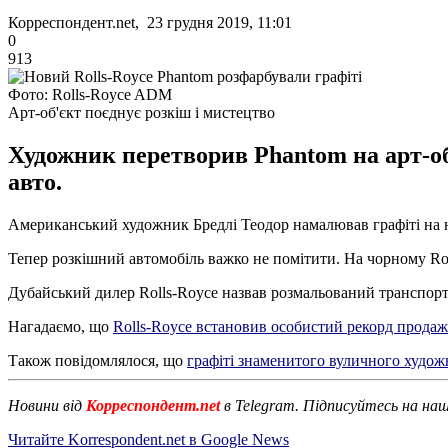
Корреспондент.net, 23 грудня 2019, 11:01
0
913
Фото: Rolls-Royce ADM
Арт-об'єкт поєднує розкіш і мистецтво
Художник перетворив Phantom на арт-об
авто.
Американський художник Бредлі Теодор намалював графіті на н
Тепер розкішний автомобіль важко не помітити. На чорному Rol
Дубайський дилер Rolls-Royce назвав розмальований транспортни
Нагадаємо, що
Rolls-Royce встановив особистий рекорд продаж
Також повідомлялося, що
графіті знаменитого вуличного худож
Новини від
Корреспондент.net
в Telegram. Підписуйтесь на на
Читайте Korrespondent.net в Google News