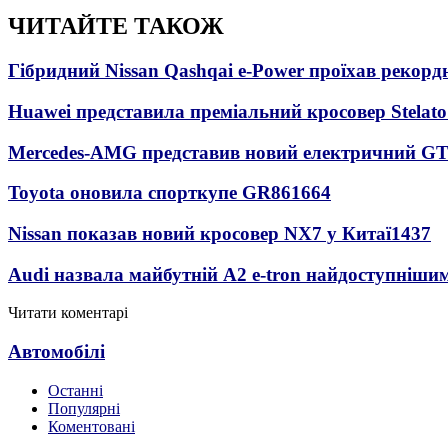
ЧИТАЙТЕ ТАКОЖ
Гібридний Nissan Qashqai e-Power проїхав рекорд
Huawei представила преміальний кросовер Stelat
Mercedes-AMG представив новий електричний GT
Toyota оновила спорткупе GR86
1664
Nissan показав новий кросовер NX7 у Китаї
1437
Audi назвала майбутній A2 e-tron найдоступніши
Читати коментарі
Автомобілі
Останні
Популярні
Коментовані