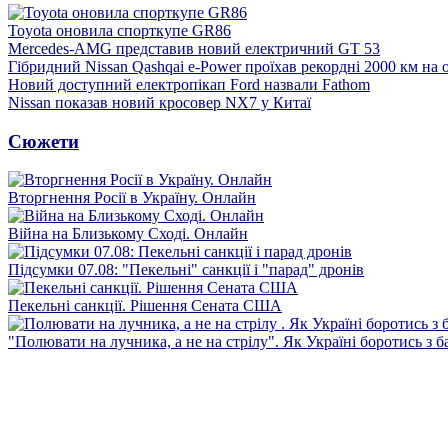
Toyota оновила спорткупе GR86
Mercedes-AMG представив новий електричний GT 53
Гібридний Nissan Qashqai e-Power проїхав рекордні 2000 км на
Новий доступний електропікап Ford назвали Fathom
Nissan показав новий кросовер NX7 у Китаї
Сюжети
Вторгнення Росії в Україну. Онлайн
Війна на Близькому Сході. Онлайн
Підсумки 07.08: "Пекельні" санкції і "парад" дронів
Пекельні санкції. Рішення Сената США
"Полювати на лучника, а не на стрілу". Як Україні боротись з 