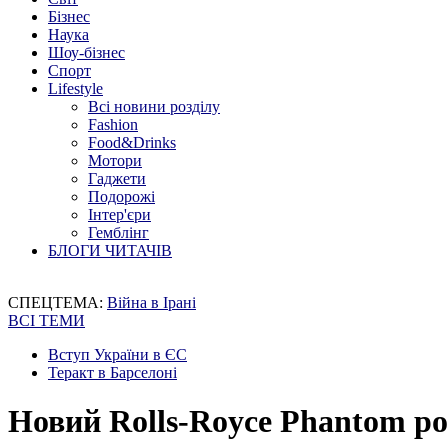
Бізнес
Наука
Шоу-бізнес
Спорт
Lifestyle
Всі новини розділу
Fashion
Food&Drinks
Мотори
Гаджети
Подорожі
Інтер'єри
Гемблінг
БЛОГИ ЧИТАЧІВ
СПЕЦТЕМА:
Війна в Ірані
ВСІ ТЕМИ
Вступ України в ЄС
Теракт в Барселоні
Новий Rolls-Royce Phantom ро