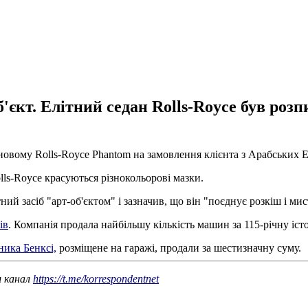
'єкт. Елітний седан Rolls-Royce був роз
овому Rolls-Royce Phantom на замовлення клієнта з Арабських 
ls-Royce красуються різнокольорові мазки.
й засіб "арт-об'єктом" і зазначив, що він "поєднує розкіш і мис
ів
. Компанія продала найбільшу кількість машин за 115-річну іст
ника Бенксі,
розміщене на гаражі, продали за шестизначну суму.
ш канал
https://t.me/korrespondentnet