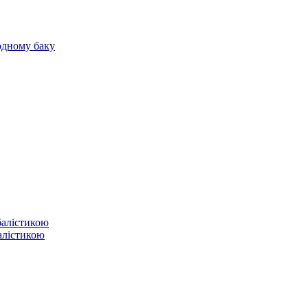
 одному баку
балістикою