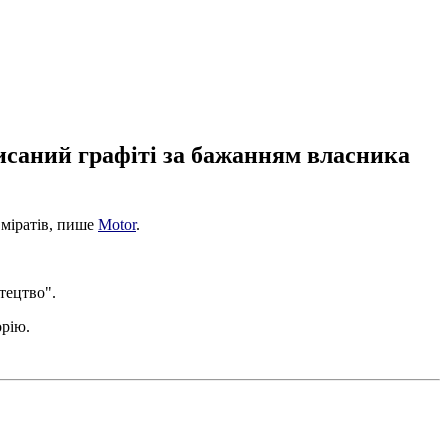
писаний графіті за бажанням власника
Еміратів, пише
Motor
.
тецтво".
орію.