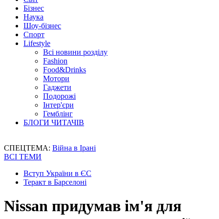
Бізнес
Наука
Шоу-бізнес
Спорт
Lifestyle
Всі новини розділу
Fashion
Food&Drinks
Мотори
Гаджети
Подорожі
Інтер'єри
Гемблінг
БЛОГИ ЧИТАЧІВ
СПЕЦТЕМА:
Війна в Ірані
ВСІ ТЕМИ
Вступ України в ЄС
Теракт в Барселоні
Nissan придумав ім'я для