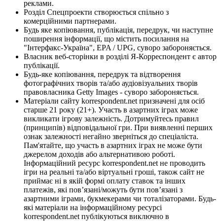
реклами.
Розділ Спецпроекти створюється спільно з
комерційними партнерами.
Будь яке копіювання, публікація, передрук, чи наступне
поширення інформації, що містить посилання на
"Інтерфакс-Україна", EPA / UPG, суворо забороняється.
Власник веб-сторінки в розділі Я-Корреспондент є автор
публікації.
Будь-яке копіювання, передрук та відтворення
фотографічних творів та/або аудіовізуальних творів
правовласника Getty Images - суворо забороняється.
Матеріали сайту korrespondent.net призначені для осіб
старше 21 року (21+). Участь в азартних іграх може
викликати ігрову залежність. Дотримуйтесь правил
(принципів) відповідальної гри. При виявленні перших
ознак залежності негайно зверніться до спеціаліста.
Пам'ятайте, що участь в азартних іграх не може бути
джерелом доходів або альтернативою роботі.
Інформаційний ресурс korrespondent.net не проводить
ігри на реальні та/або віртуальні гроші, також сайт не
приймає ні в якій формі оплату ставок та інших
платежів, які пов’язані/можуть бути пов’язані з
азартними іграми, букмекерами чи тоталізаторами. Будь-
які матеріали на інформаційному ресурсі
korrespondent.net публікуються виключно в