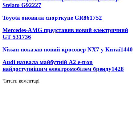
Stelato G9
2227
Toyota оновила спорткупе GR86
1752
Mercedes-AMG представив новий електричний
GT 53
1736
Nissan показав новий кросовер NX7 у Китаї
1440
Audi назвала майбутній A2 e-tron
найдоступнішим електромобілем бренду
1428
Читати коментарі