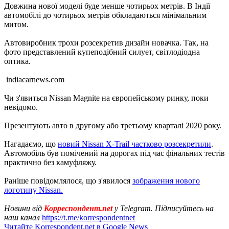
Довжина нової моделі буде менше чотирьох метрів. В Індії
автомобілі до чотирьох метрів обкладаються мінімальним
митом.
Автовиробник трохи розсекретив дизайн новачка. Так, на
фото представлений купеподібний силует, світлодіодна
оптика.
indiacarnews.com
Чи з'явиться Nissan Magnite на європейському ринку, поки
невідомо.
Презентують авто в другому або третьому кварталі 2020 року.
Нагадаємо, що
новий Nissan X-Trail частково розсекретили
.
Автомобіль був помічений на дорогах під час фінальних тестів
практично без камуфляжу.
Раніше повідомлялося, що з'явилося
зображення нового
логотипу Nissan.
Новини від
Корреспондент.net
у Telegram. Підписуйтесь на
наш канал
https://t.me/korrespondentnet
Читайте Korrespondent.net в Google News