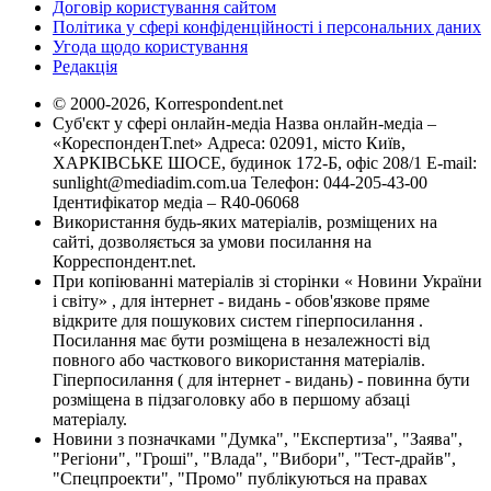
Договір користування сайтом
Політика у сфері конфіденційності і персональних даних
Угода щодо користування
Редакція
© 2000-2026, Korrespondent.net
Суб'єкт у сфері онлайн-медіа Назва онлайн-медіа –
«КореспонденТ.net» Адреса: 02091, місто Київ,
ХАРКІВСЬКЕ ШОСЕ, будинок 172-Б, офіс 208/1 E-mail:
sunlight@mediadim.com.ua
Телефон: 044-205-43-00
Ідентифікатор медіа – R40-06068
Використання будь-яких матеріалів, розміщених на
сайті, дозволяється за умови посилання на
Корреспондент.net.
При копіюванні матеріалів зі сторінки « Новини України
і світу» , для інтернет - видань - обов'язкове пряме
відкрите для пошукових систем гіперпосилання .
Посилання має бути розміщена в незалежності від
повного або часткового використання матеріалів.
Гіперпосилання ( для інтернет - видань) - повинна бути
розміщена в підзаголовку або в першому абзаці
матеріалу.
Новини з позначками "Думка", "Експертиза", "Заява",
"Регіони", "Гроші", "Влада", "Вибори", "Тест-драйв",
"Спецпроекти", "Промо" публікуються на правах