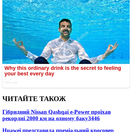
ЧИТАЙТЕ ТАКОЖ
Гібридний Nissan Qashqai e-Power проїхав
рекордні 2000 км на одному баку
3446
Huawei представила преміальний кросовер