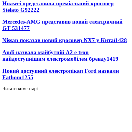
Huawei представила преміальний кросовер
Stelato G9
2222
Mercedes-AMG представив новий електричний
GT 53
1477
Nissan показав новий кросовер NX7 у Китаї
1428
Audi назвала майбутній A2 e-tron
найдоступнішим електромобілем бренду
1419
Новий доступний електропікап Ford назвали
Fathom
1255
Читати коментарі