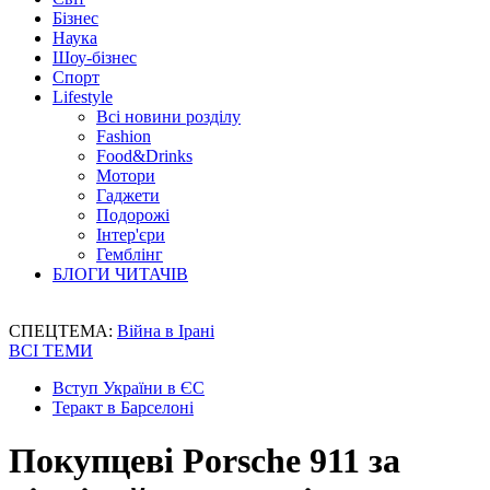
Бізнес
Наука
Шоу-бізнес
Спорт
Lifestyle
Всі новини розділу
Fashion
Food&Drinks
Мотори
Гаджети
Подорожі
Інтер'єри
Гемблінг
БЛОГИ ЧИТАЧІВ
СПЕЦТЕМА:
Війна в Ірані
ВСІ ТЕМИ
Вступ України в ЄС
Теракт в Барселоні
Покупцеві Porsche 911 за