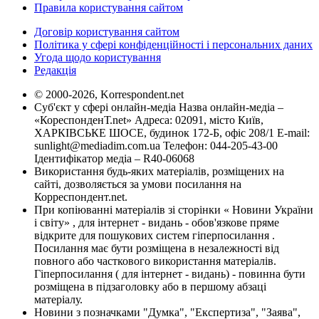
Правила користування сайтом
Договір користування сайтом
Політика у сфері конфіденційності і персональних даних
Угода щодо користування
Редакція
© 2000-2026, Korrespondent.net
Суб'єкт у сфері онлайн-медіа Назва онлайн-медіа –
«КореспонденТ.net» Адреса: 02091, місто Київ,
ХАРКІВСЬКЕ ШОСЕ, будинок 172-Б, офіс 208/1 E-mail:
sunlight@mediadim.com.ua
Телефон: 044-205-43-00
Ідентифікатор медіа – R40-06068
Використання будь-яких матеріалів, розміщених на
сайті, дозволяється за умови посилання на
Корреспондент.net.
При копіюванні матеріалів зі сторінки « Новини України
і світу» , для інтернет - видань - обов'язкове пряме
відкрите для пошукових систем гіперпосилання .
Посилання має бути розміщена в незалежності від
повного або часткового використання матеріалів.
Гіперпосилання ( для інтернет - видань) - повинна бути
розміщена в підзаголовку або в першому абзаці
матеріалу.
Новини з позначками "Думка", "Експертиза", "Заява",