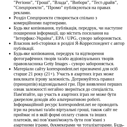
"Регіони", "Гроші", "Влада", "Вибори", "Тест-драйв",
"Спецпроекти", "Промо" публікуються на правах
реклами.
Розділ Спецпроекти створюється спільно з
комерційними партнерами.
Будь яке копіювання, публікація, передрук, чи наступне
поширення інформації, що містить посилання на
"Інтерфакс-Україна", EPA / UPG, суворо забороняється.
Власник веб-сторінки в розділі Я-Корреспондент є автор
публікації.
Будь-яке копіювання, передрук та відтворення
фотографічних творів та/або аудіовізуальних творів
правовласника Getty Images - суворо забороняється.
Матеріали сайту korrespondent.net призначені для осіб
старше 21 року (21+). Участь в азартних іграх може
викликати ігрову залежність. Дотримуйтесь правил
(принципів) відповідальної гри. При виявленні перших
ознак залежності негайно зверніться до спеціаліста.
Пам'ятайте, що участь в азартних іграх не може бути
джерелом доходів або альтернативою роботі.
Інформаційний ресурс korrespondent.net не проводить
ігри на реальні та/або віртуальні гроші, також сайт не
приймає ні в якій формі оплату ставок та інших
платежів, які пов’язані/можуть бути пов’язані з
азартними іграми, букмекерами чи тоталізаторами. Будь-