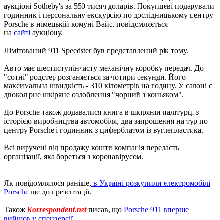
аукціоні Sotheby's за 550 тисяч доларів. Покупцеві подарували
годинник і персональну екскурсію по дослідницькому центру
Porsche в німецькій комуні Вайс, повідомляється
на
сайті
аукціону.
Лімітований 911 Speedster був представлений рік тому.
Авто має шестиступінчасту механічну коробку передач. До
"сотні" родстер розганяється за чотири секунди. Його
максимальна швидкість - 310 кілометрів на годину. У салоні є
двоколірне шкіряне оздоблення "чорний з коньяком".
До Porsche також додавалися книга в шкіряній палітурці з
історією виробництва автомобіля, два запрошення на тур по
центру Porsche і годинник з циферблатом із вуглепластика.
Всі виручені від продажу кошти компанія передасть
організації, яка бореться з коронавірусом.
Як повідомлялося раніше,
в Україні розкупили електромобілі
Porsche
ще до презентації.
Також
Korrespondent.net
писав, що
Porsche 911 вперше
вийшов у спецверсії.