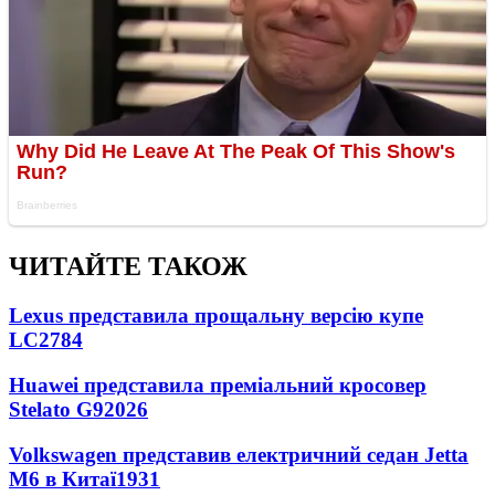
ЧИТАЙТЕ ТАКОЖ
Lexus представила прощальну версію купе
LC
2784
Huawei представила преміальний кросовер
Stelato G9
2026
Volkswagen представив електричний седан Jetta
M6 в Китаї
1931