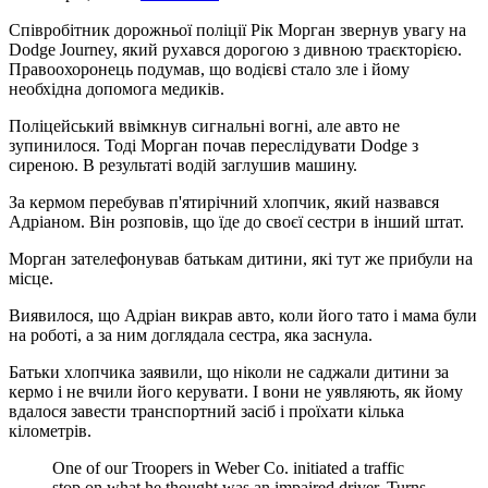
Співробітник дорожньої поліції Рік Морган звернув увагу на
Dodge Journey, який рухався дорогою з дивною траєкторією.
Правоохоронець подумав, що водієві стало зле і йому
необхідна допомога медиків.
Поліцейський ввімкнув сигнальні вогні, але авто не
зупинилося. Тоді Морган почав переслідувати Dodge з
сиреною. В результаті водій заглушив машину.
За кермом перебував п'ятирічний хлопчик, який назвався
Адріаном. Він розповів, що їде до своєї сестри в інший штат.
Морган зателефонував батькам дитини, які тут же прибули на
місце.
Виявилося, що Адріан викрав авто, коли його тато і мама були
на роботі, а за ним доглядала сестра, яка заснула.
Батьки хлопчика заявили, що ніколи не саджали дитини за
кермо і не вчили його керувати. І вони не уявляють, як йому
вдалося завести транспортний засіб і проїхати кілька
кілометрів.
One of our Troopers in Weber Co. initiated a traffic
stop on what he thought was an impaired driver. Turns