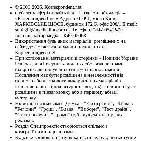
© 2000-2026, Korrespondent.net
Суб'єкт у сфері онлайн-медіа Назва онлайн-медіа –
«КореспонденТ.net» Адреса: 02091, місто Київ,
ХАРКІВСЬКЕ ШОСЕ, будинок 172-Б, офіс 208/1 E-mail:
sunlight@mediadim.com.ua
Телефон: 044-205-43-00
Ідентифікатор медіа – R40-06068
Використання будь-яких матеріалів, розміщених на
сайті, дозволяється за умови посилання на
Корреспондент.net.
При копіюванні матеріалів зі сторінки « Новини України
і світу» , для інтернет - видань - обов'язкове пряме
відкрите для пошукових систем гіперпосилання .
Посилання має бути розміщена в незалежності від
повного або часткового використання матеріалів.
Гіперпосилання ( для інтернет - видань) - повинна бути
розміщена в підзаголовку або в першому абзаці
матеріалу.
Новини з позначками "Думка", "Експертиза", "Заява",
"Регіони", "Гроші", "Влада", "Вибори", "Тест-драйв",
"Спецпроекти", "Промо" публікуються на правах
реклами.
Розділ Спецпроекти створюється спільно з
комерційними партнерами.
Будь яке копіювання, публікація, передрук, чи наступне