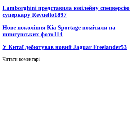
Lamborghini представила ювілейну спецверсію
суперкару Revuelto
1897
Нове покоління Kia Sportage помітили на
шпигунських фото
114
У Китаї дебютував новий Jaguar Freelander
53
Читати коментарі