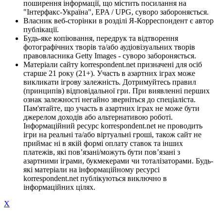
поширення інформації, що містить посилання на
"Інтерфакс-Україна", EPA / UPG, суворо забороняється.
Власник веб-сторінки в розділі Я-Корреспондент є автор
публікації.
Будь-яке копіювання, передрук та відтворення
фотографічних творів та/або аудіовізуальних творів
правовласника Getty Images - суворо забороняється.
Матеріали сайту korrespondent.net призначені для осіб
старше 21 року (21+). Участь в азартних іграх може
викликати ігрову залежність. Дотримуйтесь правил
(принципів) відповідальної гри. При виявленні перших
ознак залежності негайно зверніться до спеціаліста.
Пам'ятайте, що участь в азартних іграх не може бути
джерелом доходів або альтернативою роботі.
Інформаційний ресурс korrespondent.net не проводить
ігри на реальні та/або віртуальні гроші, також сайт не
приймає ні в якій формі оплату ставок та інших
платежів, які пов’язані/можуть бути пов’язані з
азартними іграми, букмекерами чи тоталізаторами. Будь-
які матеріали на інформаційному ресурсі
korrespondent.net публікуються виключно в
інформаційних цілях.
X