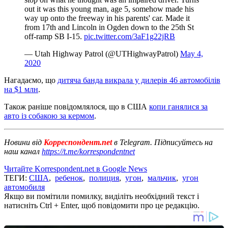
out it was this young man, age 5, somehow made his
way up onto the freeway in his parents' car. Made it
from 17th and Lincoln in Ogden down to the 25th St
off-ramp SB I-15.
pic.twitter.com/3aF1g22jRB
— Utah Highway Patrol (@UTHighwayPatrol)
May 4,
2020
Нагадаємо, що
дитяча банда викрала у дилерів 46 автомобілів
на $1 млн
.
Також раніше повідомлялося, що в США
копи ганялися за
авто із собакою за кермом
.
Новини від
Корреспондент.net
в Telegram. Підписуйтесь на
наш канал
https://t.me/korrespondentnet
Читайте Korrespondent.net в Google News
ТЕГИ:
США
,
ребенок
,
полиция
,
угон
,
мальчик
,
угон
автомобиля
Якщо ви помітили помилку, виділіть необхідний текст і
натисніть Ctrl + Enter, щоб повідомити про це редакцію.