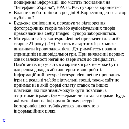
поширення інформації, що містить посилання на
"Інтерфакс-Україна", EPA / UPG, суворо забороняється.
Власник веб-сторінки в розділі Я-Корреспондент є автор
публікації.
Будь-яке копіювання, передрук та відтворення
фотографічних творів та/або аудіовізуальних творів
правовласника Getty Images - суворо забороняється.
Матеріали сайту korrespondent.net призначені для осіб
старше 21 року (21+). Участь в азартних іграх може
викликати ігрову залежність. Дотримуйтесь правил
(принципів) відповідальної гри. При виявленні перших
ознак залежності негайно зверніться до спеціаліста.
Пам'ятайте, що участь в азартних іграх не може бути
джерелом доходів або альтернативою роботі.
Інформаційний ресурс korrespondent.net не проводить
ігри на реальні та/або віртуальні гроші, також сайт не
приймає ні в якій формі оплату ставок та інших
платежів, які пов’язані/можуть бути пов’язані з
азартними іграми, букмекерами чи тоталізаторами. Будь-
які матеріали на інформаційному ресурсі
korrespondent.net публікуються виключно в
інформаційних цілях.
X