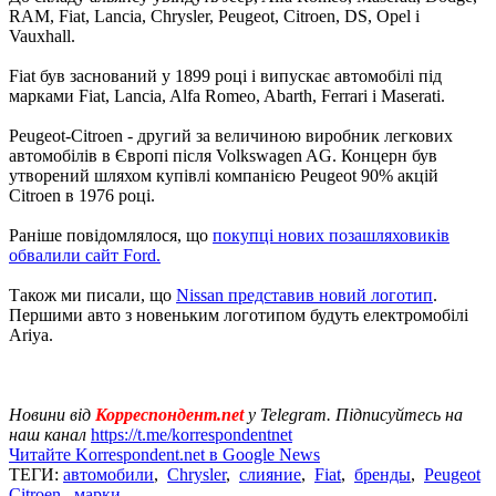
RAM, Fiat, Lancia, Chrysler, Peugeot, Citroen, DS, Opel і
Vauxhall.
Fiat був заснований у 1899 році і випускає автомобілі під
марками Fiat, Lancia, Alfa Romeo, Abarth, Ferrari і Maserati.
Peugeot-Citroen - другий за величиною виробник легкових
автомобілів в Європі після Volkswagen AG. Концерн був
утворений шляхом купівлі компанією Peugeot 90% акцій
Citroen в 1976 році.
Раніше повідомлялося, що
покупці нових позашляховиків
обвалили сайт Ford.
Також ми писали, що
Nissan представив новий логотип
.
Першими авто з новеньким логотипом будуть електромобілі
Ariya.
Новини від
Корреспондент.net
у Telegram. Підписуйтесь на
наш канал
https://t.me/korrespondentnet
Читайте Korrespondent.net в Google News
ТЕГИ:
автомобили
,
Chrysler
,
слияние
,
Fiat
,
бренды
,
Peugeot
Citroen
,
марки