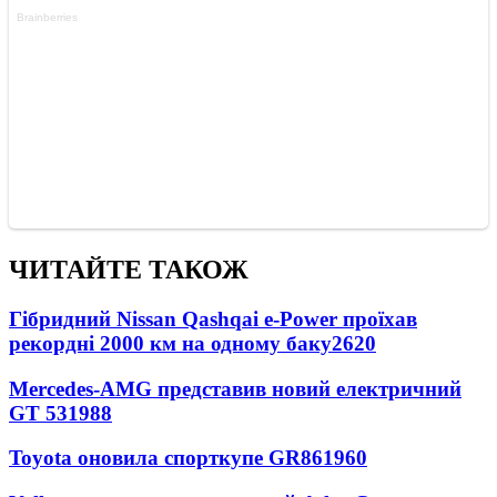
ЧИТАЙТЕ ТАКОЖ
Гібридний Nissan Qashqai e-Power проїхав
рекордні 2000 км на одному баку
2620
Mercedes-AMG представив новий електричний
GT 53
1988
Toyota оновила спорткупе GR86
1960