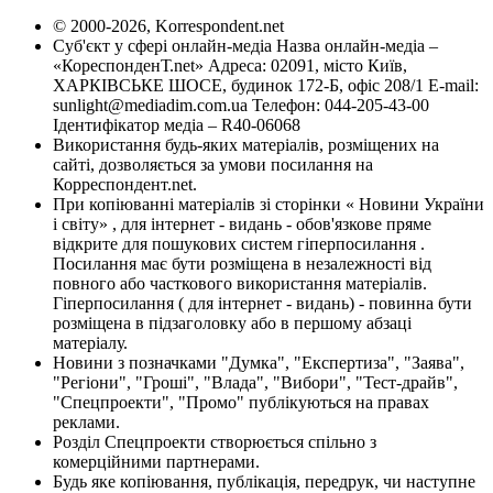
© 2000-2026, Korrespondent.net
Суб'єкт у сфері онлайн-медіа Назва онлайн-медіа –
«КореспонденТ.net» Адреса: 02091, місто Київ,
ХАРКІВСЬКЕ ШОСЕ, будинок 172-Б, офіс 208/1 E-mail:
sunlight@mediadim.com.ua
Телефон: 044-205-43-00
Ідентифікатор медіа – R40-06068
Використання будь-яких матеріалів, розміщених на
сайті, дозволяється за умови посилання на
Корреспондент.net.
При копіюванні матеріалів зі сторінки « Новини України
і світу» , для інтернет - видань - обов'язкове пряме
відкрите для пошукових систем гіперпосилання .
Посилання має бути розміщена в незалежності від
повного або часткового використання матеріалів.
Гіперпосилання ( для інтернет - видань) - повинна бути
розміщена в підзаголовку або в першому абзаці
матеріалу.
Новини з позначками "Думка", "Експертиза", "Заява",
"Регіони", "Гроші", "Влада", "Вибори", "Тест-драйв",
"Спецпроекти", "Промо" публікуються на правах
реклами.
Розділ Спецпроекти створюється спільно з
комерційними партнерами.
Будь яке копіювання, публікація, передрук, чи наступне