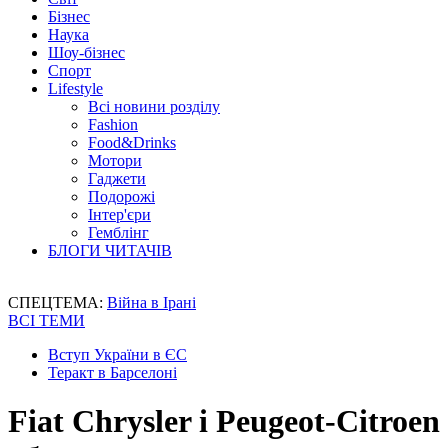
Бізнес
Наука
Шоу-бізнес
Спорт
Lifestyle
Всі новини розділу
Fashion
Food&Drinks
Мотори
Гаджети
Подорожі
Інтер'єри
Гемблінг
БЛОГИ ЧИТАЧІВ
СПЕЦТЕМА:
Війна в Ірані
ВСІ ТЕМИ
Вступ України в ЄС
Теракт в Барселоні
Fiat Chrysler і Peugeot-Citroen