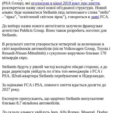
(PSA Group), які
оголосили в кінці 2019 року про злиття
,
розсекретили назву своєї нової об'єднаної структури. Новий
альянс буде називатися Stellantis (від латинського слова "stello"
- "зірка", "освітлений світлом зірок"), говориться в
заяві
FCA.
До вибору назви нового автогіганта залучили французьке
агентство Publicis Group. Воно також розробить логотип для
Stellantis.
В результаті злиття утворюється четвертий за величиною в
світі виробників автомобілів (після Volkswagen Group, Toyota і
Renault-Nissan-Mitsubishi) з сукупною виручкою близько 170
мільярдів євро.
Stellantis будуть у рівній частці володіти обидві сторони, а до
ради директорів увійдуть по п'ять топ-менеджерів з FCA і
PSA. Штаб-квартира Stellantis перебуватиме в Нідерландах.
За оцінками FCA і PSA, повного злиття вдасться досягти до
2027 року.
Експерти припускають, що щорічно Stellantis випускатиме
близько 8,7 мільйона автомобілів.
До складу альянсу увійдуть Jeep, Alfa Romeo, Maserati, Dodge,