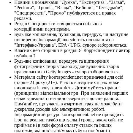
Новини з позначками "Думка", "Експертиза", "Заява",
"Регіони", "Гроші", "Влада", "Вибори", "Тест-драйв",
"Спецпроекти", "Промо" публікуються на правах
реклами.
Розділ Спецпроекти створюється спільно з
комерційними партнерами.
Будь яке копіювання, публікація, передрук, чи наступне
поширення інформації, що містить посилання на
"Інтерфакс-Україна", EPA / UPG, суворо забороняється.
Власник веб-сторінки в розділі Я-Корреспондент є автор
публікації.
Будь-яке копіювання, передрук та відтворення
фотографічних творів та/або аудіовізуальних творів
правовласника Getty Images - суворо забороняється.
Матеріали сайту korrespondent.net призначені для осіб
старше 21 року (21+). Участь в азартних іграх може
викликати ігрову залежність. Дотримуйтесь правил
(принципів) відповідальної гри. При виявленні перших
ознак залежності негайно зверніться до спеціаліста.
Пам'ятайте, що участь в азартних іграх не може бути
джерелом доходів або альтернативою роботі.
Інформаційний ресурс korrespondent.net не проводить
ігри на реальні та/або віртуальні гроші, також сайт не
приймає ні в якій формі оплату ставок та інших
платежів, які пов’язані/можуть бути пов’язані з