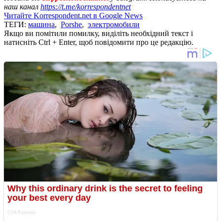
наш канал
https://t.me/korrespondentnet
Читайте Korrespondent.net в Google News
ТЕГИ:
машина
,
Porshe
,
электромобили
Якщо ви помітили помилку, виділіть необхідний текст і
натисніть Ctrl + Enter, щоб повідомити про це редакцію.