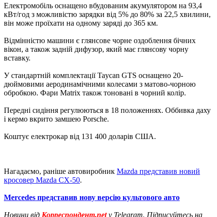
Електромобіль оснащено вбудованим акумулятором на 93,4
кВт/год з можливістю зарядки від 5% до 80% за 22,5 хвилини,
він може проїхати на одному заряді до 365 км.
Відмінністю машини є глянсове чорне оздоблення бічних
вікон, а також задній дифузор, який має глянсову чорну
вставку.
У стандартній комплектації Taycan GTS оснащено 20-
дюймовими аеродинамічними колесами з матово-чорною
обробкою. Фари Matrix також тоновані в чорний колір.
Передні сидіння регулюються в 18 положеннях. Оббивка даху
і кермо вкрито замшею Porsche.
Коштує електрокар від 131 400 доларів США.
Нагадаємо, раніше автовиробник
Mazda представив новий
кросовер Mazda CX-50
.
Mercedes представив нову версію культового авто
Новини від
Корреспондент.net
у Telegram. Підписуйтесь на