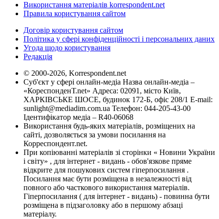
Використання матеріалів korrespondent.net
Правила користування сайтом
Договір користування сайтом
Політика у сфері конфіденційності і персональних даних
Угода щодо користування
Редакція
© 2000-2026, Korrespondent.net
Суб'єкт у сфері онлайн-медіа Назва онлайн-медіа –
«КореспонденТ.net» Адреса: 02091, місто Київ,
ХАРКІВСЬКЕ ШОСЕ, будинок 172-Б, офіс 208/1 E-mail:
sunlight@mediadim.com.ua
Телефон: 044-205-43-00
Ідентифікатор медіа – R40-06068
Використання будь-яких матеріалів, розміщених на
сайті, дозволяється за умови посилання на
Корреспондент.net.
При копіюванні матеріалів зі сторінки « Новини України
і світу» , для інтернет - видань - обов'язкове пряме
відкрите для пошукових систем гіперпосилання .
Посилання має бути розміщена в незалежності від
повного або часткового використання матеріалів.
Гіперпосилання ( для інтернет - видань) - повинна бути
розміщена в підзаголовку або в першому абзаці
матеріалу.