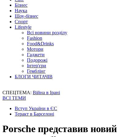
Бізнес
Наука
Шоу-бізнес
Спорт
Lifestyle
Всі новини розділу
Fashion
Food&Drinks
Мотори
Гаджети
Подорожі
Інтер'єри
Гемблінг
БЛОГИ ЧИТАЧІВ
СПЕЦТЕМА:
Війна в Ірані
ВСІ ТЕМИ
Вступ України в ЄС
Теракт в Барселоні
Porsche представив новий