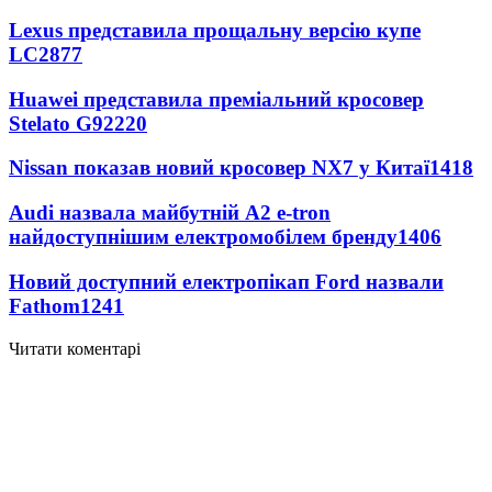
Lexus представила прощальну версію купе
LC
2877
Huawei представила преміальний кросовер
Stelato G9
2220
Nissan показав новий кросовер NX7 у Китаї
1418
Audi назвала майбутній A2 e-tron
найдоступнішим електромобілем бренду
1406
Новий доступний електропікап Ford назвали
Fathom
1241
Читати коментарі