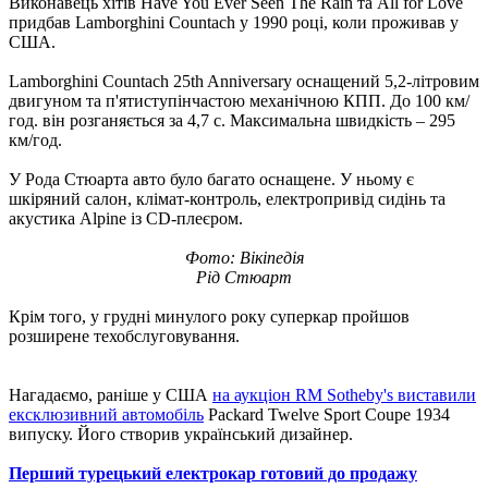
Виконавець хітів Have You Ever Seen The Rain та All for Love
придбав Lamborghini Countach у 1990 році, коли проживав у
США.
Lamborghini Countach 25th Anniversary оснащений 5,2-літровим
двигуном та п'ятиступінчастою механічною КПП. До 100 км/
год. він розганяється за 4,7 с. Максимальна швидкість – 295
км/год.
У Рода Стюарта авто було багато оснащене. У ньому є
шкіряний салон, клімат-контроль, електропривід сидінь та
акустика Alpine із CD-плеєром.
Фото: Вікіпедія
Рід Стюарт
Крім того, у грудні минулого року суперкар пройшов
розширене техобслуговування.
Нагадаємо, раніше у США
на аукціон RM Sotheby's виставили
ексклюзивний автомобіль
Packard Twelve Sport Coupe 1934
випуску. Його створив український дизайнер.
Перший турецький електрокар готовий до продажу