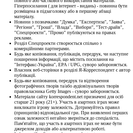
повного або часткового використання матеріалів.
Гіперпосилання ( для інтернет - видань) - повинна бути
розміщена в підзаголовку або в першому абзаці
матеріалу.
Новини з позначками "Думка", "Експертиза", "Заява",
"Регіони", "Гроші", "Влада", "Вибори", "Тест-драйв",
"Спецпроекти", "Промо" публікуються на правах
реклами.
Розділ Спецпроекти створюється спільно з
комерційними партнерами.
Будь яке копіювання, публікація, передрук, чи наступне
поширення інформації, що містить посилання на
"Інтерфакс-Україна", EPA / UPG, суворо забороняється.
Власник веб-сторінки в розділі Я-Корреспондент є автор
публікації.
Будь-яке копіювання, передрук та відтворення
фотографічних творів та/або аудіовізуальних творів
правовласника Getty Images - суворо забороняється.
Матеріали сайту korrespondent.net призначені для осіб
старше 21 року (21+). Участь в азартних іграх може
викликати ігрову залежність. Дотримуйтесь правил
(принципів) відповідальної гри. При виявленні перших
ознак залежності негайно зверніться до спеціаліста.
Пам'ятайте, що участь в азартних іграх не може бути
джерелом доходів або альтернативою роботі.