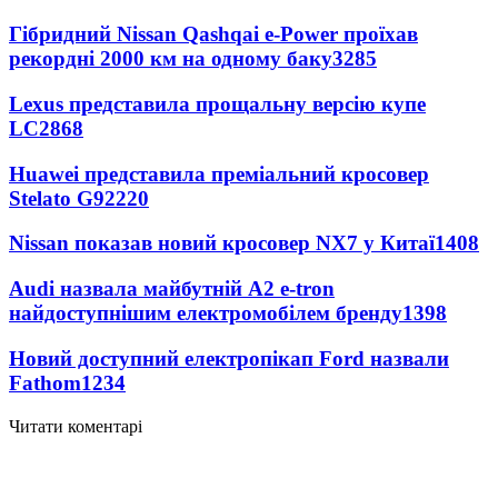
Гібридний Nissan Qashqai e-Power проїхав
рекордні 2000 км на одному баку
3285
Lexus представила прощальну версію купе
LC
2868
Huawei представила преміальний кросовер
Stelato G9
2220
Nissan показав новий кросовер NX7 у Китаї
1408
Audi назвала майбутній A2 e-tron
найдоступнішим електромобілем бренду
1398
Новий доступний електропікап Ford назвали
Fathom
1234
Читати коментарі