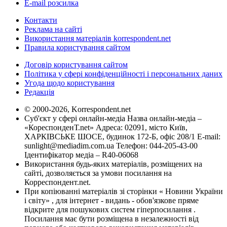
E-mail розсилка
Контакти
Реклама на сайті
Використання матеріалів korrespondent.net
Правила користування сайтом
Договір користування сайтом
Політика у сфері конфіденційності і персональних даних
Угода щодо користування
Редакція
© 2000-2026, Korrespondent.net
Суб'єкт у сфері онлайн-медіа Назва онлайн-медіа –
«КореспонденТ.net» Адреса: 02091, місто Київ,
ХАРКІВСЬКЕ ШОСЕ, будинок 172-Б, офіс 208/1 E-mail:
sunlight@mediadim.com.ua
Телефон: 044-205-43-00
Ідентифікатор медіа – R40-06068
Використання будь-яких матеріалів, розміщених на
сайті, дозволяється за умови посилання на
Корреспондент.net.
При копіюванні матеріалів зі сторінки « Новини України
і світу» , для інтернет - видань - обов'язкове пряме
відкрите для пошукових систем гіперпосилання .
Посилання має бути розміщена в незалежності від