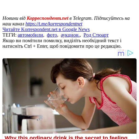
Новини від
Корреспондент.net
в Telegram. Підписуйтесь на
наш канал
https://t.me/korrespondentnet
Читайте Korrespondent.net в Google News
ТЕГИ:
автомобили
,
фото
,
аукцион.
,
Род Стюарт
Якщо ви помітили помилку, виділіть необхідний текст і
натисніть Ctrl + Enter, щоб повідомити про це редакцію.