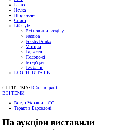
Бізнес
Наука
Шоу-бізнес
Спорт
Lifestyle
Всі новини розділу
Fashion
Food&Drinks
Мотори
Гаджети
Подорожі
Інтер'єри
Гемблінг
БЛОГИ ЧИТАЧІВ
СПЕЦТЕМА:
Війна в Ірані
ВСІ ТЕМИ
Вступ України в ЄС
Теракт в Барселоні
На аукціон виставили