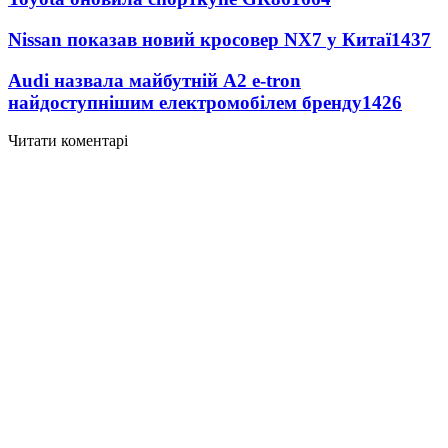
Nissan показав новий кросовер NX7 у Китаї
1437
Audi назвала майбутній A2 e-tron
найдоступнішим електромобілем бренду
1426
Читати коментарі