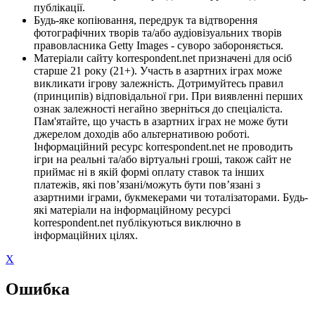
публікації.
Будь-яке копіювання, передрук та відтворення
фотографічних творів та/або аудіовізуальних творів
правовласника Getty Images - суворо забороняється.
Матеріали сайту korrespondent.net призначені для осіб
старше 21 року (21+). Участь в азартних іграх може
викликати ігрову залежність. Дотримуйтесь правил
(принципів) відповідальної гри. При виявленні перших
ознак залежності негайно зверніться до спеціаліста.
Пам'ятайте, що участь в азартних іграх не може бути
джерелом доходів або альтернативою роботі.
Інформаційний ресурс korrespondent.net не проводить
ігри на реальні та/або віртуальні гроші, також сайт не
приймає ні в якій формі оплату ставок та інших
платежів, які пов’язані/можуть бути пов’язані з
азартними іграми, букмекерами чи тоталізаторами. Будь-
які матеріали на інформаційному ресурсі
korrespondent.net публікуються виключно в
інформаційних цілях.
X
Ошибка