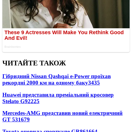
ЧИТАЙТЕ ТАКОЖ
Гібридний Nissan Qashqai e-Power проїхав
рекордні 2000 км на одному баку
3435
Huawei представила преміальний кросовер
Stelato G9
2225
Mercedes-AMG представив новий електричний
GT 53
1679
Toyota оновила спорткупе GR86
1664