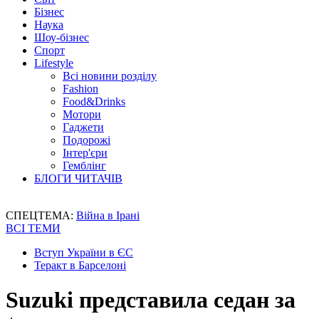
Бізнес
Наука
Шоу-бізнес
Спорт
Lifestyle
Всі новини розділу
Fashion
Food&Drinks
Мотори
Гаджети
Подорожі
Інтер'єри
Гемблінг
БЛОГИ ЧИТАЧІВ
СПЕЦТЕМА:
Війна в Ірані
ВСІ ТЕМИ
Вступ України в ЄС
Теракт в Барселоні
Suzuki представила седан за