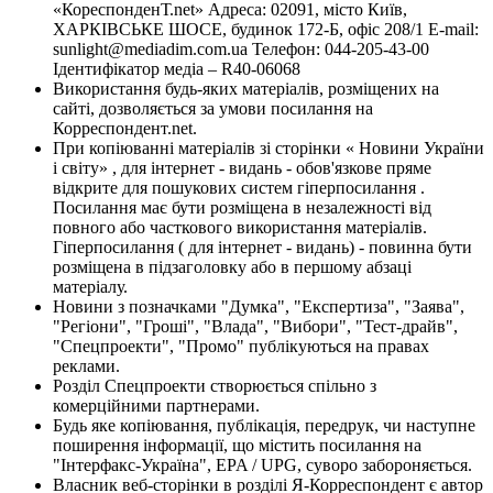
«КореспонденТ.net» Адреса: 02091, місто Київ,
ХАРКІВСЬКЕ ШОСЕ, будинок 172-Б, офіс 208/1 E-mail:
sunlight@mediadim.com.ua
Телефон: 044-205-43-00
Ідентифікатор медіа – R40-06068
Використання будь-яких матеріалів, розміщених на
сайті, дозволяється за умови посилання на
Корреспондент.net.
При копіюванні матеріалів зі сторінки « Новини України
і світу» , для інтернет - видань - обов'язкове пряме
відкрите для пошукових систем гіперпосилання .
Посилання має бути розміщена в незалежності від
повного або часткового використання матеріалів.
Гіперпосилання ( для інтернет - видань) - повинна бути
розміщена в підзаголовку або в першому абзаці
матеріалу.
Новини з позначками "Думка", "Експертиза", "Заява",
"Регіони", "Гроші", "Влада", "Вибори", "Тест-драйв",
"Спецпроекти", "Промо" публікуються на правах
реклами.
Розділ Спецпроекти створюється спільно з
комерційними партнерами.
Будь яке копіювання, публікація, передрук, чи наступне
поширення інформації, що містить посилання на
"Інтерфакс-Україна", EPA / UPG, суворо забороняється.
Власник веб-сторінки в розділі Я-Корреспондент є автор