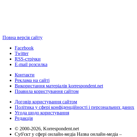
Повна версія сайту
Facebook
Twitter
RSS-стрічки
E-mail розсилка
Контакти
Реклама на сайті
Використання матеріалів korrespondent.net
Правила користування сайтом
Договір користування сайтом
Політика у сфері конфіденційності і персональних даних
Угода щодо користування
Редакція
© 2000-2026, Korrespondent.net
Суб'єкт у сфері онлайн-медіа Назва онлайн-медіа –