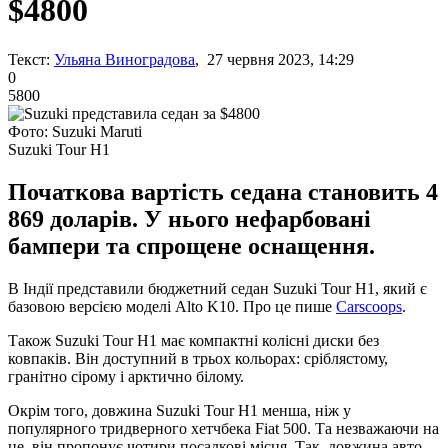
$4800
Текст:
Ульяна Виноградова
, 27 червня 2023, 14:29
0
5800
Фото: Suzuki Maruti
Suzuki Tour H1
Початкова вартість седана становить 4
869 доларів. У нього нефарбовані
бампери та спрощене оснащення.
В Індії представили бюджетний седан Suzuki Tour H1, який є
базовою версією моделі Alto K10. Про це пише
Carscoops
.
Також Suzuki Tour H1 має компактні колісні диски без
ковпаків. Він доступний в трьох кольорах: сріблястому,
гранітно сірому і арктично білому.
Окрім того, довжина Suzuki Tour H1 менша, ніж у
популярного тридверного хетчбека Fiat 500. Та незважаючи на
це, він пропонує чотири посадкові місця. Так, довжина авто -