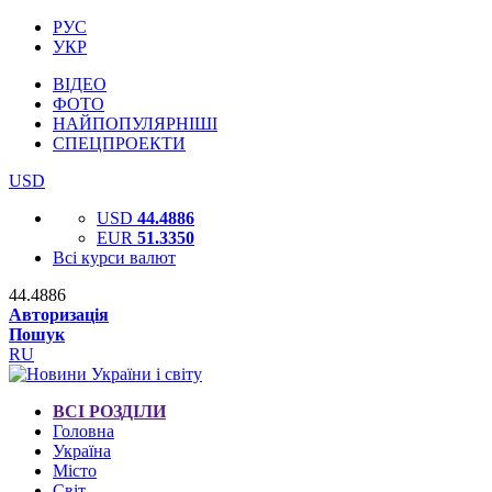
РУС
УКР
ВІДЕО
ФОТО
НАЙПОПУЛЯРНІШІ
СПЕЦПРОЕКТИ
USD
USD
44.4886
EUR
51.3350
Всі курси валют
44.4886
Авторизація
Пошук
RU
ВСІ РОЗДІЛИ
Головна
Україна
Місто
Світ