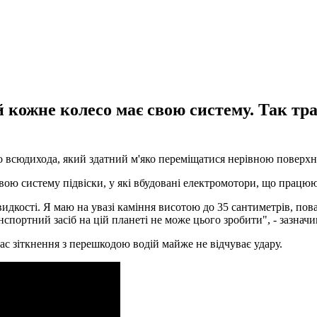
ій кожне колесо має свою систему. Так тр
 всюдихода, який здатний м'яко переміщатися нерівною поверхнею
свою систему підвіски, у які вбудовані електромотори, що працю
дкості. Я маю на увазі каміння висотою до 35 сантиметрів, пов
портний засіб на цій планеті не може цього зробити", - зазначи
час зіткнення з перешкодою водій майже не відчуває удару.