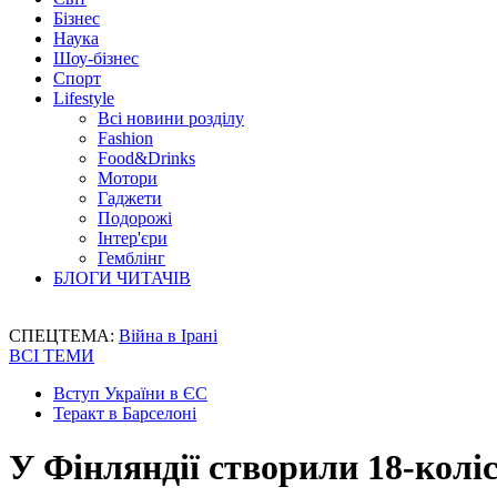
Бізнес
Наука
Шоу-бізнес
Спорт
Lifestyle
Всі новини розділу
Fashion
Food&Drinks
Мотори
Гаджети
Подорожі
Інтер'єри
Гемблінг
БЛОГИ ЧИТАЧІВ
СПЕЦТЕМА:
Війна в Ірані
ВСІ ТЕМИ
Вступ України в ЄС
Теракт в Барселоні
У Фінляндії створили 18-колі