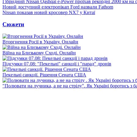
Гібридний Nissan Qashqai e-Power проїхав рекордні 2000 км на
Новий доступний електропікап Ford назвали Fathom
Nissan показав новий кросовер NX7 у Китаї
Сюжети
Вторгнення Росії в Україну. Онлайн
Війна на Близькому Сході. Онлайн
Підсумки 07.08: "Пекельні" санкції і "парад" дронів
Пекельні санкції. Рішення Сената США
"Полювати на лучника, а не на стрілу". Як Україні боротись з 