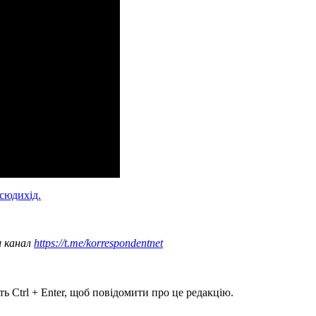
сюдихід.
ш канал
https://t.me/korrespondentnet
ь Ctrl + Enter, щоб повідомити про це редакцію.