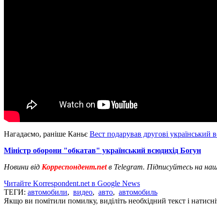
Нагадаємо, раніше Каньє
Вест подарував другові український в
Міністр оборони "обкатав" український всюдихід Богун
Новини від
Корреспондент.net
в Telegram. Підписуйтесь на на
Читайте Korrespondent.net в Google News
ТЕГИ:
автомобили
,
видео
,
авто
,
автомобиль
Якщо ви помітили помилку, виділіть необхідний текст і натисніт