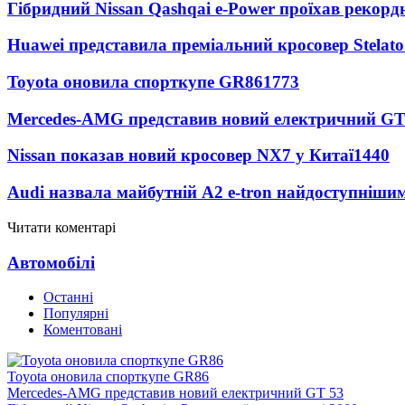
Гібридний Nissan Qashqai e-Power проїхав рекорд
Huawei представила преміальний кросовер Stelat
Toyota оновила спорткупе GR86
1773
Mercedes-AMG представив новий електричний GT
Nissan показав новий кросовер NX7 у Китаї
1440
Audi назвала майбутній A2 e-tron найдоступніши
Читати коментарі
Автомобілі
Останні
Популярні
Коментовані
Toyota оновила спорткупе GR86
Mercedes-AMG представив новий електричний GT 53