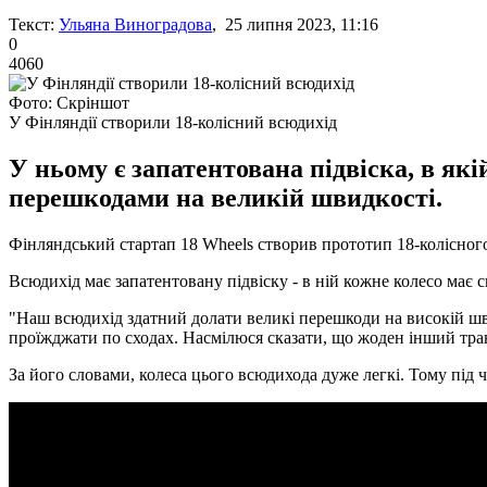
Текст:
Ульяна Виноградова
, 25 липня 2023, 11:16
0
4060
Фото: Скріншот
У Фінляндії створили 18-колісний всюдихід
У ньому є запатентована підвіска, в як
перешкодами на великій швидкості.
Фінляндський стартап 18 Wheels створив прототип 18-колісного
Всюдихід має запатентовану підвіску - в ній кожне колесо має 
"Наш всюдихід здатний долати великі перешкоди на високій шви
проїжджати по сходах. Насмілюся сказати, що жоден інший транс
За його словами, колеса цього всюдихода дуже легкі. Тому під 