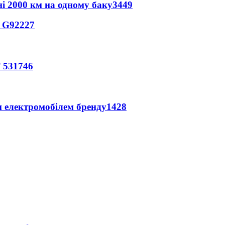
ні 2000 км на одному баку
3449
o G9
2227
 53
1746
м електромобілем бренду
1428