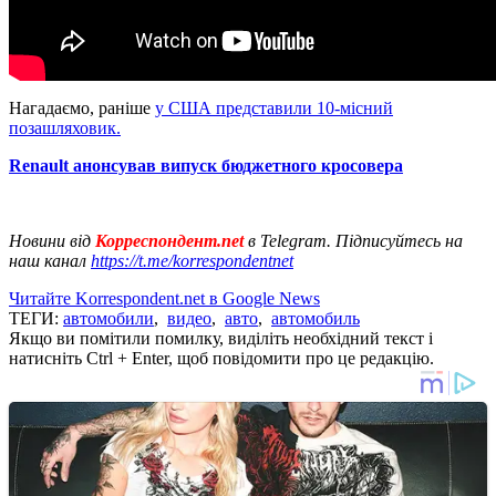
Нагадаємо, раніше
у США представили 10-місний
позашляховик.
Renault анонсував випуск бюджетного кросовера
Новини від
Корреспондент.net
в Telegram. Підписуйтесь на
наш канал
https://t.me/korrespondentnet
Читайте Korrespondent.net в Google News
ТЕГИ:
автомобили
,
видео
,
авто
,
автомобиль
Якщо ви помітили помилку, виділіть необхідний текст і
натисніть Ctrl + Enter, щоб повідомити про це редакцію.