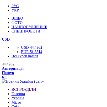
РУС
УКР
ВІДЕО
ФОТО
НАЙПОПУЛЯРНІШІ
СПЕЦПРОЕКТИ
USD
USD
44.4962
EUR
51.3814
Всі курси валют
44.4962
Авторизація
Пошук
RU
ВСІ РОЗДІЛИ
Головна
Україна
Місто
Світ