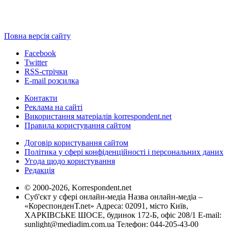
Повна версія сайту
Facebook
Twitter
RSS-стрічки
E-mail розсилка
Контакти
Реклама на сайті
Використання матеріалів korrespondent.net
Правила користування сайтом
Договір користування сайтом
Політика у сфері конфіденційності і персональних даних
Угода щодо користування
Редакція
© 2000-2026, Korrespondent.net
Суб'єкт у сфері онлайн-медіа Назва онлайн-медіа –
«КореспонденТ.net» Адреса: 02091, місто Київ,
ХАРКІВСЬКЕ ШОСЕ, будинок 172-Б, офіс 208/1 E-mail:
sunlight@mediadim.com.ua
Телефон: 044-205-43-00