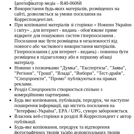
Ідентифікатор медіа – R40-06068
Використання будь-яких матеріалів, розміщених на
сайті, дозволяється за умови посилання на
Корреспондент.net.
При копіюванні матеріалів зі сторінки « Новини України
і світу» , для інтернет - видань - обов'язкове пряме
відкрите для пошукових систем гіперпосилання .
Посилання має бути розміщена в незалежності від
повного або часткового використання матеріалів.
Гіперпосилання ( для інтернет - видань) - повинна бути
розміщена в підзаголовку або в першому абзаці
матеріалу.
Новини з позначками "Думка", "Експертиза", "Заява",
"Регіони", "Гроші", "Влада", "Вибори", "Тест-драйв",
"Спецпроекти", "Промо" публікуються на правах
реклами.
Розділ Спецпроекти створюється спільно з
комерційними партнерами.
Будь яке копіювання, публікація, передрук, чи наступне
поширення інформації, що містить посилання на
"Інтерфакс-Україна", EPA / UPG, суворо забороняється.
Власник веб-сторінки в розділі Я-Корреспондент є автор
публікації.
Будь-яке копіювання, передрук та відтворення
фотографічних творів та/або аудіовізуальних творів