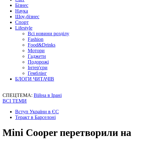
Бізнес
Наука
Шоу-бізнес
Спорт
Lifestyle
Всі новини розділу
Fashion
Food&Drinks
Мотори
Гаджети
Подорожі
Інтер'єри
Гемблінг
БЛОГИ ЧИТАЧІВ
СПЕЦТЕМА:
Війна в Ірані
ВСІ ТЕМИ
Вступ України в ЄС
Теракт в Барселоні
Mini Cooper перетворили на