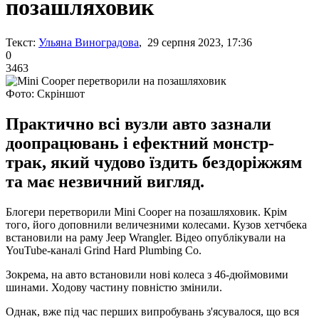
позашляховик
Текст:
Ульяна Виноградова
, 29 серпня 2023, 17:36
0
3463
Фото: Скріншот
Практично всі вузли авто зазнали
доопрацювань і ефектний монстр-
трак, який чудово їздить бездоріжжям
та має незвичний вигляд.
Блогери перетворили Mini Cooper на позашляховик. Крім
того, його доповнили величезними колесами. Кузов хетчбека
встановили на раму Jeep Wrangler. Відео опублікували на
YouTube-каналі Grind Hard Plumbing Co.
Зокрема, на авто встановили нові колеса з 46-дюймовими
шинами. Ходову частину повністю змінили.
Однак, вже під час перших випробувань з'ясувалося, що вся