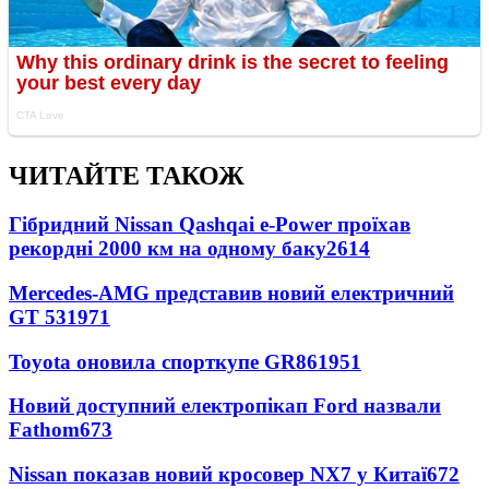
ЧИТАЙТЕ ТАКОЖ
Гібридний Nissan Qashqai e-Power проїхав
рекордні 2000 км на одному баку
2614
Mercedes-AMG представив новий електричний
GT 53
1971
Toyota оновила спорткупе GR86
1951
Новий доступний електропікап Ford назвали
Fathom
673
Nissan показав новий кросовер NX7 у Китаї
672