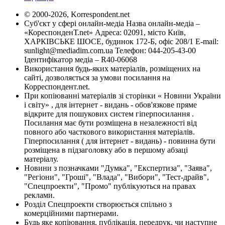
© 2000-2026, Korrespondent.net
Суб'єкт у сфері онлайн-медіа Назва онлайн-медіа –
«КореспонденТ.net» Адреса: 02091, місто Київ,
ХАРКІВСЬКЕ ШОСЕ, будинок 172-Б, офіс 208/1 E-mail:
sunlight@mediadim.com.ua
Телефон: 044-205-43-00
Ідентифікатор медіа – R40-06068
Використання будь-яких матеріалів, розміщених на
сайті, дозволяється за умови посилання на
Корреспондент.net.
При копіюванні матеріалів зі сторінки « Новини України
і світу» , для інтернет - видань - обов'язкове пряме
відкрите для пошукових систем гіперпосилання .
Посилання має бути розміщена в незалежності від
повного або часткового використання матеріалів.
Гіперпосилання ( для інтернет - видань) - повинна бути
розміщена в підзаголовку або в першому абзаці
матеріалу.
Новини з позначками "Думка", "Експертиза", "Заява",
"Регіони", "Гроші", "Влада", "Вибори", "Тест-драйв",
"Спецпроекти", "Промо" публікуються на правах
реклами.
Розділ Спецпроекти створюється спільно з
комерційними партнерами.
Будь яке копіювання, публікація, передрук, чи наступне