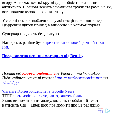
вгору. Авто має великі круглі фари, обвіс та величезне
антикрило. В основі лежить алюмінієва трубчаста рама, на яку
встановлено кузов зі склопластику.
У салоні немає оздоблення, шумоізоляції та кондиціонера.
Цифровий щиток приладів винесено на кермо-штурвал.
Суперкар продають без двигуна.
Нагадаємо, раніше було
презентовано новий рамний пікап
Fiat.
Представлено перший мотоцикл від Bentley
Новини від
Корреспондент.net
в Telegram та WhatsApp.
Підписуйтесь на наші канали
https://t.me/korrespondentnet
та
WhatsApp
Читайте Korrespondent.net в Google News
ТЕГИ:
автомобили
,
фото
,
авто
,
автомобиль
Якщо ви помітили помилку, виділіть необхідний текст і
натисніть Ctrl + Enter, щоб повідомити про це редакцію.