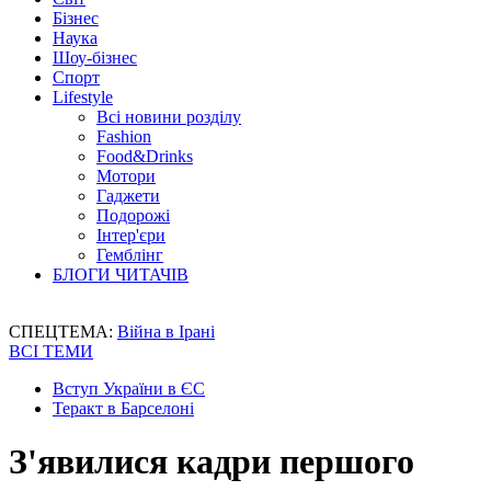
Бізнес
Наука
Шоу-бізнес
Спорт
Lifestyle
Всі новини розділу
Fashion
Food&Drinks
Мотори
Гаджети
Подорожі
Інтер'єри
Гемблінг
БЛОГИ ЧИТАЧІВ
СПЕЦТЕМА:
Війна в Ірані
ВСІ ТЕМИ
Вступ України в ЄС
Теракт в Барселоні
З'явилися кадри першого