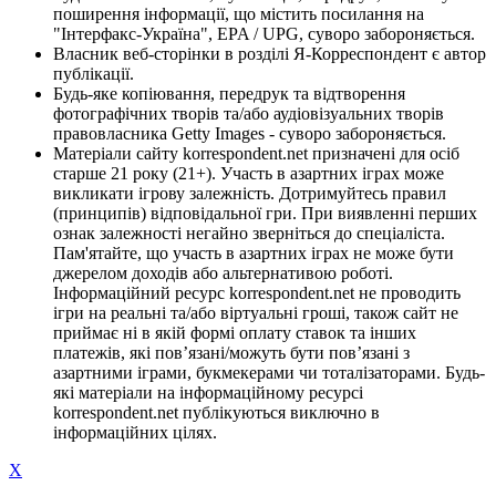
поширення інформації, що містить посилання на
"Інтерфакс-Україна", EPA / UPG, суворо забороняється.
Власник веб-сторінки в розділі Я-Корреспондент є автор
публікації.
Будь-яке копіювання, передрук та відтворення
фотографічних творів та/або аудіовізуальних творів
правовласника Getty Images - суворо забороняється.
Матеріали сайту korrespondent.net призначені для осіб
старше 21 року (21+). Участь в азартних іграх може
викликати ігрову залежність. Дотримуйтесь правил
(принципів) відповідальної гри. При виявленні перших
ознак залежності негайно зверніться до спеціаліста.
Пам'ятайте, що участь в азартних іграх не може бути
джерелом доходів або альтернативою роботі.
Інформаційний ресурс korrespondent.net не проводить
ігри на реальні та/або віртуальні гроші, також сайт не
приймає ні в якій формі оплату ставок та інших
платежів, які пов’язані/можуть бути пов’язані з
азартними іграми, букмекерами чи тоталізаторами. Будь-
які матеріали на інформаційному ресурсі
korrespondent.net публікуються виключно в
інформаційних цілях.
X