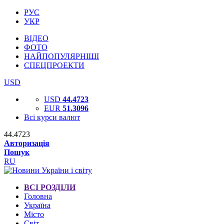
РУС
УКР
ВІДЕО
ФОТО
НАЙПОПУЛЯРНІШІ
СПЕЦПРОЕКТИ
USD
USD
44.4723
EUR
51.3096
Всі курси валют
44.4723
Авторизація
Пошук
RU
ВСІ РОЗДІЛИ
Головна
Україна
Місто
Світ