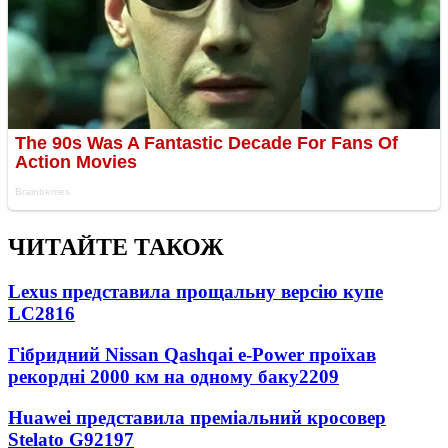
ЧИТАЙТЕ ТАКОЖ
Lexus представила прощальну версію купе
LC
2816
Гібридний Nissan Qashqai e-Power проїхав
рекордні 2000 км на одному баку
2209
Huawei представила преміальний кросовер
Stelato G9
2197