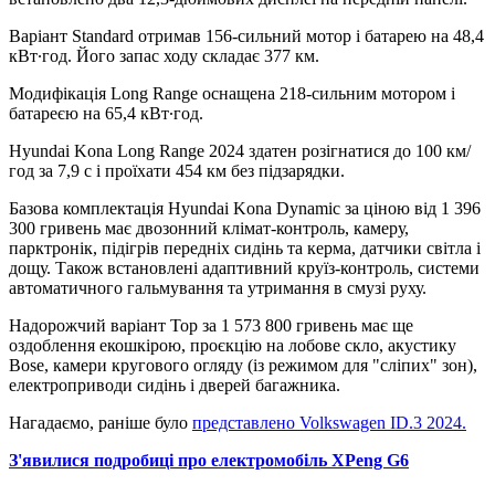
Варіант Standard отримав 156-сильний мотор і батарею на 48,4
кВт∙год. Його запас ходу складає 377 км.
Модифікація Long Range оснащена 218-сильним мотором і
батареєю на 65,4 кВт∙год.
Hyundai Kona Long Range 2024 здатен розігнатися до 100 км/
год за 7,9 с і проїхати 454 км без підзарядки.
Базова комплектація Hyundai Kona Dynamic за ціною від 1 396
300 гривень має двозонний клімат-контроль, камеру,
парктронік, підігрів передніх сидінь та керма, датчики світла і
дощу. Також встановлені адаптивний круїз-контроль, системи
автоматичного гальмування та утримання в смузі руху.
Надорожчий варіант Тор за 1 573 800 гривень має ще
оздоблення екошкірою, проєкцію на лобове скло, акустику
Bose, камери кругового огляду (із режимом для "сліпих" зон),
електроприводи сидінь і дверей багажника.
Нагадаємо, раніше було
представлено Volkswagen ID.3 2024.
З'явилися подробиці про електромобіль XPeng G6