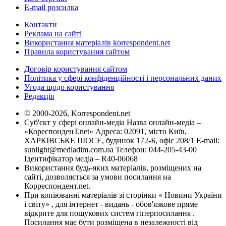
E-mail розсилка
Контакти
Реклама на сайті
Використання матеріалів korrespondent.net
Правила користування сайтом
Договір користування сайтом
Політика у сфері конфіденційності і персональних даних
Угода щодо користування
Редакція
© 2000-2026, Korrespondent.net
Суб'єкт у сфері онлайн-медіа Назва онлайн-медіа –
«КореспонденТ.net» Адреса: 02091, місто Київ,
ХАРКІВСЬКЕ ШОСЕ, будинок 172-Б, офіс 208/1 E-mail:
sunlight@mediadim.com.ua
Телефон: 044-205-43-00
Ідентифікатор медіа – R40-06068
Використання будь-яких матеріалів, розміщених на
сайті, дозволяється за умови посилання на
Корреспондент.net.
При копіюванні матеріалів зі сторінки « Новини України
і світу» , для інтернет - видань - обов'язкове пряме
відкрите для пошукових систем гіперпосилання .
Посилання має бути розміщена в незалежності від