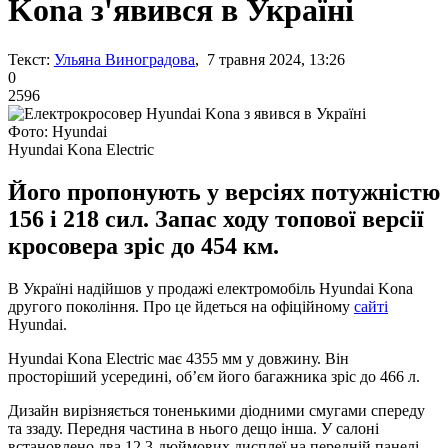
Kona з'явився в Україні
Текст:
Ульяна Виноградова
, 7 травня 2024, 13:26
0
2596
Фото: Hyundai
Нyundai Kona Electric
Його пропонують у версіях потужністю
156 і 218 сил. Запас ходу топової версії
кросовера зріс до 454 км.
В Україні надійшов у продажі електромобіль Hyundai Kona
другого покоління. Про це йдеться на офіційному
сайті
Hyundai.
Нyundai Kona Electric має 4355 мм у довжину. Він
просторіший усередині, об’єм його багажника зріс до 466 л.
Дизайн вирізняється тоненькими діодними смугами спереду
та ззаду. Передня частина в нього дещо інша. У салоні
встановлено два 12,3-дюймових дисплеї на передній панелі.