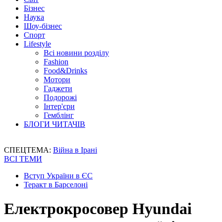
Бізнес
Наука
Шоу-бізнес
Спорт
Lifestyle
Всі новини розділу
Fashion
Food&Drinks
Мотори
Гаджети
Подорожі
Інтер'єри
Гемблінг
БЛОГИ ЧИТАЧІВ
СПЕЦТЕМА:
Війна в Ірані
ВСІ ТЕМИ
Вступ України в ЄС
Теракт в Барселоні
Електрокросовер Hyundai