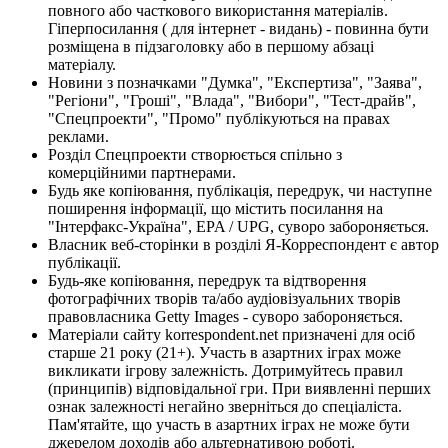
повного або часткового використання матеріалів.
Гіперпосилання ( для інтернет - видань) - повинна бути
розміщена в підзаголовку або в першому абзаці
матеріалу.
Новини з позначками "Думка", "Експертиза", "Заява",
"Регіони", "Гроші", "Влада", "Вибори", "Тест-драйв",
"Спецпроекти", "Промо" публікуються на правах
реклами.
Розділ Спецпроекти створюється спільно з
комерційними партнерами.
Будь яке копіювання, публікація, передрук, чи наступне
поширення інформації, що містить посилання на
"Інтерфакс-Україна", EPA / UPG, суворо забороняється.
Власник веб-сторінки в розділі Я-Корреспондент є автор
публікації.
Будь-яке копіювання, передрук та відтворення
фотографічних творів та/або аудіовізуальних творів
правовласника Getty Images - суворо забороняється.
Матеріали сайту korrespondent.net призначені для осіб
старше 21 року (21+). Участь в азартних іграх може
викликати ігрову залежність. Дотримуйтесь правил
(принципів) відповідальної гри. При виявленні перших
ознак залежності негайно зверніться до спеціаліста.
Пам'ятайте, що участь в азартних іграх не може бути
джерелом доходів або альтернативою роботі.