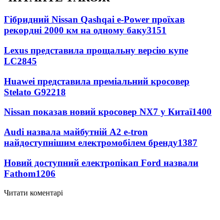
Гібридний Nissan Qashqai e-Power проїхав
рекордні 2000 км на одному баку
3151
Lexus представила прощальну версію купе
LC
2845
Huawei представила преміальний кросовер
Stelato G9
2218
Nissan показав новий кросовер NX7 у Китаї
1400
Audi назвала майбутній A2 e-tron
найдоступнішим електромобілем бренду
1387
Новий доступний електропікап Ford назвали
Fathom
1206
Читати коментарі