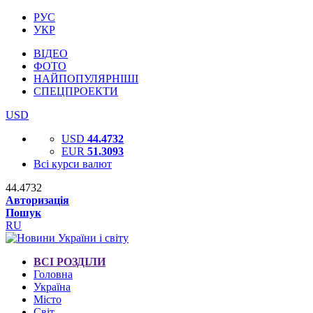
РУС
УКР
ВІДЕО
ФОТО
НАЙПОПУЛЯРНІШІ
СПЕЦПРОЕКТИ
USD
USD
44.4732
EUR
51.3093
Всі курси валют
44.4732
Авторизація
Пошук
RU
ВСІ РОЗДІЛИ
Головна
Україна
Місто
Світ