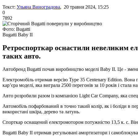
Текст:
Ульяна Виноградова
, 20 травня 2024, 15:25
0
7892
Фото: Bugatti
Bugatti Baby II
Ретроспорткар оснастили невеликим еле
таких авто.
Автобренд Bugatti почав виробництво моделі Baby II. Це - змен
Електромобіль отримав версію Type 35 Centenary Edition. Вона 
кар’єра моделі, яка виграла 2500 перегонів за 10 років і стала 
Авто розробили разом із компанією Light Car Company, яка спец
Автомобіль пофарбований в точно такий колір, як і боліди в пер
використані шкіра, дерево та латунь.
Спорткар оснащений електромотором потужністю 13,5 к. с. Він р
Bugatti Baby II отримав регульовані амортизатори і самоблокув