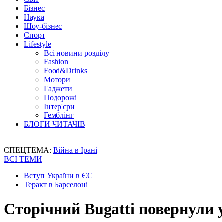
Бізнес
Наука
Шоу-бізнес
Спорт
Lifestyle
Всі новини розділу
Fashion
Food&Drinks
Мотори
Гаджети
Подорожі
Інтер'єри
Гемблінг
БЛОГИ ЧИТАЧІВ
СПЕЦТЕМА:
Війна в Ірані
ВСІ ТЕМИ
Вступ України в ЄС
Теракт в Барселоні
Сторічний Bugatti повернули 