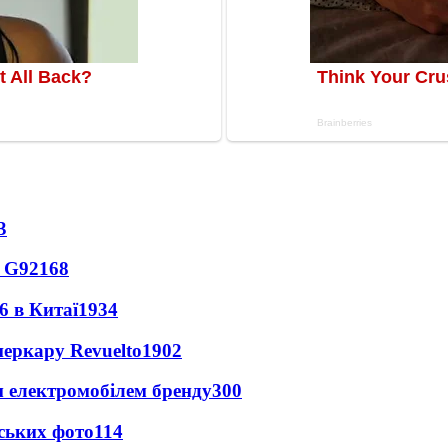
3
o G9
2168
6 в Китаї
1934
перкару Revuelto
1902
м електромобілем бренду
300
ських фото
114