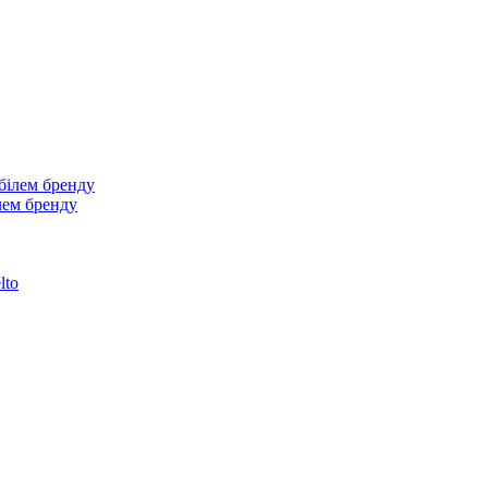
лем бренду
lto