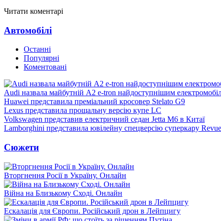
Читати коментарі
Автомобілі
Останні
Популярні
Коментовані
Audi назвала майбутній A2 e-tron найдоступнішим електромобі
Huawei представила преміальний кросовер Stelato G9
Lexus представила прощальну версію купе LC
Volkswagen представив електричний седан Jetta M6 в Китаї
Lamborghini представила ювілейну спецверсію суперкару Revue
Сюжети
Вторгнення Росії в Україну. Онлайн
Війна на Близькому Сході. Онлайн
Ескалація для Європи. Російський дрон в Лейпцигу