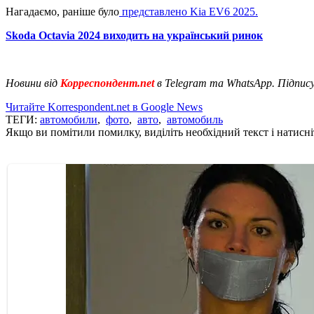
Нагадаємо, раніше було
представлено Kia EV6 2025.
Skoda Octavia 2024 виходить на український ринок
Новини від
Корреспондент.net
в Telegram та WhatsApp. Підпис
Читайте Korrespondent.net в Google News
ТЕГИ:
автомобили
,
фото
,
авто
,
автомобиль
Якщо ви помітили помилку, виділіть необхідний текст і натисніт