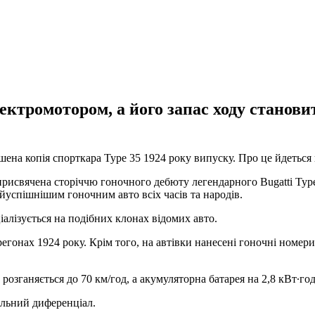
ктромотором, а його запас ходу станови
шена копія спорткара Type 35 1924 року випуску. Про це йдеться
присвячена сторіччю гоночного дебюту легендарного Bugatti Type
найуспішнішим гоночним авто всіх часів та народів.
іалізується на подібних клонах відомих авто.
егонах 1924 року. Крім того, на автівки нанесені гоночні номери
озганяється до 70 км/год, а акумуляторна батарея на 2,8 кВт∙год
альний диференціал.