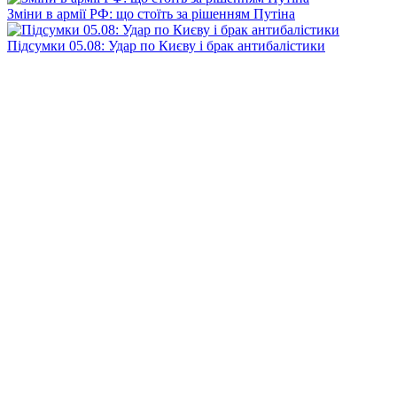
Зміни в армії РФ: що стоїть за рішенням Путіна
Підсумки 05.08: Удар по Києву і брак антибалістики