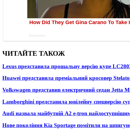
ЧИТАЙТЕ ТАКОЖ
Lexus представила прощальну версію купе LC
280
Huawei представила преміальний кросовер Stelat
Volkswagen представив електричний седан Jetta M
Lamborghini представила ювілейну спецверсію су
Audi назвала майбутній A2 e-tron найдоступніши
Нове покоління Kia Sportage помітили на шпигун