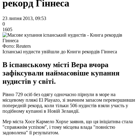
рекорд Гіннеса
23 липня 2013, 09:53
0
1605
Фото: Reuters
Іспанські нудисти увійшли до Книги рекордів Гіннеса
В іспанському місті Вера вчора
зафіксували наймасовіше купання
нудистів у світі.
Рівно 729 осіб без одягу одночасно пірнули в море на
місцевому пляжі El Playazo, зі значним запасом перевершивши
попередній рекорд, коли тільки 506 нудистів взяли участь у
подібному купанні в Новій Зеландії.
Мер міста Хосе Кармело Хорхе заявив, що ця ініціатива стала
"справжнім успіхом", і тому місцева влада "повністю
задоволена" її результатом.