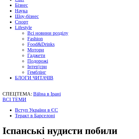
Бізнес
Наука
Шоу-бізнес
Спорт
Lifestyle
Всі новини розділу
Fashion
Food&Drinks
Мотори
Гаджети
Подорожі
Інтер'єри
Гемблінг
БЛОГИ ЧИТАЧІВ
СПЕЦТЕМА:
Війна в Ірані
ВСІ ТЕМИ
Вступ України в ЄС
Теракт в Барселоні
Іспанські нудисти побили