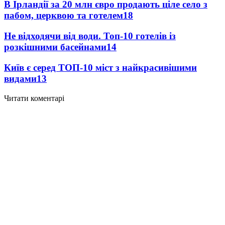
В Ірландії за 20 млн євро продають ціле село з
пабом, церквою та готелем
18
Не відходячи від води. Топ-10 готелів із
розкішними басейнами
14
Київ є серед ТОП-10 міст з найкрасивішими
видами
13
Читати коментарі