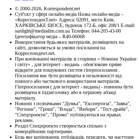
© 2000-2026, Korrespondent.net
Суб'єкт у сфері онлайн-медіа Назва онлайн-медіа –
«КореспонденТ.net» Адреса: 02091, місто Київ,
ХАРКІВСЬКЕ ШОСЕ, будинок 172-Б, офіс 208/1 E-mail:
sunlight@mediadim.com.ua
Телефон: 044-205-43-00
Ідентифікатор медіа – R40-06068
Використання будь-яких матеріалів, розміщених на
сайті, дозволяється за умови посилання на
Корреспондент.net.
При копіюванні матеріалів зі сторінки « Новини України
і світу» , для інтернет - видань - обов'язкове пряме
відкрите для пошукових систем гіперпосилання .
Посилання має бути розміщена в незалежності від
повного або часткового використання матеріалів.
Гіперпосилання ( для інтернет - видань) - повинна бути
розміщена в підзаголовку або в першому абзаці
матеріалу.
Новини з позначками "Думка", "Експертиза", "Заява",
"Регіони", "Гроші", "Влада", "Вибори", "Тест-драйв",
"Спецпроекти", "Промо" публікуються на правах
реклами.
Розділ Спецпроекти створюється спільно з
комерційними партнерами.
Будь яке копіювання, публікація, передрук, чи наступне