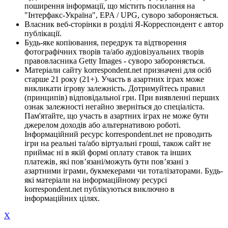
поширення інформації, що містить посилання на
"Інтерфакс-Україна", EPA / UPG, суворо забороняється.
Власник веб-сторінки в розділі Я-Корреспондент є автор
публікації.
Будь-яке копіювання, передрук та відтворення
фотографічних творів та/або аудіовізуальних творів
правовласника Getty Images - суворо забороняється.
Матеріали сайту korrespondent.net призначені для осіб
старше 21 року (21+). Участь в азартних іграх може
викликати ігрову залежність. Дотримуйтесь правил
(принципів) відповідальної гри. При виявленні перших
ознак залежності негайно зверніться до спеціаліста.
Пам'ятайте, що участь в азартних іграх не може бути
джерелом доходів або альтернативою роботі.
Інформаційний ресурс korrespondent.net не проводить
ігри на реальні та/або віртуальні гроші, також сайт не
приймає ні в якій формі оплату ставок та інших
платежів, які пов’язані/можуть бути пов’язані з
азартними іграми, букмекерами чи тоталізаторами. Будь-
які матеріали на інформаційному ресурсі
korrespondent.net публікуються виключно в
інформаційних цілях.
X