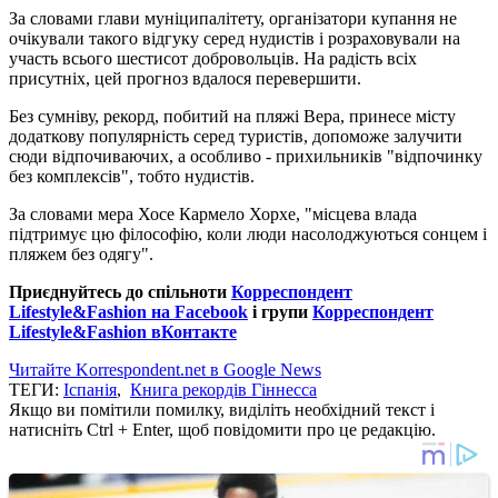
За словами глави муніципалітету, організатори купання не
очікували такого відгуку серед нудистів і розраховували на
участь всього шестисот добровольців. На радість всіх
присутніх, цей прогноз вдалося перевершити.
Без сумніву, рекорд, побитий на пляжі Вера, принесе місту
додаткову популярність серед туристів, допоможе залучити
сюди відпочиваючих, а особливо - прихильників "відпочинку
без комплексів", тобто нудистів.
За словами мера Хосе Кармело Хорхе, "місцева влада
підтримує цю філософію, коли люди насолоджуються сонцем і
пляжем без одягу".
Приєднуйтесь до спільноти
Корреспондент
Lifestyle&Fashion на Facebook
і групи
Корреспондент
Lifestyle&Fashion вКонтакте
Читайте Korrespondent.net в Google News
ТЕГИ:
Іспанія
,
Книга рекордів Гіннесса
Якщо ви помітили помилку, виділіть необхідний текст і
натисніть Ctrl + Enter, щоб повідомити про це редакцію.