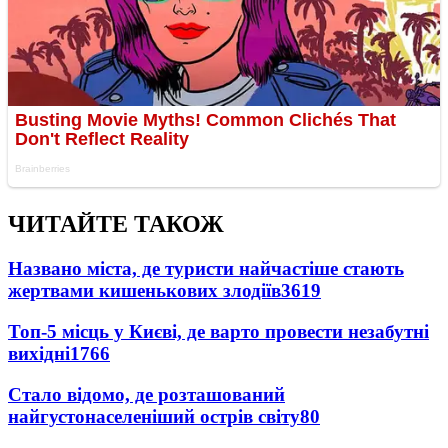
ЧИТАЙТЕ ТАКОЖ
Названо міста, де туристи найчастіше стають
жертвами кишенькових злодіїв
3619
Топ-5 місць у Києві, де варто провести незабутні
вихідні
1766
Стало відомо, де розташований
найгустонаселеніший острів світу
80