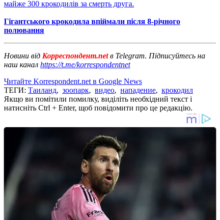
майже 300 крокодилів за смерть друга.
Гігантського крокодила впіймали після 8-річного
полювання
Новини від
Корреспондент.net
в Telegram. Підписуйтесь на
наш канал
https://t.me/korrespondentnet
Читайте Korrespondent.net в Google News
ТЕГИ:
Таиланд
,
зоопарк
,
видео
,
нападение
,
крокодил
Якщо ви помітили помилку, виділіть необхідний текст і
натисніть Ctrl + Enter, щоб повідомити про це редакцію.