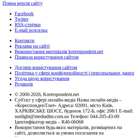
Повна версія сайту
Facebook
Twitter
RSS-стрічки
E-mail розсилка
Контакти
Реклама на сайті
Використання матеріалів korrespondent.net
Правила користування сайтом
Договір користування сайтом
Політика у сфері конфіденційності і персональних даних
Угода щодо користування
Редакція
© 2000-2026, Korrespondent.net
Суб'єкт у сфері онлайн-медіа Назва онлайн-медіа –
«КореспонденТ.net» Адреса: 02091, місто Київ,
ХАРКІВСЬКЕ ШОСЕ, будинок 172-Б, офіс 208/1 E-mail:
sunlight@mediadim.com.ua
Телефон: 044-205-43-00
Ідентифікатор медіа – R40-06068
Використання будь-яких матеріалів, розміщених на
сайті, дозволяється за умови посилання на