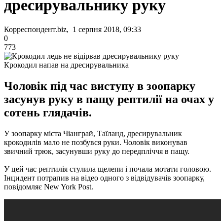
дресирувальнику руку
Корреспондент.biz, 1 серпня 2018, 09:33
0
773
Крокодил напав на дресирувальника
Чоловік під час виступу в зоопарку
засунув руку в пащу рептилії на очах у
сотень глядачів.
У зоопарку міста Чіанграй, Таїланд, дресирувальник
крокодилів мало не позбувся руки.
Чоловік виконував
звичний трюк, засунувши руку до передпліччя в пащу.
У цей час рептилія стулила щелепи і почала мотати головою.
Інцидент потрапив на відео одного з відвідувачів зоопарку,
повідомляє New York Post.