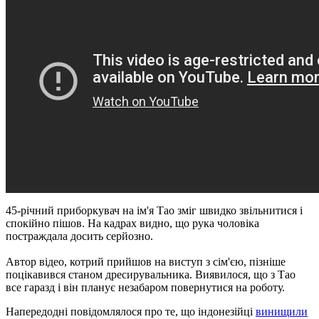
45-річний приборкувач на ім'я Тао зміг швидко звільнитися і
спокійно пішов.
На кадрах видно, що рука чоловіка
постраждала досить серйозно.
Автор відео, котрий прийшов на виступ з сім'єю, пізніше
поцікавився станом дресирувальника.
Виявилося, що з Тао
все гаразд і він планує незабаром повернутися на роботу.
Напередодні повідомлялося про те, що індонезійці
винищили