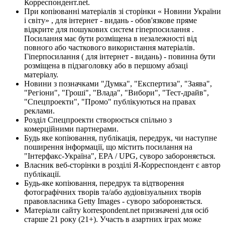
Корреспондент.net.
При копіюванні матеріалів зі сторінки « Новини України
і світу» , для інтернет - видань - обов'язкове пряме
відкрите для пошукових систем гіперпосилання .
Посилання має бути розміщена в незалежності від
повного або часткового використання матеріалів.
Гіперпосилання ( для інтернет - видань) - повинна бути
розміщена в підзаголовку або в першому абзаці
матеріалу.
Новини з позначками "Думка", "Експертиза", "Заява",
"Регіони", "Гроші", "Влада", "Вибори", "Тест-драйв",
"Спецпроекти", "Промо" публікуються на правах
реклами.
Розділ Спецпроекти створюється спільно з
комерційними партнерами.
Будь яке копіювання, публікація, передрук, чи наступне
поширення інформації, що містить посилання на
"Інтерфакс-Україна", EPA / UPG, суворо забороняється.
Власник веб-сторінки в розділі Я-Корреспондент є автор
публікації.
Будь-яке копіювання, передрук та відтворення
фотографічних творів та/або аудіовізуальних творів
правовласника Getty Images - суворо забороняється.
Матеріали сайту korrespondent.net призначені для осіб
старше 21 року (21+). Участь в азартних іграх може