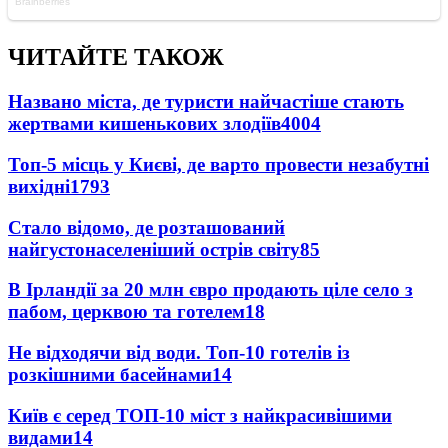
ЧИТАЙТЕ ТАКОЖ
Названо міста, де туристи найчастіше стають
жертвами кишенькових злодіїв
4004
Топ-5 місць у Києві, де варто провести незабутні
вихідні
1793
Стало відомо, де розташований
найгустонаселеніший острів світу
85
В Ірландії за 20 млн євро продають ціле село з
пабом, церквою та готелем
18
Не відходячи від води. Топ-10 готелів із
розкішними басейнами
14
Київ є серед ТОП-10 міст з найкрасивішими
видами
14