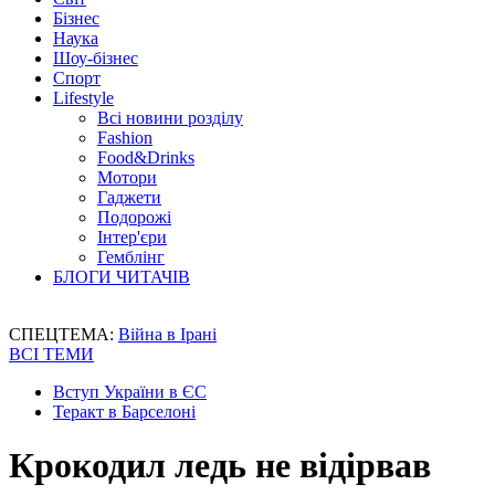
Бізнес
Наука
Шоу-бізнес
Спорт
Lifestyle
Всі новини розділу
Fashion
Food&Drinks
Мотори
Гаджети
Подорожі
Інтер'єри
Гемблінг
БЛОГИ ЧИТАЧІВ
СПЕЦТЕМА:
Війна в Ірані
ВСІ ТЕМИ
Вступ України в ЄС
Теракт в Барселоні
Крокодил ледь не відірвав