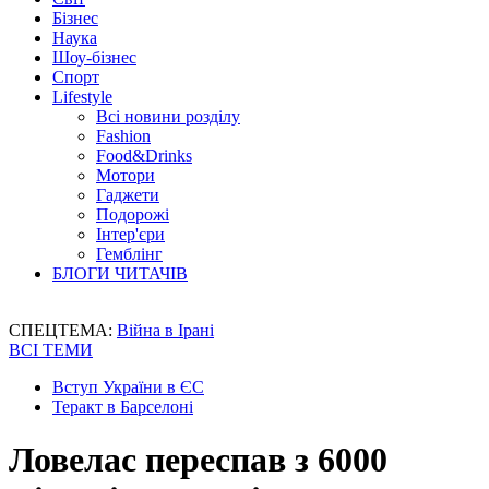
Бізнес
Наука
Шоу-бізнес
Спорт
Lifestyle
Всі новини розділу
Fashion
Food&Drinks
Мотори
Гаджети
Подорожі
Інтер'єри
Гемблінг
БЛОГИ ЧИТАЧІВ
СПЕЦТЕМА:
Війна в Ірані
ВСІ ТЕМИ
Вступ України в ЄС
Теракт в Барселоні
Ловелас переспав з 6000