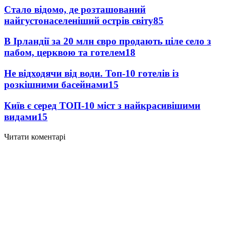
Стало відомо, де розташований
найгустонаселеніший острів світу
85
В Ірландії за 20 млн євро продають ціле село з
пабом, церквою та готелем
18
Не відходячи від води. Топ-10 готелів із
розкішними басейнами
15
Київ є серед ТОП-10 міст з найкрасивішими
видами
15
Читати коментарі