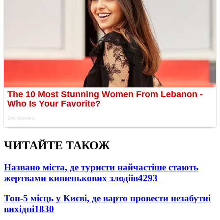
ЧИТАЙТЕ ТАКОЖ
Названо міста, де туристи найчастіше стають
жертвами кишенькових злодіїв
4293
Топ-5 місць у Києві, де варто провести незабутні
вихідні
1830