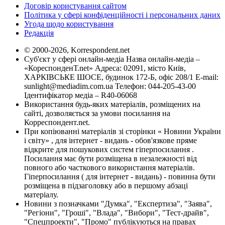
Договір користування сайтом
Політика у сфері конфіденційності і персональних даних
Угода щодо користування
Редакція
© 2000-2026, Korrespondent.net
Суб'єкт у сфері онлайн-медіа Назва онлайн-медіа –
«КореспонденТ.net» Адреса: 02091, місто Київ,
ХАРКІВСЬКЕ ШОСЕ, будинок 172-Б, офіс 208/1 E-mail:
sunlight@mediadim.com.ua
Телефон: 044-205-43-00
Ідентифікатор медіа – R40-06068
Використання будь-яких матеріалів, розміщених на
сайті, дозволяється за умови посилання на
Корреспондент.net.
При копіюванні матеріалів зі сторінки « Новини України
і світу» , для інтернет - видань - обов'язкове пряме
відкрите для пошукових систем гіперпосилання .
Посилання має бути розміщена в незалежності від
повного або часткового використання матеріалів.
Гіперпосилання ( для інтернет - видань) - повинна бути
розміщена в підзаголовку або в першому абзаці
матеріалу.
Новини з позначками "Думка", "Експертиза", "Заява",
"Регіони", "Гроші", "Влада", "Вибори", "Тест-драйв",
"Спецпроекти", "Промо" публікуються на правах