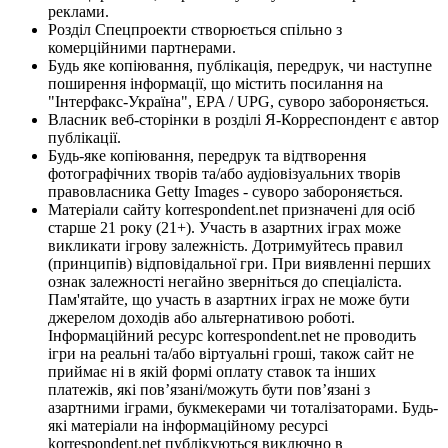
реклами.
Розділ Спецпроекти створюється спільно з
комерційними партнерами.
Будь яке копіювання, публікація, передрук, чи наступне
поширення інформації, що містить посилання на
"Інтерфакс-Україна", EPA / UPG, суворо забороняється.
Власник веб-сторінки в розділі Я-Корреспондент є автор
публікації.
Будь-яке копіювання, передрук та відтворення
фотографічних творів та/або аудіовізуальних творів
правовласника Getty Images - суворо забороняється.
Матеріали сайту korrespondent.net призначені для осіб
старше 21 року (21+). Участь в азартних іграх може
викликати ігрову залежність. Дотримуйтесь правил
(принципів) відповідальної гри. При виявленні перших
ознак залежності негайно зверніться до спеціаліста.
Пам'ятайте, що участь в азартних іграх не може бути
джерелом доходів або альтернативою роботі.
Інформаційний ресурс korrespondent.net не проводить
ігри на реальні та/або віртуальні гроші, також сайт не
приймає ні в якій формі оплату ставок та інших
платежів, які пов’язані/можуть бути пов’язані з
азартними іграми, букмекерами чи тоталізаторами. Будь-
які матеріали на інформаційному ресурсі
korrespondent.net публікуються виключно в