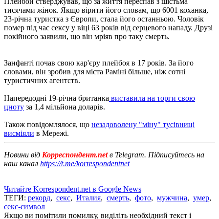
Плейбой стверджував, що за життя переспав з шістьма
тисячами жінок. Якщо вірити його словам, що 6001 коханка,
23-річна туристка з Європи, стала його останньою. Чоловік
помер під час сексу у віці 63 років від серцевого нападу. Друзі
покійного заявили, що він мріяв про таку смерть.
Занфанті почав свою кар'єру плейбоя в 17 років. За його
словами, він зробив для міста Раміні більше, ніж сотні
туристичних агентств.
Напередодні 19-річна британка
виставила на торги свою
цноту
за 1,4 мільйона доларів.
Також повідомлялося, що
незадоволену "міну" тусівниці
висміяли
в Мережі.
Новини від
Корреспондент.net
в Telegram. Підписуйтесь на
наш канал
https://t.me/korrespondentnet
Читайте Korrespondent.net в Google News
ТЕГИ:
рекорд
,
секс
,
Италия
,
смерть
,
фото
,
мужчина
,
умер
,
секс-символ
Якщо ви помітили помилку, виділіть необхідний текст і