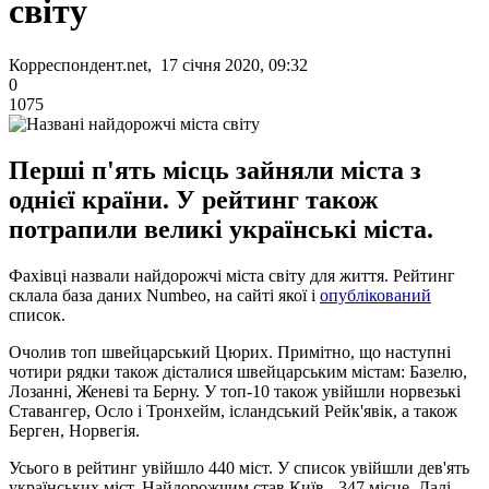
світу
Корреспондент.net, 17 січня 2020, 09:32
0
1075
Перші п'ять місць зайняли міста з
однієї країни. У рейтинг також
потрапили великі українські міста.
Фахівці назвали найдорожчі міста світу для життя. Рейтинг
склала база даних Numbeo, на сайті якої і
опублікований
список.
Очолив топ швейцарський Цюрих. Примітно, що наступні
чотири рядки також дісталися швейцарським містам: Базелю,
Лозанні, Женеві та Берну. У топ-10 також увійшли норвезькі
Ставангер, Осло і Тронхейм, ісландський Рейк'явік, а також
Берген, Норвегія.
Усього в рейтинг увійшло 440 міст. У список увійшли дев'ять
українських міст. Найдорожчим став Київ - 347 місце. Далі