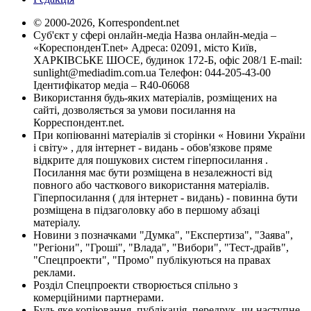
© 2000-2026, Korrespondent.net
Суб'єкт у сфері онлайн-медіа Назва онлайн-медіа –
«КореспонденТ.net» Адреса: 02091, місто Київ,
ХАРКІВСЬКЕ ШОСЕ, будинок 172-Б, офіс 208/1 E-mail:
sunlight@mediadim.com.ua
Телефон: 044-205-43-00
Ідентифікатор медіа – R40-06068
Використання будь-яких матеріалів, розміщених на
сайті, дозволяється за умови посилання на
Корреспондент.net.
При копіюванні матеріалів зі сторінки « Новини України
і світу» , для інтернет - видань - обов'язкове пряме
відкрите для пошукових систем гіперпосилання .
Посилання має бути розміщена в незалежності від
повного або часткового використання матеріалів.
Гіперпосилання ( для інтернет - видань) - повинна бути
розміщена в підзаголовку або в першому абзаці
матеріалу.
Новини з позначками "Думка", "Експертиза", "Заява",
"Регіони", "Гроші", "Влада", "Вибори", "Тест-драйв",
"Спецпроекти", "Промо" публікуються на правах
реклами.
Розділ Спецпроекти створюється спільно з
комерційними партнерами.
Будь яке копіювання, публікація, передрук, чи наступне