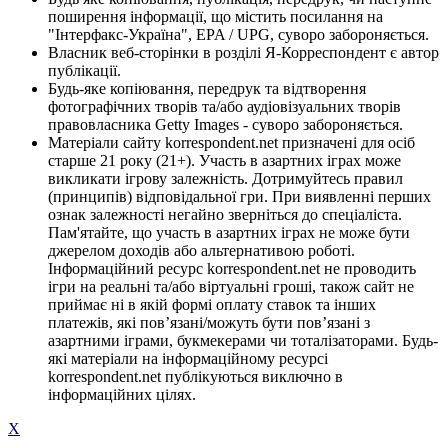
поширення інформації, що містить посилання на
"Інтерфакс-Україна", EPA / UPG, суворо забороняється.
Власник веб-сторінки в розділі Я-Корреспондент є автор
публікації.
Будь-яке копіювання, передрук та відтворення
фотографічних творів та/або аудіовізуальних творів
правовласника Getty Images - суворо забороняється.
Матеріали сайту korrespondent.net призначені для осіб
старше 21 року (21+). Участь в азартних іграх може
викликати ігрову залежність. Дотримуйтесь правил
(принципів) відповідальної гри. При виявленні перших
ознак залежності негайно зверніться до спеціаліста.
Пам'ятайте, що участь в азартних іграх не може бути
джерелом доходів або альтернативою роботі.
Інформаційний ресурс korrespondent.net не проводить
ігри на реальні та/або віртуальні гроші, також сайт не
приймає ні в якій формі оплату ставок та інших
платежів, які пов’язані/можуть бути пов’язані з
азартними іграми, букмекерами чи тоталізаторами. Будь-
які матеріали на інформаційному ресурсі
korrespondent.net публікуються виключно в
інформаційних цілях.
X