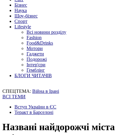
Бізнес
Наука
Шоу-бізнес
Спорт
Lifestyle
Всі новини розділу
Fashion
Food&Drinks
Мотори
Гаджети
Подорожі
Інтер'єри
Гемблінг
БЛОГИ ЧИТАЧІВ
СПЕЦТЕМА:
Війна в Ірані
ВСІ ТЕМИ
Вступ України в ЄС
Теракт в Барселоні
Названі найдорожчі міста