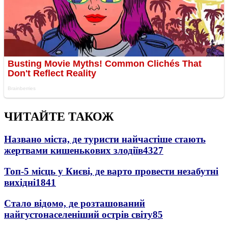
ЧИТАЙТЕ ТАКОЖ
Названо міста, де туристи найчастіше стають
жертвами кишенькових злодіїв
4327
Топ-5 місць у Києві, де варто провести незабутні
вихідні
1841
Стало відомо, де розташований
найгустонаселеніший острів світу
85