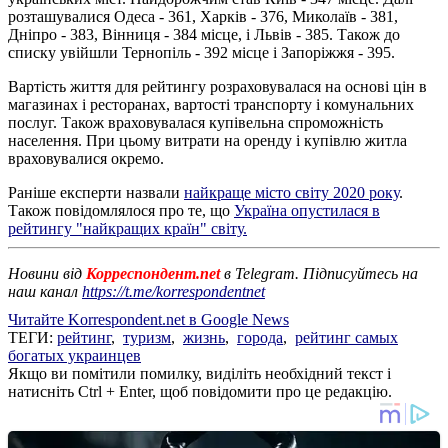
розташувалися Одеса - 361, Харків - 376, Миколаїв - 381,
Дніпро - 383, Вінниця - 384 місце, і Львів - 385. Також до
списку увійшли Тернопіль - 392 місце і Запоріжжя - 395.
Вартість життя для рейтингу розраховувалася на основі цін в
магазинах і ресторанах, вартості транспорту і комунальних
послуг. Також враховувалася купівельна спроможність
населення. При цьому витрати на оренду і купівлю житла
враховувалися окремо.
Раніше експерти назвали
найкраще місто світу 2020 року
.
Також повідомлялося про те, що
Україна опустилася в
рейтингу "найкращих країн" світу.
Новини від
Корреспондент.net
в Telegram. Підписуйтесь на
наш канал
https://t.me/korrespondentnet
Читайте Korrespondent.net в Google News
ТЕГИ:
рейтинг
,
туризм
,
жизнь
,
города
,
рейтинг самых
богатых украинцев
Якщо ви помітили помилку, виділіть необхідний текст і
натисніть Ctrl + Enter, щоб повідомити про це редакцію.