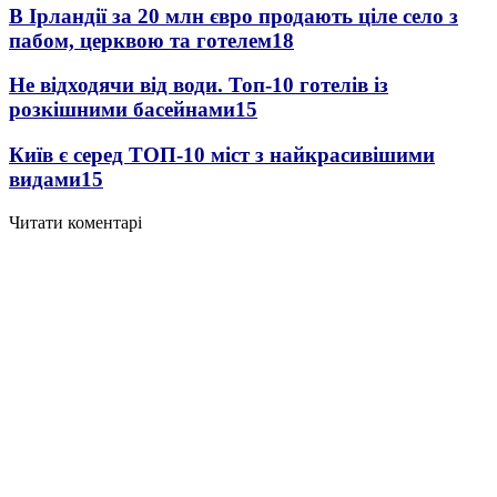
В Ірландії за 20 млн євро продають ціле село з
пабом, церквою та готелем
18
Не відходячи від води. Топ-10 готелів із
розкішними басейнами
15
Київ є серед ТОП-10 міст з найкрасивішими
видами
15
Читати коментарі