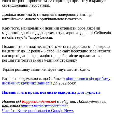
Його потрібно зробити за 72 години до прильоту в країну в
сертифікованій лабораторії.
Довідка повинна бути надана в паперовому вигляді
англійською мовою з оригінальною печаткою.
Крім того, мандрівники повинні отримати обов'язковий
медичний дозвіл від департаменту охорони здоров'я Сейшелів
на сайті
seychelles.govtas.com
.
Подання заяви платне: вартість мита на дорослого - 45 євро, а
на дитину до 12 років - 5 євро. На сайт необхідно завантажити
паспортні дані, інформацію про рейс, місце проживання,
результати тестування і медичну страховку.
Термін розгляду заяви не перевищує шести годин.
Раніше повідомлялося, що Сейшели
відмовилися від прийому
іноземних круїзних лайнерів
до 2022 року.
Названі п'ять країн, повністю відкритих для туристів
Новини від
Корреспондент.net
в Telegram. Підписуйтесь на
наш канал
https://t.me/korrespondentnet
Читайте Korrespondent.net в Google News