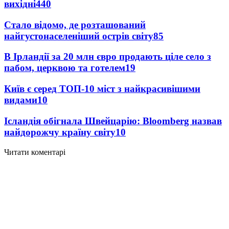
вихідні
440
Стало відомо, де розташований
найгустонаселеніший острів світу
85
В Ірландії за 20 млн євро продають ціле село з
пабом, церквою та готелем
19
Київ є серед ТОП-10 міст з найкрасивішими
видами
10
Ісландія обігнала Швейцарію: Bloomberg назвав
найдорожчу країну світу
10
Читати коментарі