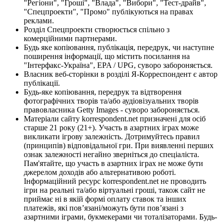
"Регіони", "Гроші", "Влада", "Вибори", "Тест-драйв",
"Спецпроекти", "Промо" публікуються на правах
реклами.
Розділ Спецпроекти створюється спільно з
комерційними партнерами.
Будь яке копіювання, публікація, передрук, чи наступне
поширення інформації, що містить посилання на
"Інтерфакс-Україна", EPA / UPG, суворо забороняється.
Власник веб-сторінки в розділі Я-Корреспондент є автор
публікації.
Будь-яке копіювання, передрук та відтворення
фотографічних творів та/або аудіовізуальних творів
правовласника Getty Images - суворо забороняється.
Матеріали сайту korrespondent.net призначені для осіб
старше 21 року (21+). Участь в азартних іграх може
викликати ігрову залежність. Дотримуйтесь правил
(принципів) відповідальної гри. При виявленні перших
ознак залежності негайно зверніться до спеціаліста.
Пам'ятайте, що участь в азартних іграх не може бути
джерелом доходів або альтернативою роботі.
Інформаційний ресурс korrespondent.net не проводить
ігри на реальні та/або віртуальні гроші, також сайт не
приймає ні в якій формі оплату ставок та інших
платежів, які пов’язані/можуть бути пов’язані з
азартними іграми, букмекерами чи тоталізаторами. Будь-