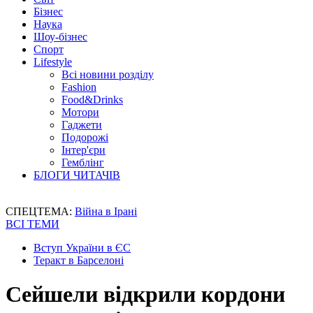
Бізнес
Наука
Шоу-бізнес
Спорт
Lifestyle
Всі новини розділу
Fashion
Food&Drinks
Мотори
Гаджети
Подорожі
Інтер'єри
Гемблінг
БЛОГИ ЧИТАЧІВ
СПЕЦТЕМА:
Війна в Ірані
ВСІ ТЕМИ
Вступ України в ЄС
Теракт в Барселоні
Сейшели відкрили кордони