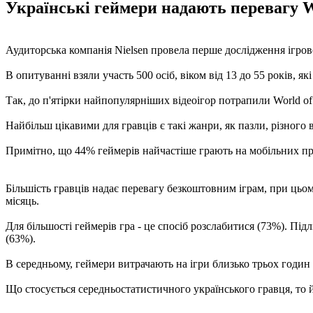
Українські геймери надають перевагу Wo
Аудиторська компанія Nielsen провела перше дослідження ігров
В опитуванні взяли участь 500 осіб, віком від 13 до 55 років, які
Так, до п'ятірки найпопулярніших відеоігор потрапили World of T
Найбільш цікавими для гравців є такі жанри, як пазли, різного
Примітно, що 44% геймерів найчастіше грають на мобільних пр
Більшість гравців надає перевагу безкоштовним іграм, при цьому
місяць.
Для більшості геймерів гра - це спосіб розслабитися (73%). Підл
(63%).
В середньому, геймери витрачають на ігри близько трьох годин у 
Що стосується середньостатистичного українського гравця, то й