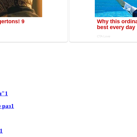
я"
1
 раз
1
1