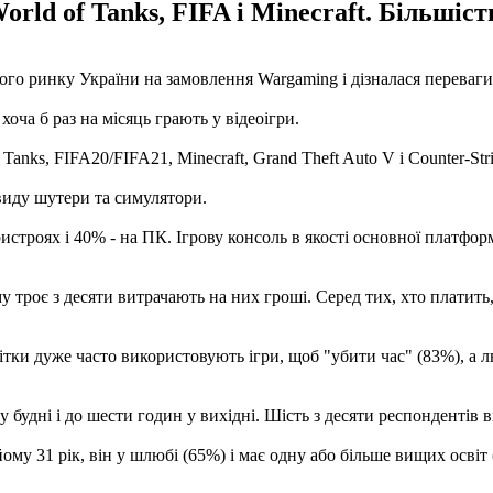
rld of Tanks, FIFA і Minecraft. Більшіст
ого ринку України на замовлення Wargaming і дізналася переваги
 хоча б раз на місяць грають у відеоігри.
anks, FIFA20/FIFA21, Minecraft, Grand Theft Auto V і Counter-Strik
 виду шутери та симулятори.
истроях і 40% - на ПК. Ігрову консоль в якості основної платф
 троє з десяти витрачають на них гроші. Серед тих, хто платить,
ітки дуже часто використовують ігри, щоб "убити час" (83%), а лю
будні і до шести годин у вихідні. Шість з десяти респондентів ві
ому 31 рік, він у шлюбі (65%) і має одну або більше вищих освіт 