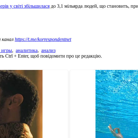
ерів у світі збільшилася
до 3,1 мільярда людей, що становить, пр
ш канал
https://t.me/korrespondentnet
 игры
,
аналитика
,
анализ
ь Ctrl + Enter, щоб повідомити про це редакцію.