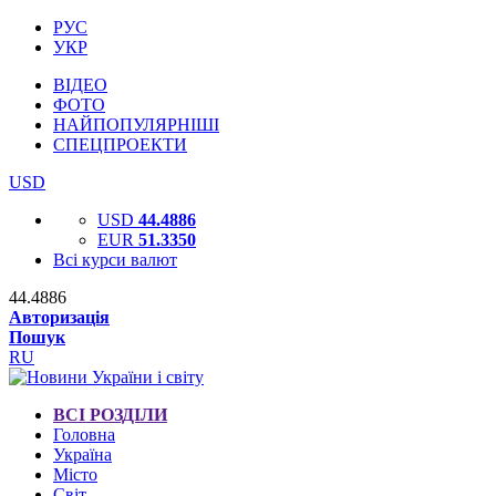
РУС
УКР
ВІДЕО
ФОТО
НАЙПОПУЛЯРНІШІ
СПЕЦПРОЕКТИ
USD
USD
44.4886
EUR
51.3350
Всі курси валют
44.4886
Авторизація
Пошук
RU
ВСІ РОЗДІЛИ
Головна
Україна
Місто
Світ