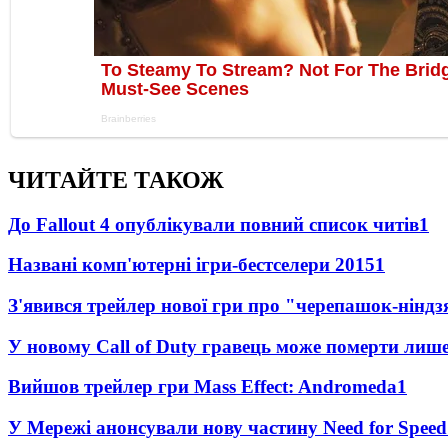
ЧИТАЙТЕ ТАКОЖ
До Fallout 4 опублікували повний список читів
1
Названі комп'ютерні ігри-бестселери 2015
1
З'явився трейлер нової гри про "черепашок-ніндз
У новому Call of Duty гравець може померти лише
Вийшов трейлер гри Mass Effect: Andromeda
1
У Мережі анонсували нову частину Need for Speed