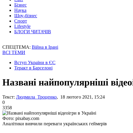
Бізнес
Наука
Шоу-бізнес
Спорт
Lifestyle
БЛОГИ ЧИТАЧІВ
СПЕЦТЕМА:
Війна в Ірані
ВСІ ТЕМИ
Вступ України в ЄС
Теракт в Барселоні
Названі найпопулярніші відео
Текст:
Людмила Троценко
, 18 лютого 2021, 15:24
0
3358
Фото: pixabay.com
Аналітики вивчили переваги українських геймерів