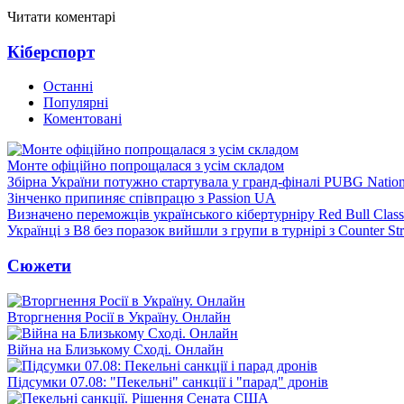
Читати коментарі
Кіберспорт
Останні
Популярні
Коментовані
Монте офіційно попрощалася з усім складом
Збірна України потужно стартувала у гранд-фіналі PUBG Natio
Зінченко припиняє співпрацю з Passion UA
Визначено переможців українського кібертурніру Red Bull Clas
Українці з B8 без поразок вийшли з групи в турнірі з Counter Str
Сюжети
Вторгнення Росії в Україну. Онлайн
Війна на Близькому Сході. Онлайн
Підсумки 07.08: "Пекельні" санкції і "парад" дронів