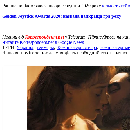
Раніше повідомлялося, що до середини 2020 року
кількість гейм
Golden Joystick Awards 2020: названа найкраща гра року
Новини від
Корреспондент.net
у Telegram. Підписуйтесь на на
Читайте Korrespondent.net в Google News
ТЕГИ:
Украина
,
геймеры
,
Компьютерная игра
,
компьютерные
Якщо ви помітили помилку, виділіть необхідний текст і натисніт