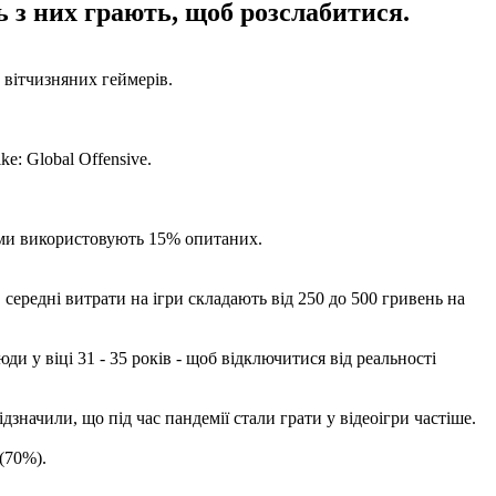
ь з них грають, щоб розслабитися.
 вітчизняних геймерів.
e: Global Offensive.
орми використовують 15% опитаних.
 середні витрати на ігри складають від 250 до 500 гривень на
ди у віці 31 - 35 років - щоб відключитися від реальності
дзначили, що під час пандемії стали грати у відеоігри частіше.
(70%).