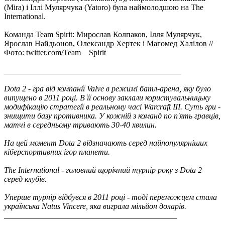
(Mira) і Іллі Мулярчука (Yatoro) була наймолодшою ​​на The
International.
Команда Team Spirit: Мирослав Колпаков, Ілля Мулярчук,
Ярослав Найдьонов, Олександр Хертек і Магомед Халілов //
Фото: twitter.com/Team__Spirit
____________________________________________
Dota 2 - гра від компанії Valve в режимі батл-арена, яку було
випущено в 2011 році. В її основу заклали користувальницьку
модифікацію стратегії в реальному часі Warcraft III. Суть гри -
знищити базу противника. У кожній з команд по п'ять гравців,
матчі в середньому тривають 30-40 хвилин.
На цей момент Dota 2 відзначають серед найпопулярніших
кіберспортивних ігор планети.
The International - головний щорічний турнір року з Dota 2
серед клубів.
Уперше турнір відбувся в 2011 році - тоді переможцем стала
українська Natus Vincere, яка виграла мільйон доларів.
___________________________________________