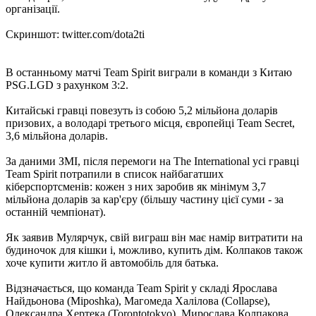
організації.
Скриншот: twitter.com/dota2ti
В останньому матчі Team Spirit виграли в команди з Китаю
PSG.LGD з рахунком 3:2.
Китайські гравці повезуть із собою 5,2 мільйона доларів
призових, а володарі третього місця, європейці Team Secret,
3,6 мільйона доларів.
За даними ЗМІ, після перемоги на The International усі гравці
Team Spirit потрапили в список найбагатших
кіберспортсменів: кожен з них заробив як мінімум 3,7
мільйона доларів за кар'єру (більшу частину цієї суми - за
останній чемпіонат).
Як заявив Мулярчук, свій виграш він має намір витратити на
будиночок для кішки і, можливо, купить дім. Колпаков також
хоче купити житло й автомобіль для батька.
Відзначається, що команда Team Spirit у складі Ярослава
Найдьонова (Miposhka), Магомеда Халілова (Collapse),
Олександра Хертека (Torontotokyo), Мирослава Колпакова