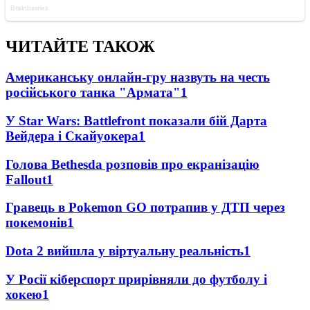
ЧИТАЙТЕ ТАКОЖ
Американську онлайн-гру назвуть на честь
російського танка "Армата"
1
У Star Wars: Battlefront показали бій Дарта
Вейдера і Скайуокера
1
Голова Bethesda розповів про екранізацію
Fallout
1
Гравець в Pokemon GO потрапив у ДТП через
покемонів
1
Dota 2 вийшла у віртуальну реальність
1
У Росії кіберспорт прирівняли до футболу і
хокею
1