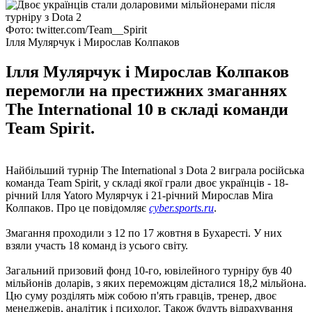
Фото: twitter.com/Team__Spirit
Ілля Мулярчук і Мирослав Колпаков
Ілля Мулярчук і Мирослав Колпаков
перемогли на престижних змаганнях
The International 10 в складі команди
Team Spirit.
Найбільший турнір The International з Dota 2 виграла російська
команда Team Spirit, у складі якої грали двоє українців - 18-
річний Ілля Yatoro Мулярчук і 21-річний Мирослав Mira
Колпаков. Про це повідомляє
cyber.sports.ru
.
Змагання проходили з 12 по 17 жовтня в Бухаресті. У них
взяли участь 18 команд із усього світу.
Загальний призовий фонд 10-го, ювілейного турніру був 40
мільйонів доларів, з яких переможцям дісталися 18,2 мільйона.
Цю суму розділять між собою п'ять гравців, тренер, двоє
менеджерів, аналітик і психолог. Також будуть відрахування