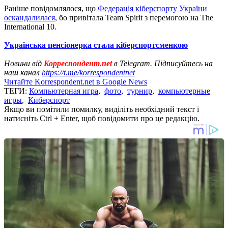
Раніше повідомлялося, що
Федерація кіберспорту України
оскандалилася
, бо привітала Team Spirit з перемогою на The
International 10.
Українська пенсіонерка стала кіберспортсменкою
Новини від
Корреспондент.net
в Telegram. Підписуйтесь на
наш канал
https://t.me/korrespondentnet
Читайте Korrespondent.net в Google News
ТЕГИ:
Компьютерная игра
,
фото
,
турнир
,
компьютерные
игры
,
Киберспорт
Якщо ви помітили помилку, виділіть необхідний текст і
натисніть Ctrl + Enter, щоб повідомити про це редакцію.