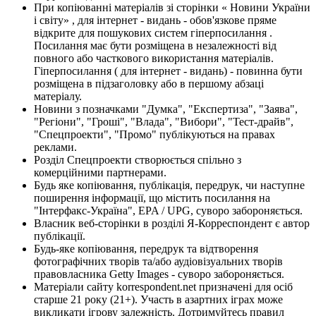
При копіюванні матеріалів зі сторінки « Новини України
і світу» , для інтернет - видань - обов'язкове пряме
відкрите для пошукових систем гіперпосилання .
Посилання має бути розміщена в незалежності від
повного або часткового використання матеріалів.
Гіперпосилання ( для інтернет - видань) - повинна бути
розміщена в підзаголовку або в першому абзаці
матеріалу.
Новини з позначками "Думка", "Експертиза", "Заява",
"Регіони", "Гроші", "Влада", "Вибори", "Тест-драйв",
"Спецпроекти", "Промо" публікуються на правах
реклами.
Розділ Спецпроекти створюється спільно з
комерційними партнерами.
Будь яке копіювання, публікація, передрук, чи наступне
поширення інформації, що містить посилання на
"Інтерфакс-Україна", EPA / UPG, суворо забороняється.
Власник веб-сторінки в розділі Я-Корреспондент є автор
публікації.
Будь-яке копіювання, передрук та відтворення
фотографічних творів та/або аудіовізуальних творів
правовласника Getty Images - суворо забороняється.
Матеріали сайту korrespondent.net призначені для осіб
старше 21 року (21+). Участь в азартних іграх може
викликати ігрову залежність. Дотримуйтесь правил