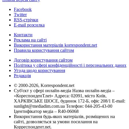
Facebook
Twitter
RSS-стрічки
E-mail розсилка
Контакти
Реклама на сайті
Використання матеріалів korrespondent.net
Правила користування сайтом
Договір користування сайтом
Політика у сфері конфіденційності і персональних даних
Угода щодо користування
Редакція
© 2000-2026, Korrespondent.net
Суб'єкт у сфері онлайн-медіа Назва онлайн-медіа –
«КореспонденТ.net» Адреса: 02091, місто Київ,
ХАРКІВСЬКЕ ШОСЕ, будинок 172-Б, офіс 208/1 E-mail:
sunlight@mediadim.com.ua
Телефон: 044-205-43-00
Ідентифікатор медіа – R40-06068
Використання будь-яких матеріалів, розміщених на
сайті, дозволяється за умови посилання на
Корреспондент.net.