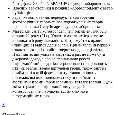
"Інтерфакс-Україна", EPA / UPG, суворо забороняється.
Власник веб-сторінки в розділі Я-Корреспондент є автор
публікації.
Будь-яке копіювання, передрук та відтворення
фотографічних творів та/або аудіовізуальних творів
правовласника Getty Images - суворо забороняється.
Матеріали сайту korrespondent.net призначені для осіб
старше 21 року (21+). Участь в азартних іграх може
викликати ігрову залежність. Дотримуйтесь правил
(принципів) відповідальної гри. При виявленні перших
ознак залежності негайно зверніться до спеціаліста.
Пам'ятайте, що участь в азартних іграх не може бути
джерелом доходів або альтернативою роботі.
Інформаційний ресурс korrespondent.net не проводить
ігри на реальні та/або віртуальні гроші, також сайт не
приймає ні в якій формі оплату ставок та інших
платежів, які пов’язані/можуть бути пов’язані з
азартними іграми, букмекерами чи тоталізаторами. Будь-
які матеріали на інформаційному ресурсі
korrespondent.net публікуються виключно в
інформаційних цілях.
X