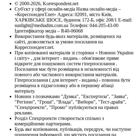
© 2000-2026, Korrespondent.net
Суб'єкт у сфері онлайн-медіа Назва онлайн-медіа –
«КореспонденТ.net» Адреса: 02091, місто Київ,
ХАРКІВСЬКЕ ШОСЕ, будинок 172-Б, офіс 208/1 E-mail:
sunlight@mediadim.com.ua
Телефон: 044-205-43-00
Ідентифікатор медіа – R40-06068
Використання будь-яких матеріалів, розміщених на
сайті, дозволяється за умови посилання на
Корреспондент.net.
При копіюванні матеріалів зі сторінки « Новини України
і світу» , для інтернет - видань - обов'язкове пряме
відкрите для пошукових систем гіперпосилання .
Посилання має бути розміщена в незалежності від
повного або часткового використання матеріалів.
Гіперпосилання ( для інтернет - видань) - повинна бути
розміщена в підзаголовку або в першому абзаці
матеріалу.
Новини з позначками "Думка", "Експертиза", "Заява",
"Регіони", "Гроші", "Влада", "Вибори", "Тест-драйв",
"Спецпроекти", "Промо" публікуються на правах
реклами.
Розділ Спецпроекти створюється спільно з
комерційними партнерами.
Будь яке копіювання, публікація, передрук, чи наступне
поширення інформації, що містить посилання на