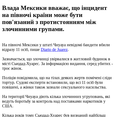
Влада Мексики вважає, що інцидент
на півночі країни може бути
пов'язаний з протистоянням між
злочинними групами.
На півночі Мексики у штаті Чиуауа невідомі бандити вбили
відразу 11 осіб, пише
Diario de Juarez
.
Зазначається, що злочинці увірвалися в житловий будинок в
місті Сьюдад-Хуарес. За інформацією видання, серед убитих -
троє жінок.
Поліція повідомила, що на тілах деяких жертв помічені сліди
тортур. Судові експерти встановили, що всі 11 осіб були
повішені, а жінки також зазнали сексуального насильства.
На території Чиуауа діють кілька злочинних угруповань, які
ведуть боротьбу за контроль над поставками наркотиків у
США.
Кілька років тому Сьюдад-Хуарес був визнаний найбільш