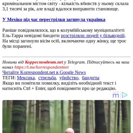
кримінальним містом світу - кількість вбивств у ньому склала
3,1 тисячі за рік, але владі вдалося виправити становище.
У Мехіко під час перестрілки загинула українка
Раніше повідомлялося, що в колумбійському муніципалітеті
Ель-Тарра невідомі бандити
розстріляли людей у більярдній
.
На місці загинули вісім осіб, включаючи одну жінку, ще троє
були поранені.
Новини від
Корреспондент.net
у Telegram. Підписуйтесь на наш
канал
https://t.me/korrespondentnet
Читайте Korrespondent.net в Google News
ТЕГИ:
Мексика
,
стрельба
,
убийство
,
бандиты
Якщо ви помітили помилку, виділіть необхідний текст і
натисніть Ctrl + Enter, щоб повідомити про це редакцію.