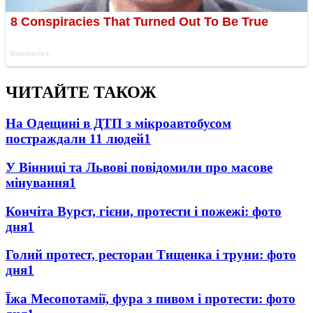
ЧИТАЙТЕ ТАКОЖ
На Одещині в ДТП з мікроавтобусом
постраждали 11 людей
1
У Вінниці та Львові повідомили про масове
мінування
1
Кончіта Вурст, гієни, протести і пожежі: фото
дня
1
Голий протест, ресторан Тищенка і труни: фото
дня
1
Їжа Месопотамії, фура з пивом і протести: фото