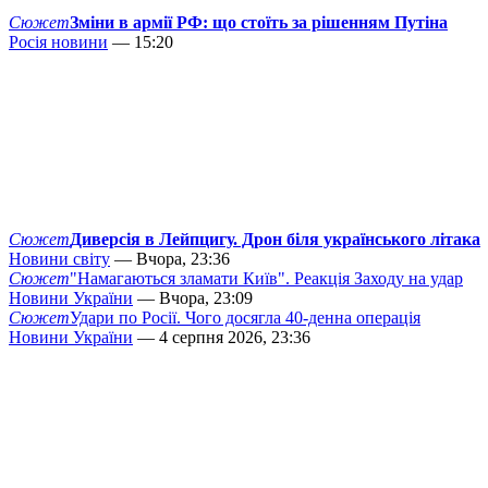
Сюжет
Зміни в армії РФ: що стоїть за рішенням Путіна
Росія новини
— 15:20
Сюжет
Диверсія в Лейпцигу. Дрон біля українського літака
Новини світу
— Вчора, 23:36
Сюжет
"Намагаються зламати Київ". Реакція Заходу на удар
Новини України
— Вчора, 23:09
Сюжет
Удари по Росії. Чого досягла 40-денна операція
Новини України
— 4 серпня 2026, 23:36