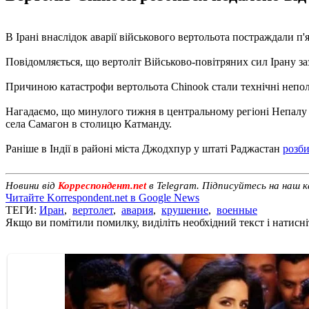
В Ірані внаслідок аварії військового вертольота постраждали п
Повідомляється, що вертоліт Військово-повітряних сил Ірану заз
Причиною катастрофи вертольота Chinook стали технічні непо
Нагадаємо, що минулого тижня в центральному регіоні Непал
села Самагон в столицю Катманду.
Раніше в Індії в районі міста Джодхпур у штаті Раджастан
розб
Новини від
Корреспондент.net
в Telegram. Підписуйтесь на наш 
Читайте Korrespondent.net в Google News
ТЕГИ:
Иран
,
вертолет
,
авария
,
крушение
,
военные
Якщо ви помітили помилку, виділіть необхідний текст і натисніт