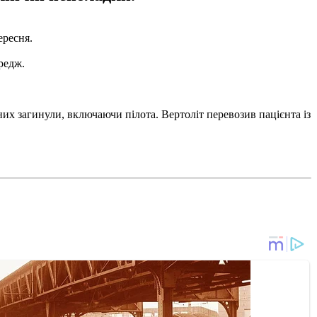
ересня.
редж.
них загинули, включаючи пілота. Вертоліт перевозив пацієнта із