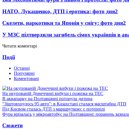
НАТО, Лукашенко, ДТП і еротика: фото дня
2
Скелети, наркотики та Японія у снігу: фото дня
2
У МЗС підтвердили загибель сімох українців в ава
Читати коментарі
Події
Останні
Популярні
Коментовані
На окупованій Донеччині вибухи і пожежа на ТЕС
В аквапарку на Полтавщині потонула дитина
"Зіштовхнулось 95 авто": в Казахстані сталася масштабна ДТП
Під Києвом сталась ДТП з маршруткою: є потерпілі
Фура врізалась у мікроавтобус на Полтавщині: поранень зазнал
Сюжети