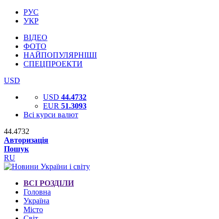
РУС
УКР
ВІДЕО
ФОТО
НАЙПОПУЛЯРНІШІ
СПЕЦПРОЕКТИ
USD
USD
44.4732
EUR
51.3093
Всі курси валют
44.4732
Авторизація
Пошук
RU
ВСІ РОЗДІЛИ
Головна
Україна
Місто
Світ