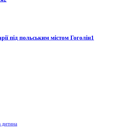
рії під польським містом Гоголін
1
а дитина