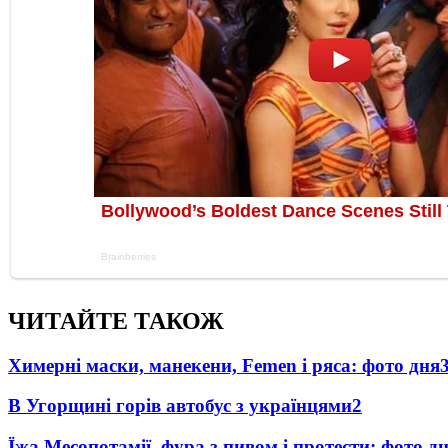
ЧИТАЙТЕ ТАКОЖ
Химерні маски, манекени, Femen і ряса: фото дня
В Угорщині горів автобус з українцями
2
Їжа Месопотамії, фура з пивом і протести: фото д