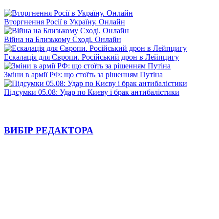
Вторгнення Росії в Україну. Онлайн
Війна на Близькому Сході. Онлайн
Ескалація для Європи. Російський дрон в Лейпцигу
Зміни в армії РФ: що стоїть за рішенням Путіна
Підсумки 05.08: Удар по Києву і брак антибалістики
ВИБІР РЕДАКТОРА