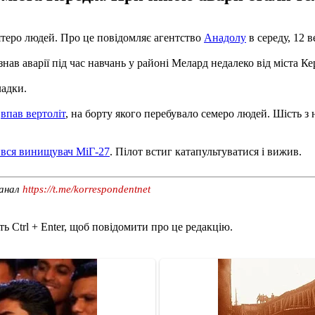
'ятеро людей. Про це повідомляє агентство
Анадолу
в середу, 12 в
нав аварії під час навчань у районі Мелард недалеко від міста Ке
ладки.
у
впав вертоліт
, на борту якого перебувало семеро людей. Шість з 
ився винищувач МіГ-27
. Пілот встиг катапультуватися і вижив.
канал
https://t.me/korrespondentnet
ь Ctrl + Enter, щоб повідомити про це редакцію.