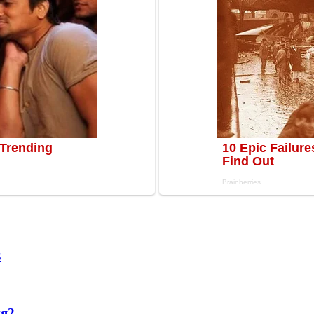
3
ня
2