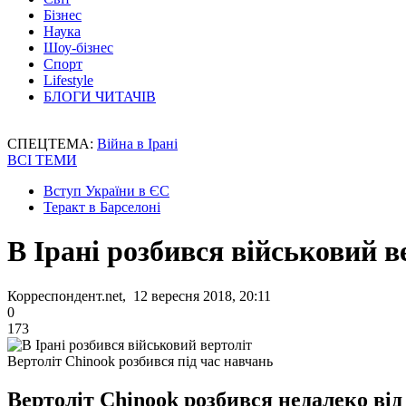
Бізнес
Наука
Шоу-бізнес
Спорт
Lifestyle
БЛОГИ ЧИТАЧІВ
СПЕЦТЕМА:
Війна в Ірані
ВСІ ТЕМИ
Вступ України в ЄС
Теракт в Барселоні
В Ірані розбився військовий в
Корреспондент.net, 12 вересня 2018, 20:11
0
173
Вертоліт Chinook розбився під час навчань
Вертоліт Chinook розбився недалеко від