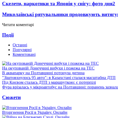
Скелети, наркотики та Японія у снігу: фото дня
2
Миколаївські рятувальники продовжують витягува
Читати коментарі
Події
Останні
Популярні
Коментовані
На окупованій Донеччині вибухи і пожежа на ТЕС
В аквапарку на Полтавщині потонула дитина
"Зіштовхнулось 95 авто": в Казахстані сталася масштабна ДТП
Під Києвом сталась ДТП з маршруткою: є потерпілі
Фура врізалась у мікроавтобус на Полтавщині: поранень зазнал
Сюжети
Вторгнення Росії в Україну. Онлайн