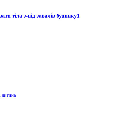
ти тіла з-під завалів будинку
1
а дитина