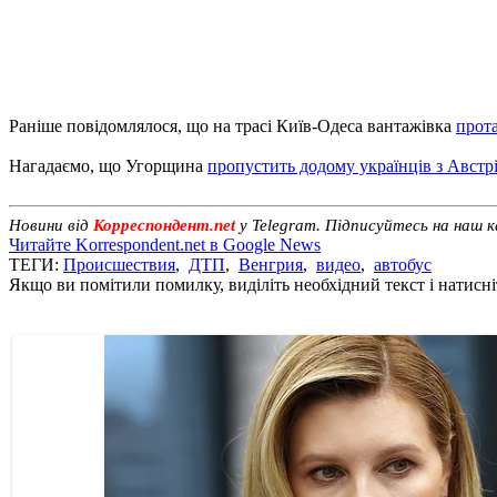
Раніше повідомлялося, що на трасі Київ-Одеса вантажівка
прота
Нагадаємо, що Угорщина
пропустить додому українців з Австрії
Новини від
Корреспондент.net
у Telegram. Підписуйтесь на наш 
Читайте Korrespondent.net в Google News
ТЕГИ:
Происшествия
,
ДТП
,
Венгрия
,
видео
,
автобус
Якщо ви помітили помилку, виділіть необхідний текст і натисніт