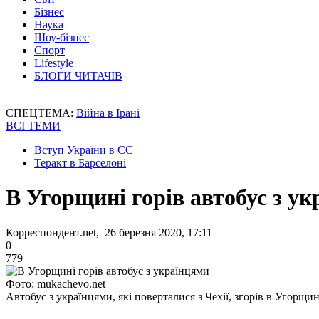
Бізнес
Наука
Шоу-бізнес
Спорт
Lifestyle
БЛОГИ ЧИТАЧІВ
СПЕЦТЕМА:
Війна в Ірані
ВСІ ТЕМИ
Вступ України в ЄС
Теракт в Барселоні
В Угорщині горів автобус з у
Корреспондент.net, 26 березня 2020, 17:11
0
779
Фото: mukachevo.net
Автобус з українцями, які поверталися з Чехії, згорів в Угорщин