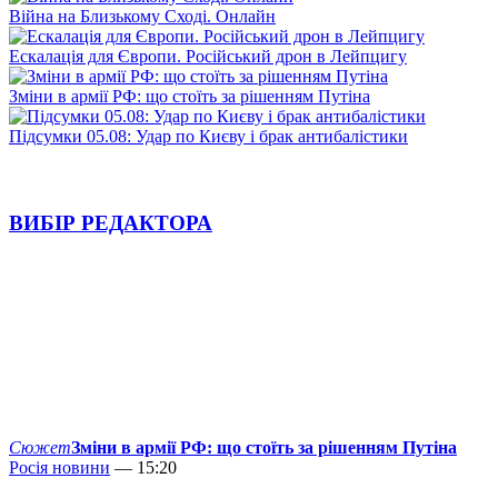
Війна на Близькому Сході. Онлайн
Ескалація для Європи. Російський дрон в Лейпцигу
Зміни в армії РФ: що стоїть за рішенням Путіна
Підсумки 05.08: Удар по Києву і брак антибалістики
ВИБІР РЕДАКТОРА
Сюжет
Зміни в армії РФ: що стоїть за рішенням Путіна
Росія новини
— 15:20