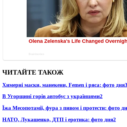
ЧИТАЙТЕ ТАКОЖ
Химерні маски, манекени, Femen і ряса: фото дня
В Угорщині горів автобус з українцями
2
Їжа Месопотамії, фура з пивом і протести: фото д
НАТО, Лукашенко, ДТП і еротика: фото дня
2