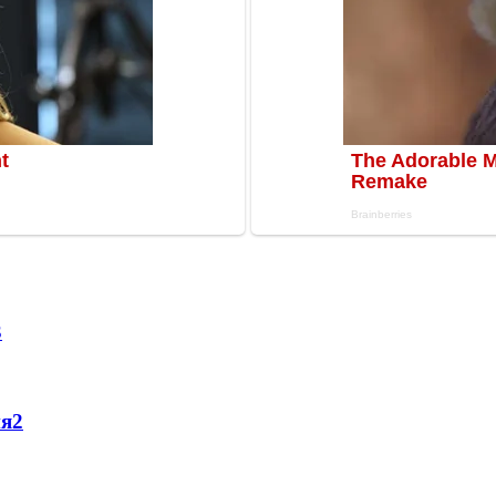
3
ня
2