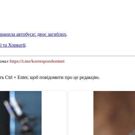
ранила автобуси: двоє загиблих
.
 та Хорватії
.
канал
https://t.me/korrespondentnet
ь Ctrl + Enter, щоб повідомити про це редакцію.