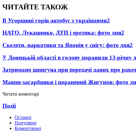
ЧИТАЙТЕ ТАКОЖ
В Угорщині горів автобус з українцями
2
НАТО, Лукашенко, ДТП і еротика: фото дня
2
Скелети, наркотики та Японія у снігу: фото дня
2
У Донецькій області в голову поранили 13-річну
Затримано шпигуна при передачі даних про раке
Мавпи-загарбники і поранений Жигунов: фото д
Читати коментарі
Події
Останні
Популярні
Коментовані