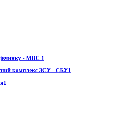
 дівчинку - МВС
1
тний комплекс ЗСУ - СБУ
1
ня
1