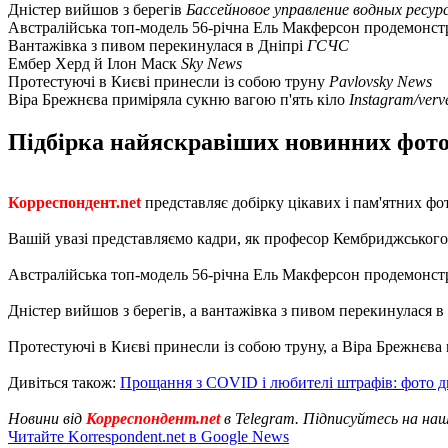
Дністер вийшов з берегів
Бассейновое управление водных ресур
Австралійська топ-модель 56-річна Ель Макферсон продемонстру
Вантажівка з пивом перекинулася в Дніпрі
ГСЧС
Ембер Херд й Ілон Маск
Sky News
Протестуючі в Києві принесли із собою труну
Pavlovsky News
Віра Брежнєва приміряла сукню вагою п'ять кіло
Instagram/verv
Підбірка найяскравіших новинних фотог
Корреспондент.net
представляє добірку цікавих і пам'ятних фо
Вашій увазі представляємо кадри, як професор Кембриджського
Австралійська топ-модель 56-річна Ель Макферсон продемонструв
Дністер вийшов з берегів, а вантажівка з пивом перекинулася в 
Протестуючі в Києві принесли із собою труну, а Віра Брежнєва
Дивіться також:
Прощання з COVID і любителі штрафів: фото д
Новини від
Корреспондент.net
в Telegram. Підписуйтесь на на
Читайте Korrespondent.net в Google News