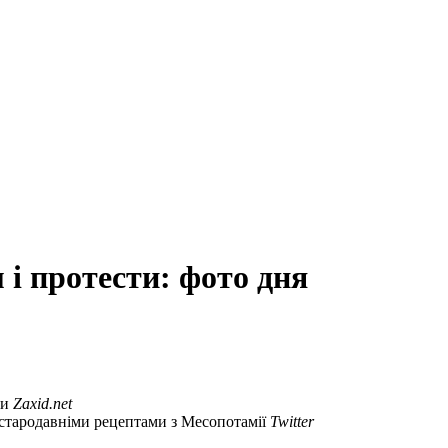
 і протести: фото дня
ди
Zaxid.net
стародавніми рецептами з Месопотамії
Twitter