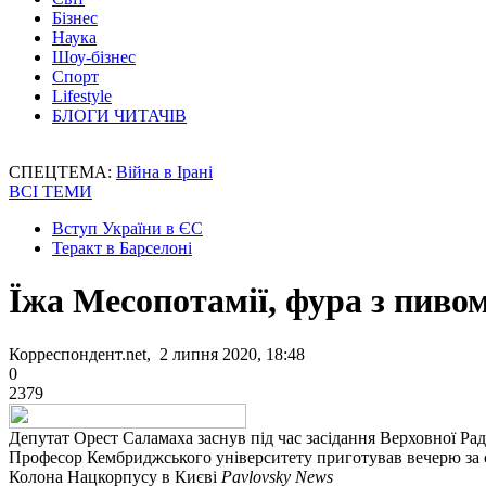
Бізнес
Наука
Шоу-бізнес
Спорт
Lifestyle
БЛОГИ ЧИТАЧІВ
СПЕЦТЕМА:
Війна в Ірані
ВСІ ТЕМИ
Вступ України в ЄС
Теракт в Барселоні
Їжа Месопотамії, фура з пивом
Корреспондент.net, 2 липня 2020, 18:48
0
2379
Депутат Орест Саламаха заснув під час засідання Верховної Ра
Професор Кембриджського університету приготував вечерю за 
Колона Нацкорпусу в Києві
Pavlovsky News