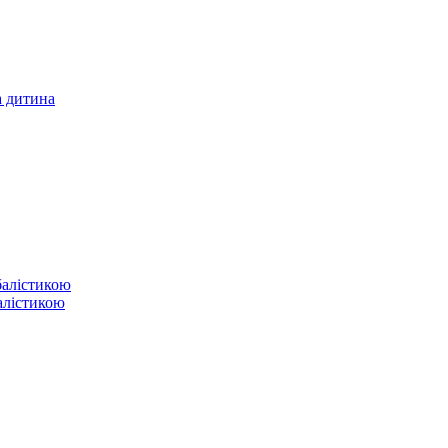
а дитина
балістикою