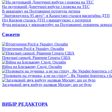
На окупованій Донеччині вибухи і пожежа на ТЕС
В аквапарку на Полтавщині потонула дитина
"Зіштовхнулось 95 авто": в Казахстані сталася масштабна ДТП
Під Києвом сталась ДТП з маршруткою: є потерпілі
Фура врізалась у мікроавтобус на Полтавщині: поранень зазнал
Сюжети
Вторгнення Росії в Україну. Онлайн
Пекельні санкції. Рішення Сената США
Війна на Близькому Сході. Онлайн
"Полювати на лучника, а не на стрілу". Як Україні боротись з 
Загадковий звук вибуху налякав Москву: що це було
ВИБІР РЕДАКТОРА