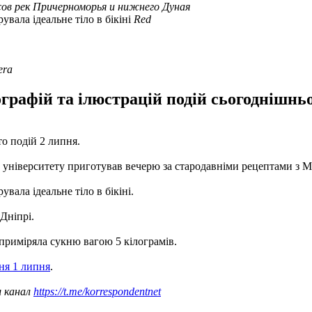
сов рек Причерноморья и нижнего Дуная
вала ідеальне тіло в бікіні
Red
era
рафій та ілюстрацій подій сьогоднішньог
то подій 2 липня.
 університету приготував вечерю за стародавніми рецептами з М
ала ідеальне тіло в бікіні.
Дніпрі.
 приміряла сукню вагою 5 кілограмів.
ня 1 липня
.
ш канал
https://t.me/korrespondentnet