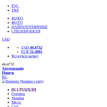
РУС
УКР
ВІДЕО
ФОТО
НАЙПОПУЛЯРНІШІ
СПЕЦПРОЕКТИ
USD
USD
44.4732
EUR
51.3093
Всі курси валют
44.4732
Авторизація
Пошук
RU
ВСІ РОЗДІЛИ
Головна
Україна
Місто
Світ