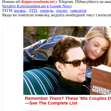
Новини від
Корреспондент.net
у Telegram. Підписуйтесь на на
Читайте Korrespondent.net в Google News
ТЕГИ:
космос
,
ДТП
,
очередь
,
топлес
,
самолеты
Якщо ви помітили помилку, виділіть необхідний текст і натисніт