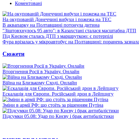
Коментовані
На окупованій Донеччині вибухи і пожежа на ТЕС
В аквапарку на Полтавщині потонула дитина
"Зіштовхнулось 95 авто": в Казахстані сталася масштабна ДТП
Під Києвом сталась ДТП з маршруткою: є потерпілі
Фура врізалась у мікроавтобус на Полтавщині: поранень зазнал
Сюжети
Вторгнення Росії в Україну. Онлайн
Війна на Близькому Сході. Онлайн
Ескалація для Європи. Російський дрон в Лейпцигу
Зміни в армії РФ: що стоїть за рішенням Путіна
Підсумки 05.08: Удар по Києву і брак антибалістики