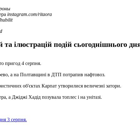
роны
тера
instagram.com/ritaora
hubilit
id
та ілюстрацій подій сьогоднішнього дня,
то пригод 4 серпня.
ерево, а на Полтавщині в ДТП потрапив нафтовоз.
ристичних об'єктах Карпат утворилися величезні затори.
а, а Джіджі Хадід позувала топлес і на унітазі.
дня 3 серпня.