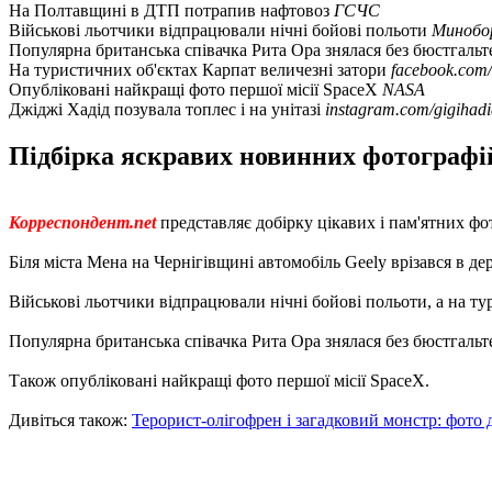
На Полтавщині в ДТП потрапив нафтовоз
ГСЧС
Військові льотчики відпрацювали нічні бойові польоти
Минобо
Популярна британська співачка Рита Ора знялася без бюстгаль
На туристичних об'єктах Карпат величезні затори
facebook.com/
Опубліковані найкращі фото першої місії SpaceX
NASA
Джіджі Хадід позувала топлес і на унітазі
instagram.com/gigihad
Підбірка яскравих новинних фотографій 
Корреспондент.net
представляє добірку цікавих і пам'ятних фо
Біля міста Мена на Чернігівщині автомобіль Geely врізався в д
Військові льотчики відпрацювали нічні бойові польоти, а на ту
Популярна британська співачка Рита Ора знялася без бюстгальтер
Також опубліковані найкращі фото першої місії SpaceX.
Дивіться також:
Терорист-олігофрен і загадковий монстр: фото 