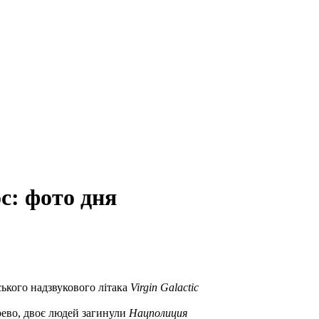
ос: фото дня
ського надзвукового літака
Virgin Galactic
ерево, двоє людей загинули
Нацполиция