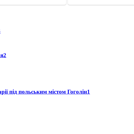
3
ня
2
рії під польським містом Гоголін
1