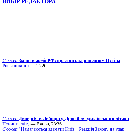
ВИБІР РЕДАКТОРА
Сюжет
Зміни в армії РФ: що стоїть за рішенням Путіна
Росія новини
— 15:20
Сюжет
Диверсія в Лейпцигу. Дрон біля українського літака
Новини світу
— Вчора, 23:36
Сюжет
"Намагаються зламати Київ". Реакція Заходу на удар