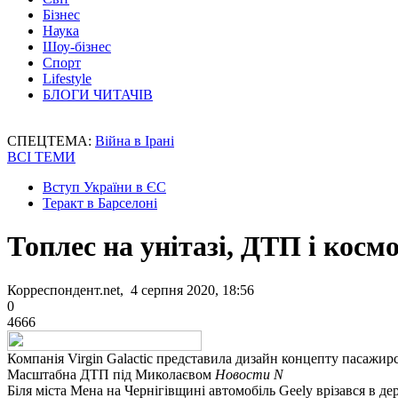
Бізнес
Наука
Шоу-бізнес
Спорт
Lifestyle
БЛОГИ ЧИТАЧІВ
СПЕЦТЕМА:
Війна в Ірані
ВСІ ТЕМИ
Вступ України в ЄС
Теракт в Барселоні
Топлес на унітазі, ДТП і косм
Корреспондент.net, 4 серпня 2020, 18:56
0
4666
Компанія Virgin Galactic представила дизайн концепту пасажир
Масштабна ДТП під Миколаєвом
Новости N
Біля міста Мена на Чернігівщині автомобіль Geely врізався в д