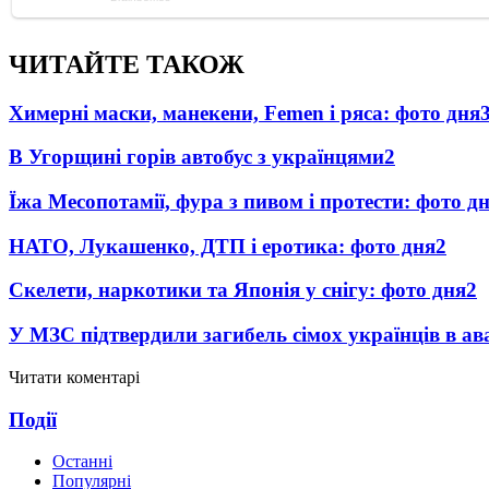
ЧИТАЙТЕ ТАКОЖ
Химерні маски, манекени, Femen і ряса: фото дня
В Угорщині горів автобус з українцями
2
Їжа Месопотамії, фура з пивом і протести: фото д
НАТО, Лукашенко, ДТП і еротика: фото дня
2
Скелети, наркотики та Японія у снігу: фото дня
2
У МЗС підтвердили загибель сімох українців в ава
Читати коментарі
Події
Останні
Популярні