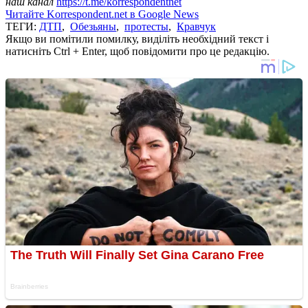
наш канал
https://t.me/korrespondentnet
Читайте Korrespondent.net в Google News
ТЕГИ:
ДТП
,
Обезьяны
,
протесты
,
Кравчук
Якщо ви помітили помилку, виділіть необхідний текст і
натисніть Ctrl + Enter, щоб повідомити про це редакцію.