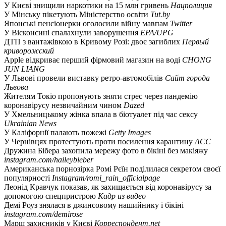
У Києві знищили наркотики на 15 млн гривень
Нацполиция
У Мінську пікетують Міністерство освіти
Tut.by
Японські пенсіонерки оголосили війну мавпам
Twitter
У Вісконсині спалахнули заворушення
EPA/UPG
ДТП з вантажівкою в Кривому Розі: двоє загиблих
Первый
криворожский
Apple відкриває перший фірмовий магазин на воді
CHONG
JUN LIANG
У Львові провели виставку ретро-автомобілів
Сайт города
Львова
Жителям Токіо пропонують зняти стрес через пандемію
коронавірусу незвичайним чином
Dazed
У Хмельницькому жінка впала в біотуалет під час сексу
Ukrainian News
У Каліфорнії палають пожежі
Getty Images
У Чернівцях протестують проти посилення карантину
АСС
Дружина Бібера захопила мережу фото в бікіні без макіяжу
instagram.com/haileybieber
Американська порнозірка Ромі Рєїн поділилася секретом своєї
популярності
Instagram/romi_rain_officialpage
Леонід Кравчук показав, як захищається від коронавірусу за
допомогою спецпристрою
Кадр из видео
Демі Роуз знялася в джинсовому нашийнику і бікіні
instagram.com/demirose
Марш захисників у Києві
Корреспондент.net