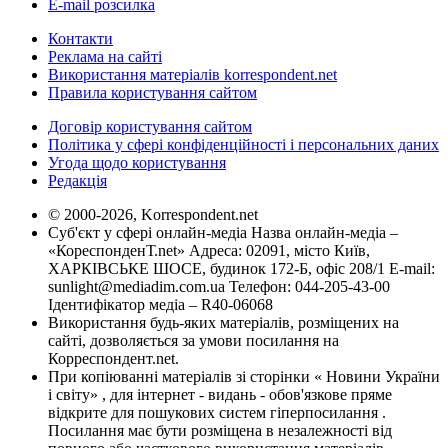
E-mail розсилка
Контакти
Реклама на сайті
Використання матеріалів korrespondent.net
Правила користування сайтом
Договір користування сайтом
Політика у сфері конфіденційності і персональних даних
Угода щодо користування
Редакція
© 2000-2026, Korrespondent.net
Суб'єкт у сфері онлайн-медіа Назва онлайн-медіа –
«КореспонденТ.net» Адреса: 02091, місто Київ,
ХАРКІВСЬКЕ ШОСЕ, будинок 172-Б, офіс 208/1 E-mail:
sunlight@mediadim.com.ua
Телефон: 044-205-43-00
Ідентифікатор медіа – R40-06068
Використання будь-яких матеріалів, розміщених на
сайті, дозволяється за умови посилання на
Корреспондент.net.
При копіюванні матеріалів зі сторінки « Новини України
і світу» , для інтернет - видань - обов'язкове пряме
відкрите для пошукових систем гіперпосилання .
Посилання має бути розміщена в незалежності від