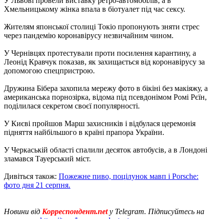
У Львові провели виставку ретро-автомобілів, а в
Хмельницькому жінка впала в біотуалет під час сексу.
Жителям японської столиці Токіо пропонують зняти стрес
через пандемію коронавірусу незвичайним чином.
У Чернівцях протестували проти посилення карантину, а
Леонід Кравчук показав, як захищається від коронавірусу за
допомогою спецпристрою.
Дружина Бібера захопила мережу фото в бікіні без макіяжу, а
американська порнозірка, відома під псевдонімом Ромі Рєїн,
поділилася секретом своєї популярності.
У Києві пройшов Марш захисників і відбулася церемонія
підняття найбільшого в країні прапора України.
У Черкаській області спалили десяток автобусів, а в Лондоні
зламався Тауерський міст.
Дивіться також:
Пожежне пиво, поцілунок мавп і Porsche:
фото дня 21 серпня.
Новини від
Корреспондент.net
у Telegram. Підписуйтесь на