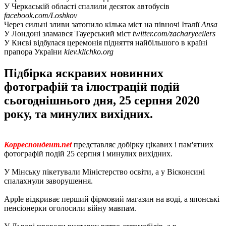
У Черкаській області спалили десяток автобусів
facebook.com/Loshkov
Через сильні зливи затопило кілька міст на півночі Італії
Ansa
У Лондоні зламався Тауерський міст
twitter.com/zacharyeeilers
У Києві відбулася церемонія підняття найбільшого в країні
прапора України
kiev.klichko.org
Підбірка яскравих новинних
фотографій та ілюстрацій подій
сьогоднішнього дня, 25 серпня 2020
року, та минулих вихідних.
Корреспондент.net
представляє добірку цікавих і пам'ятних
фотографій подій 25 серпня і минулих вихідних.
У Мінську пікетували Міністерство освіти, а у Вісконсині
спалахнули заворушення.
Apple відкриває перший фірмовий магазин на воді, а японські
пенсіонерки оголосили війну мавпам.