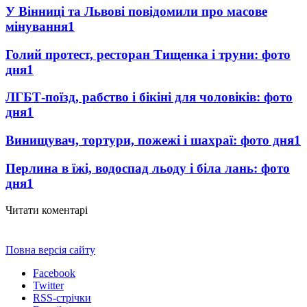
У Вінниці та Львові повідомили про масове
мінування
1
Голий протест, ресторан Тищенка і труни: фото
дня
1
ЛГБТ-поїзд, рабство і бікіні для чоловіків: фото
дня
1
Винищувач, тортури, пожежі і шахраї: фото дня
1
Перлина в їжі, водоспад льоду і біла лань: фото
дня
1
Читати коментарі
Повна версія сайту
Facebook
Twitter
RSS-стрічки