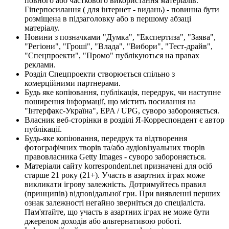
повного або часткового використання матеріалів.
Гіперпосилання ( для інтернет - видань) - повинна бути
розміщена в підзаголовку або в першому абзаці
матеріалу.
Новини з позначками "Думка", "Експертиза", "Заява",
"Регіони", "Гроші", "Влада", "Вибори", "Тест-драйв",
"Спецпроекти", "Промо" публікуються на правах
реклами.
Розділ Спецпроекти створюється спільно з
комерційними партнерами.
Будь яке копіювання, публікація, передрук, чи наступне
поширення інформації, що містить посилання на
"Інтерфакс-Україна", EPA / UPG, суворо забороняється.
Власник веб-сторінки в розділі Я-Корреспондент є автор
публікації.
Будь-яке копіювання, передрук та відтворення
фотографічних творів та/або аудіовізуальних творів
правовласника Getty Images - суворо забороняється.
Матеріали сайту korrespondent.net призначені для осіб
старше 21 року (21+). Участь в азартних іграх може
викликати ігрову залежність. Дотримуйтесь правил
(принципів) відповідальної гри. При виявленні перших
ознак залежності негайно зверніться до спеціаліста.
Пам'ятайте, що участь в азартних іграх не може бути
джерелом доходів або альтернативою роботі.