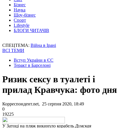
Бізнес
Наука
Шоу-бізнес
Спорт
Lifestyle
БЛОГИ ЧИТАЧІВ
СПЕЦТЕМА:
Війна в Ірані
ВСІ ТЕМИ
Вступ України в ЄС
Теракт в Барселоні
Ризик сексу в туалеті і
прилад Кравчука: фото дня
Корреспондент.net, 25 серпня 2020, 18:49
0
19225
У Затоці на пляж викинуло корабель
Думская